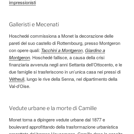
impressionisti
Galleristi e Mecenati
Hoschedé commissiona a Monet la decorazione delle
pareti del suo castello di Rottembourg, presso Montgeron
con opere quali:
Tacchini a Montgeron
,
Giardino a
Montgeron
. Hoschedé fallisce, a causa della crisi
finanziaria avvenuta negli anni Settanta dell’Ottocento, e le
due famiglie si trasferiscono in un’unica casa nei pressi di
Vétheuil
, lungo le rive della Senna, nel dipartimento della
Val-d’Oise.
Vedute urbane e la morte di Camille
Monet torna a dipingere vedute urbane dal 1877 e
boulevard approfittando della trasformazione urbanistica
progettata dal barone Haussmann. Camille dopo la nascita