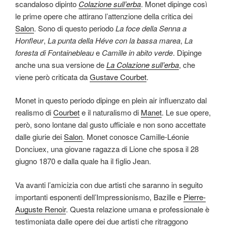
scandaloso dipinto
Colazione sull’erba
. Monet dipinge così
le prime opere che attirano l’attenzione della critica dei
Salon
. Sono di questo periodo
La foce della Senna a
Honfleur
,
La punta della Héve con la bassa marea
,
La
foresta di Fontainebleau
e
Camille in abito verde
. Dipinge
anche una sua versione de
La Colazione sull’erba
, che
viene però criticata da
Gustave Courbet
.
Monet in questo periodo dipinge en plein air influenzato dal
realismo di
Courbet
e il naturalismo di
Manet
. Le sue opere,
però, sono lontane dal gusto ufficiale e non sono accettate
dalle giurie dei
Salon
. Monet conosce Camille-Léonie
Donciuex, una giovane ragazza di Lione che sposa il 28
giugno 1870 e dalla quale ha il figlio Jean.
Va avanti l’amicizia con due artisti che saranno in seguito
importanti esponenti dell’Impressionismo, Bazille e
Pierre-
Auguste Renoir
. Questa relazione umana e professionale è
testimoniata dalle opere dei due artisti che ritraggono