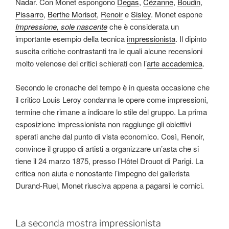
Nadar. Con Monet espongono
Degas
,
Cézanne
,
Boudin
,
Pissarro
,
Berthe Morisot
,
Renoir
e
Sisley
. Monet espone
Impressione, sole nascente
che è considerata un
importante esempio della tecnica
impressionista
. Il dipinto
suscita critiche contrastanti tra le quali alcune recensioni
molto velenose dei critici schierati con l’
arte accademica
.
Secondo le cronache del tempo è in questa occasione che
il critico Louis Leroy condanna le opere come impressioni,
termine che rimane a indicare lo stile del gruppo. La prima
esposizione impressionista non raggiunge gli obiettivi
sperati anche dal punto di vista economico. Così, Renoir,
convince il gruppo di artisti a organizzare un’asta che si
tiene il 24 marzo 1875, presso l’Hôtel Drouot di Parigi. La
critica non aiuta e nonostante l’impegno del gallerista
Durand-Ruel, Monet riusciva appena a pagarsi le cornici.
La seconda mostra impressionista