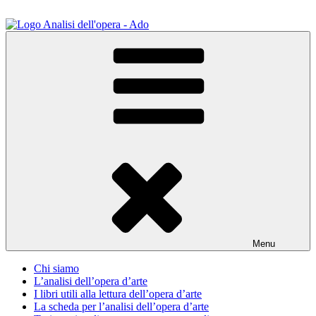
Salta
al
contenuto
ADO Analisi dell'opera
Osservare le opere d'arte per capirle e imparare ad amarle
Menu
Chi siamo
L’analisi dell’opera d’arte
I libri utili alla lettura dell’opera d’arte
La scheda per l’analisi dell’opera d’arte