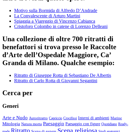
Motivo sulla Bormida di Alfredo D’Andrade
La Convalescente di Arturo Martini
Spiaggia a Viareggio di Vincenzo Cabianca
Cristoforo Colombo in catene di Lorenzo Delleani
Una collezione di oltre 700 ritratti di
benefattori si trova presso le Raccolte
d’Arte dell’Ospedale Maggiore, Ca’
Granda di Milano. Qualche esempio:
Ritratto di Giuseppe Rotta di Sebastiano De Albertis
Ritratto di Carlo Rotta di Giovanni Segantini
Cerca per
Generi
Arte e Nudo
Autoritratto
Interni di ambienti
Marine
Capriccio
Crocifissi
Paesaggio
Mitologia
Natura morta
Paesaggio con figure
Quotidiano
Ready-
Scena religiosa
Ritratto
Scena di genere
made
Studi anatomici