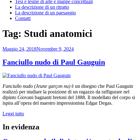
Tesi e tesine di arte e mappe concettuali
La descrizione di un ritratto
La descrizione di un paesaggio
Contatti
Tag:
Studi anatomici
Pubblicato
Maggio 24, 2018
Novembre 9, 2024
il
Fanciullo nudo di Paul Gauguin
Fanciullo nudo (Jeune garçon nu)
è un disegno che Paul Gauguin
realizzò per studiare la posizione di un ragazzo da raffigurare nel
dipinto Giovani bagnanti bretoni del 1888. Il modellato del corpo si
ispira all’opera del maestro impressionista Edgar Degas.
“Fanciullo
Leggi tutto
nudo
di
In evidenza
Paul
Gauguin”