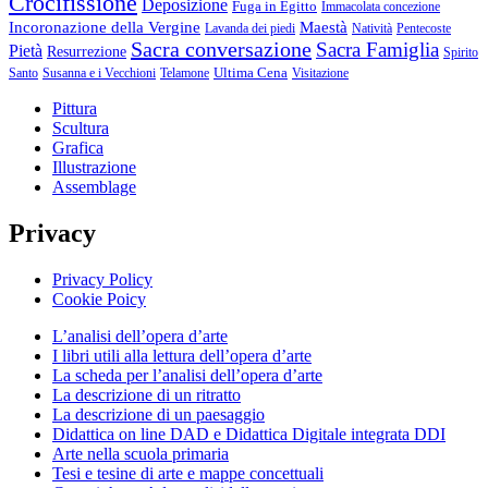
Crocifissione
Deposizione
Fuga in Egitto
Immacolata concezione
Incoronazione della Vergine
Maestà
Lavanda dei piedi
Natività
Pentecoste
Sacra conversazione
Sacra Famiglia
Pietà
Resurrezione
Spirito
Ultima Cena
Santo
Susanna e i Vecchioni
Telamone
Visitazione
Pittura
Scultura
Grafica
Illustrazione
Assemblage
Privacy
Privacy Policy
Cookie Poicy
L’analisi dell’opera d’arte
I libri utili alla lettura dell’opera d’arte
La scheda per l’analisi dell’opera d’arte
La descrizione di un ritratto
La descrizione di un paesaggio
Didattica on line DAD e Didattica Digitale integrata DDI
Arte nella scuola primaria
Tesi e tesine di arte e mappe concettuali