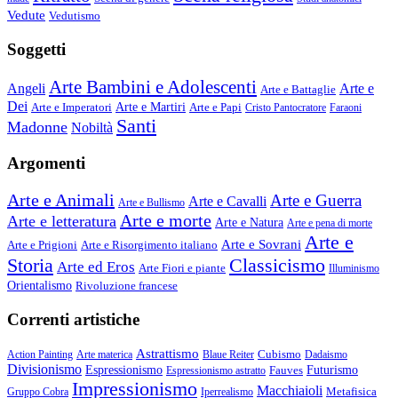
Vedute
Vedutismo
Soggetti
Arte Bambini e Adolescenti
Angeli
Arte e
Arte e Battaglie
Dei
Arte e Imperatori
Arte e Martiri
Arte e Papi
Cristo Pantocratore
Faraoni
Santi
Madonne
Nobiltà
Argomenti
Arte e Animali
Arte e Guerra
Arte e Cavalli
Arte e Bullismo
Arte e morte
Arte e letteratura
Arte e Natura
Arte e pena di morte
Arte e
Arte e Sovrani
Arte e Prigioni
Arte e Risorgimento italiano
Storia
Classicismo
Arte ed Eros
Arte Fiori e piante
Illuminismo
Orientalismo
Rivoluzione francese
Correnti artistiche
Astrattismo
Cubismo
Action Painting
Arte materica
Blaue Reiter
Dadaismo
Divisionismo
Espressionismo
Fauves
Futurismo
Espressionismo astratto
Impressionismo
Macchiaioli
Metafisica
Gruppo Cobra
Iperrealismo