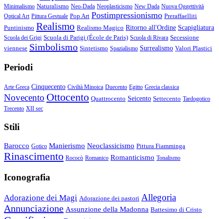
Naturalismo
Minimalismo
Neo-Dada
Neoplasticismo
New Dada
Nuova Oggettività
Postimpressionismo
Pop Art
Preraffaelliti
Optical Art
Pittura Gestuale
Realismo
Puntinismo
Realismo Magico
Ritorno all'Ordine
Scapigliatura
Scuola di Parigi (École de Paris)
Secessione
Scuola dei Grigi
Scuola di Rivara
Simbolismo
viennese
Sintetismo
Surrealismo
Valori Plastici
Spazialismo
Periodi
Cinquecento
Arte Greca
Civiltà Minoica
Duecento
Egitto
Grecia classica
Ottocento
Novecento
Quattrocento
Seicento
Settecento
Tardogotico
Trecento
XII sec
Stili
Barocco
Manierismo
Neoclassicismo
Pittura Fiamminga
Gotico
Rinascimento
Romanticismo
Rococò
Romanico
Tonalismo
Iconografia
Allegoria
Adorazione dei Magi
Adorazione dei pastori
Annunciazione
Assunzione della Madonna
Battesimo di Cristo