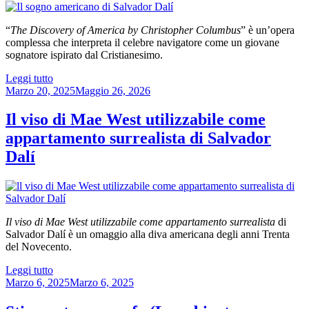
“
The Discovery of America by Christopher Columbus
” è un’opera
complessa che interpreta il celebre navigatore come un giovane
sognatore ispirato dal Cristianesimo.
“The
Leggi tutto
Pubblicato
Discovery
Marzo 20, 2025
Maggio 26, 2026
il
of
America
Il viso di Mae West utilizzabile come
by
appartamento surrealista di Salvador
Christopher
Columbus
Dalí
di
Salvador
Dalí”
Il viso di Mae West utilizzabile come appartamento surrealista
di
Salvador Dalí è un omaggio alla diva americana degli anni Trenta
del Novecento.
“Il
Leggi tutto
Pubblicato
viso
Marzo 6, 2025
Marzo 6, 2025
il
di
Mae