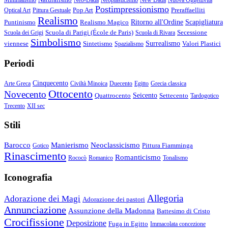
Postimpressionismo
Pop Art
Preraffaelliti
Optical Art
Pittura Gestuale
Realismo
Puntinismo
Realismo Magico
Ritorno all'Ordine
Scapigliatura
Scuola di Parigi (École de Paris)
Secessione
Scuola dei Grigi
Scuola di Rivara
Simbolismo
viennese
Sintetismo
Surrealismo
Valori Plastici
Spazialismo
Periodi
Cinquecento
Arte Greca
Civiltà Minoica
Duecento
Egitto
Grecia classica
Ottocento
Novecento
Quattrocento
Seicento
Settecento
Tardogotico
Trecento
XII sec
Stili
Barocco
Manierismo
Neoclassicismo
Pittura Fiamminga
Gotico
Rinascimento
Romanticismo
Rococò
Romanico
Tonalismo
Iconografia
Allegoria
Adorazione dei Magi
Adorazione dei pastori
Annunciazione
Assunzione della Madonna
Battesimo di Cristo
Crocifissione
Deposizione
Fuga in Egitto
Immacolata concezione