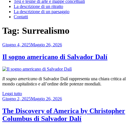
Tesi e tesine di arte e mappe concettuali
La descrizione di un ritratto
La descrizione di un paesaggio
Contatti
Tag:
Surrealismo
Pubblicato
Giugno 4, 2025
Maggio 26, 2026
il
Il sogno americano di Salvador Dalí
Il sogno americano
di Salvador Dalí rappresenta una chiara critica al
mondo capitalistico e all’ordine delle potenze mondiali.
“Il
Leggi tutto
Pubblicato
sogno
Giugno 2, 2025
Maggio 26, 2026
il
americano
di
The Discovery of America by Christopher
Salvador
Columbus di Salvador Dalí
Dalí”