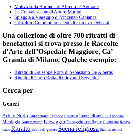
Motivo sulla Bormida di Alfredo D’Andrade
La Convalescente di Arturo Martini
Spiaggia a Viareggio di Vincenzo Cabianca
Cristoforo Colombo in catene di Lorenzo Delleani
Una collezione di oltre 700 ritratti di
benefattori si trova presso le Raccolte
d’Arte dell’Ospedale Maggiore, Ca’
Granda di Milano. Qualche esempio:
Ritratto di Giuseppe Rotta di Sebastiano De Albertis
Ritratto di Carlo Rotta di Giovanni Segantini
Cerca per
Generi
Arte e Nudo
Autoritratto
Interni di ambienti
Marine
Capriccio
Crocifissi
Paesaggio
Mitologia
Natura morta
Paesaggio con figure
Quotidiano
Ready-
Scena religiosa
Ritratto
Scena di genere
made
Studi anatomici