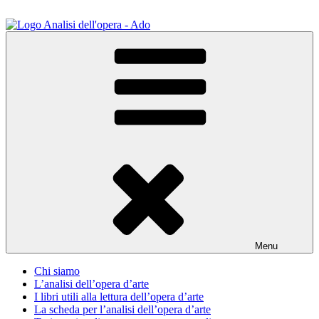
Salta
al
contenuto
ADO Analisi dell'opera
Osservare le opere d'arte per capirle e imparare ad amarle
Menu
Chi siamo
L’analisi dell’opera d’arte
I libri utili alla lettura dell’opera d’arte
La scheda per l’analisi dell’opera d’arte