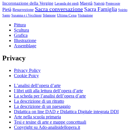
Incoronazione della Vergine
Maestà
Lavanda dei piedi
Natività
Pentecoste
Sacra conversazione
Sacra Famiglia
Pietà
Resurrezione
Spirito
Ultima Cena
Santo
Susanna e i Vecchioni
Telamone
Visitazione
Pittura
Scultura
Grafica
Illustrazione
Assemblage
Privacy
Privacy Policy
Cookie Poicy
L’analisi dell’opera d’arte
I libri utili alla lettura dell’opera d’arte
La scheda per l’analisi dell’opera d’arte
La descrizione di un ritratto
La descrizione di un paesaggio
Didattica on line DAD e Didattica Digitale integrata DDI
Arte nella scuola primaria
Tesi e tesine di arte e mappe concettuali
Copyright su Ado-analisidellopera.it