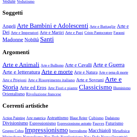
Vedute
Vedutismo
Soggetti
Arte Bambini e Adolescenti
Angeli
Arte e
Arte e Battaglie
Dei
Arte e Imperatori
Arte e Martiri
Arte e Papi
Cristo Pantocratore
Faraoni
Santi
Madonne
Nobiltà
Argomenti
Arte e Animali
Arte e Guerra
Arte e Cavalli
Arte e Bullismo
Arte e morte
Arte e letteratura
Arte e Natura
Arte e pena di morte
Arte e
Arte e Sovrani
Arte e Prigioni
Arte e Risorgimento italiano
Storia
Classicismo
Arte ed Eros
Arte Fiori e piante
Illuminismo
Orientalismo
Rivoluzione francese
Correnti artistiche
Astrattismo
Cubismo
Action Painting
Arte materica
Blaue Reiter
Dadaismo
Divisionismo
Espressionismo
Fauves
Futurismo
Espressionismo astratto
Impressionismo
Macchiaioli
Metafisica
Gruppo Cobra
Iperrealismo
Naturalismo
Minimalismo
Neo-Dada
Neoplasticismo
New Dada
Nuova Oggettività