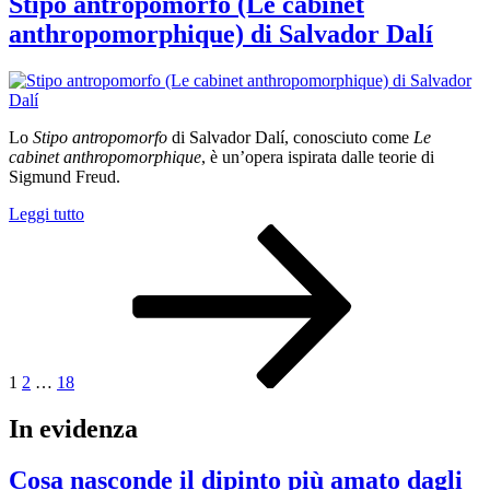
Stipo antropomorfo (Le cabinet
West
anthropomorphique) di Salvador Dalí
utilizzabile
come
appartamento
surrealista
di
Salvador
Lo
Stipo antropomorfo
di Salvador Dalí, conosciuto come
Le
Dalí”
cabinet anthropomorphique
, è un’opera ispirata dalle teorie di
Sigmund Freud.
“Stipo
Leggi tutto
Paginazione
Pagina
Pagina
Pagina
Pagina
antropomorfo
successiva
(Le
degli
cabinet
articoli
anthropomorphique)
di
Salvador
Dalí”
1
2
…
18
In evidenza
Cosa nasconde il dipinto più amato dagli