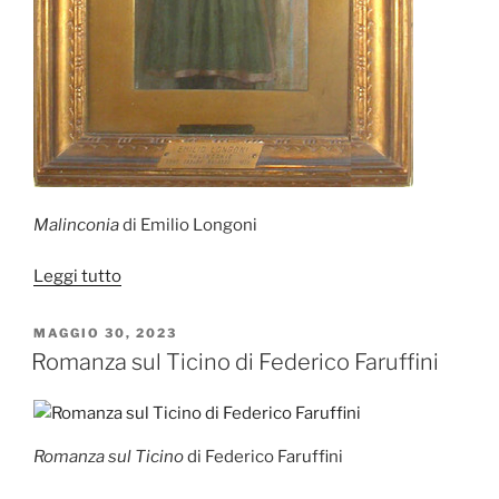
Malinconia
di Emilio Longoni
“Malinconia
Leggi tutto
di
Emilio
PUBBLICATO
MAGGIO 30, 2023
IL
Longoni”
Romanza sul Ticino di Federico Faruffini
Romanza sul Ticino
di Federico Faruffini