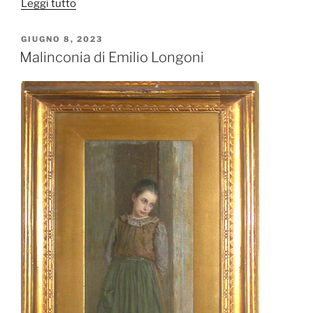
“Giovane
Leggi tutto
donna
bionda
PUBBLICATO
GIUGNO 8, 2023
IL
di
Malinconia di Emilio Longoni
Giovanni
Segantini”