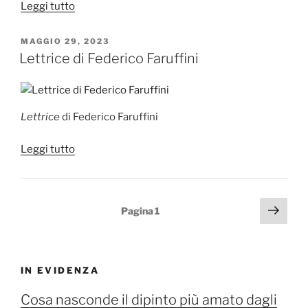
“Romanza
Leggi tutto
sul
Ticino
PUBBLICATO
MAGGIO 29, 2023
IL
di
Lettrice di Federico Faruffini
Federico
Faruffini”
Lettrice
di Federico Faruffini
“Lettrice
Leggi tutto
di
Federico
Faruffini”
Paginazione
Pagi
Pagina
1
succ
degli
articoli
IN EVIDENZA
Cosa nasconde il dipinto più amato dagli