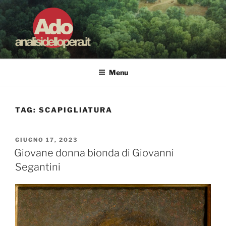
Salta
al
contenuto
ADO ANALISI DELL'OPERA
Osservare le opere d'arte per capirle e imparare ad amarle
Menu
TAG:
SCAPIGLIATURA
PUBBLICATO
GIUGNO 17, 2023
IL
Giovane donna bionda di Giovanni
Segantini