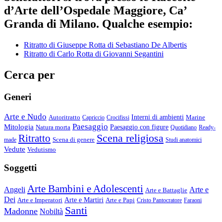
d’Arte dell’Ospedale Maggiore, Ca’
Granda di Milano. Qualche esempio:
Ritratto di Giuseppe Rotta di Sebastiano De Albertis
Ritratto di Carlo Rotta di Giovanni Segantini
Cerca per
Generi
Arte e Nudo
Autoritratto
Interni di ambienti
Marine
Capriccio
Crocifissi
Paesaggio
Mitologia
Natura morta
Paesaggio con figure
Quotidiano
Ready-
Scena religiosa
Ritratto
Scena di genere
made
Studi anatomici
Vedute
Vedutismo
Soggetti
Arte Bambini e Adolescenti
Angeli
Arte e
Arte e Battaglie
Dei
Arte e Imperatori
Arte e Martiri
Arte e Papi
Cristo Pantocratore
Faraoni
Santi
Madonne
Nobiltà