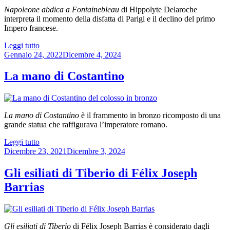
Louis
Napoleone abdica a Fontainebleau
di Hippolyte Delaroche
Barye”
interpreta il momento della disfatta di Parigi e il declino del primo
Impero francese.
“Napoleone
Leggi tutto
Pubblicato
abdica
Gennaio 24, 2022
Dicembre 4, 2024
il
a
Fontainebleau
La mano di Costantino
di
Hippolyte
Delaroche”
La mano di Costantino
è il frammento in bronzo ricomposto di una
grande statua che raffigurava l’imperatore romano.
“La
Leggi tutto
Pubblicato
mano
Dicembre 23, 2021
Dicembre 3, 2024
il
di
Costantino”
Gli esiliati di Tiberio di Félix Joseph
Barrias
Gli esiliati di Tiberio
di Félix Joseph Barrias è considerato dagli