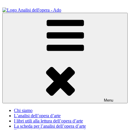
Salta
al
contenuto
ADO Analisi dell'opera
Osservare le opere d'arte per capirle e imparare ad amarle
Menu
Chi siamo
L’analisi dell’opera d’arte
I libri utili alla lettura dell’opera d’arte
La scheda per l’analisi dell’opera d’arte