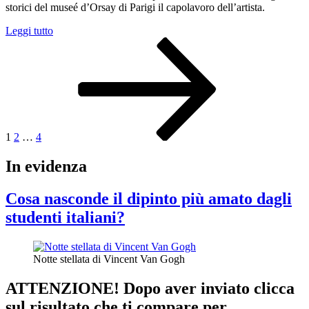
storici del museé d’Orsay di Parigi il capolavoro dell’artista.
“Gli
Leggi tutto
Paginazione
Pagina
Pagina
Pagina
Pagina
esiliati
successiva
di
degli
Tiberio
articoli
di
Félix
Joseph
Barrias”
1
2
…
4
In evidenza
Cosa nasconde il dipinto più amato dagli
studenti italiani?
Notte stellata di Vincent Van Gogh
ATTENZIONE! Dopo aver inviato clicca
sul risultato che ti compare per