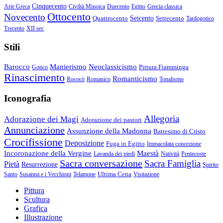
Cinquecento
Arte Greca
Civiltà Minoica
Duecento
Egitto
Grecia classica
Ottocento
Novecento
Quattrocento
Seicento
Settecento
Tardogotico
Trecento
XII sec
Stili
Barocco
Manierismo
Neoclassicismo
Pittura Fiamminga
Gotico
Rinascimento
Romanticismo
Rococò
Romanico
Tonalismo
Iconografia
Allegoria
Adorazione dei Magi
Adorazione dei pastori
Annunciazione
Assunzione della Madonna
Battesimo di Cristo
Crocifissione
Deposizione
Fuga in Egitto
Immacolata concezione
Incoronazione della Vergine
Maestà
Lavanda dei piedi
Natività
Pentecoste
Sacra conversazione
Sacra Famiglia
Pietà
Resurrezione
Spirito
Ultima Cena
Santo
Susanna e i Vecchioni
Telamone
Visitazione
Pittura
Scultura
Grafica
Illustrazione