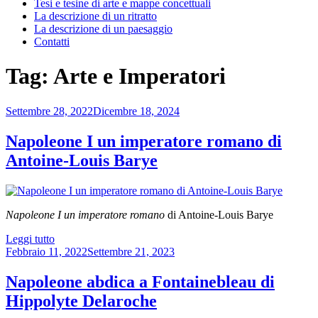
Tesi e tesine di arte e mappe concettuali
La descrizione di un ritratto
La descrizione di un paesaggio
Contatti
Tag:
Arte e Imperatori
Pubblicato
Settembre 28, 2022
Dicembre 18, 2024
il
Napoleone I un imperatore romano di
Antoine-Louis Barye
Napoleone I un imperatore romano
di Antoine-Louis Barye
“Napoleone
Leggi tutto
Pubblicato
I
Febbraio 11, 2022
Settembre 21, 2023
il
un
imperatore
Napoleone abdica a Fontainebleau di
romano
Hippolyte Delaroche
di
Antoine-