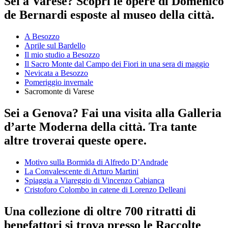
Sei a Varese? Scopri le opere di Domenico
de Bernardi esposte al museo della città.
A Besozzo
Aprile sul Bardello
Il mio studio a Besozzo
Il Sacro Monte dal Campo dei Fiori in una sera di maggio
Nevicata a Besozzo
Pomeriggio invernale
Sacromonte di Varese
Sei a Genova? Fai una visita alla Galleria
d’arte Moderna della città. Tra tante
altre troverai queste opere.
Motivo sulla Bormida di Alfredo D’Andrade
La Convalescente di Arturo Martini
Spiaggia a Viareggio di Vincenzo Cabianca
Cristoforo Colombo in catene di Lorenzo Delleani
Una collezione di oltre 700 ritratti di
benefattori si trova presso le Raccolte