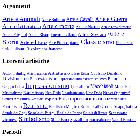
Argomenti
Arte e Animali
Arte e Guerra
Arte e Cavalli
Arte e Bullismo
Arte e morte
Arte e letteratura
Arte e Natura
Arte e pena di morte
Arte e
Arte e Sovrani
Arte e Prigioni
Arte e Risorgimento italiano
Storia
Classicismo
Arte ed Eros
Arte Fiori e piante
Illuminismo
Orientalismo
Rivoluzione francese
Correnti artistiche
Astrattismo
Cubismo
Action Painting
Arte materica
Blaue Reiter
Dadaismo
Divisionismo
Espressionismo
Fauves
Futurismo
Espressionismo astratto
Impressionismo
Macchiaioli
Metafisica
Gruppo Cobra
Iperrealismo
Naturalismo
Minimalismo
Neo-Dada
Neoplasticismo
New Dada
Nuova Oggettività
Postimpressionismo
Pop Art
Preraffaelliti
Optical Art
Pittura Gestuale
Realismo
Puntinismo
Realismo Magico
Ritorno all'Ordine
Scapigliatura
Scuola di Parigi (École de Paris)
Secessione
Scuola dei Grigi
Scuola di Rivara
Simbolismo
viennese
Sintetismo
Surrealismo
Valori Plastici
Spazialismo
Periodi