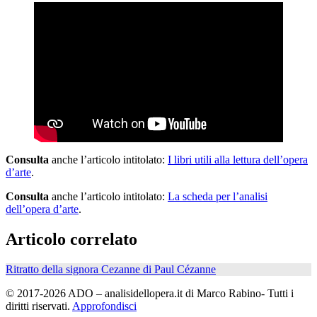
Consulta
anche l’articolo intitolato:
I libri utili alla lettura dell’opera
d’arte
.
Consulta
anche l’articolo intitolato:
La scheda per l’analisi
dell’opera d’arte
.
Articolo correlato
Ritratto della signora Cezanne di Paul Cézanne
© 2017-2026 ADO – analisidellopera.it di Marco Rabino- Tutti i
diritti riservati.
Approfondisci