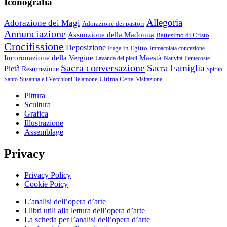
Iconografia
Allegoria
Adorazione dei Magi
Adorazione dei pastori
Annunciazione
Assunzione della Madonna
Battesimo di Cristo
Crocifissione
Deposizione
Fuga in Egitto
Immacolata concezione
Incoronazione della Vergine
Maestà
Lavanda dei piedi
Natività
Pentecoste
Sacra conversazione
Sacra Famiglia
Pietà
Resurrezione
Spirito
Ultima Cena
Santo
Susanna e i Vecchioni
Telamone
Visitazione
Pittura
Scultura
Grafica
Illustrazione
Assemblage
Privacy
Privacy Policy
Cookie Poicy
L’analisi dell’opera d’arte
I libri utili alla lettura dell’opera d’arte
La scheda per l’analisi dell’opera d’arte