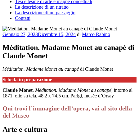
Tesi e tesine di arte e mappe concettuali
La descrizione di un ritratto
La descrizione di un paesaggio
Contatti
Pubblicato
Gennaio 27, 2023
Dicembre 15, 2024
di
Marco Rabino
il
Méditation. Madame Monet au canapé di
Claude Monet
Méditation. Madame Monet au canapé
di Claude Monet
Scheda in preparazione
.
Claude Monet
,
Méditation. Madame Monet au canapé
, intorno al
1871, olio su tela, 48,2 x 74,5 cm. Parigi, musée d’Orsay
Qui trovi l’immagine dell’opera, vai al sito della
del
Museo
Arte e cultura