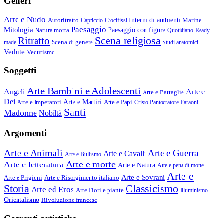
Generi
Arte e Nudo
Autoritratto
Interni di ambienti
Marine
Capriccio
Crocifissi
Paesaggio
Mitologia
Natura morta
Paesaggio con figure
Quotidiano
Ready-
Scena religiosa
Ritratto
Scena di genere
made
Studi anatomici
Vedute
Vedutismo
Soggetti
Arte Bambini e Adolescenti
Angeli
Arte e
Arte e Battaglie
Dei
Arte e Imperatori
Arte e Martiri
Arte e Papi
Cristo Pantocratore
Faraoni
Santi
Madonne
Nobiltà
Argomenti
Arte e Animali
Arte e Guerra
Arte e Cavalli
Arte e Bullismo
Arte e morte
Arte e letteratura
Arte e Natura
Arte e pena di morte
Arte e
Arte e Sovrani
Arte e Prigioni
Arte e Risorgimento italiano
Storia
Classicismo
Arte ed Eros
Arte Fiori e piante
Illuminismo
Orientalismo
Rivoluzione francese