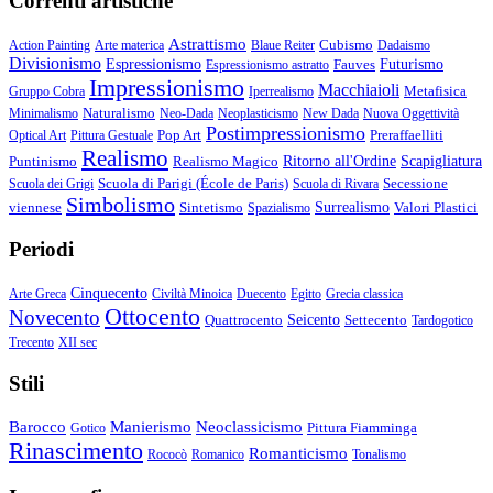
Correnti artistiche
Astrattismo
Cubismo
Action Painting
Arte materica
Blaue Reiter
Dadaismo
Divisionismo
Espressionismo
Fauves
Futurismo
Espressionismo astratto
Impressionismo
Macchiaioli
Metafisica
Gruppo Cobra
Iperrealismo
Naturalismo
Minimalismo
Neo-Dada
Neoplasticismo
New Dada
Nuova Oggettività
Postimpressionismo
Pop Art
Preraffaelliti
Optical Art
Pittura Gestuale
Realismo
Puntinismo
Realismo Magico
Ritorno all'Ordine
Scapigliatura
Scuola di Parigi (École de Paris)
Secessione
Scuola dei Grigi
Scuola di Rivara
Simbolismo
viennese
Sintetismo
Surrealismo
Valori Plastici
Spazialismo
Periodi
Cinquecento
Arte Greca
Civiltà Minoica
Duecento
Egitto
Grecia classica
Ottocento
Novecento
Quattrocento
Seicento
Settecento
Tardogotico
Trecento
XII sec
Stili
Barocco
Manierismo
Neoclassicismo
Pittura Fiamminga
Gotico
Rinascimento
Romanticismo
Rococò
Romanico
Tonalismo