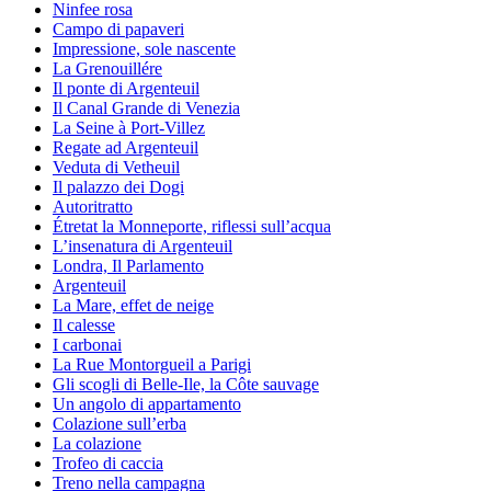
Ninfee rosa
Campo di papaveri
Impressione, sole nascente
La Grenouillére
Il ponte di Argenteuil
Il Canal Grande di Venezia
La Seine à Port-Villez
Regate ad Argenteuil
Veduta di Vetheuil
Il palazzo dei Dogi
Autoritratto
Étretat la Monneporte, riflessi sull’acqua
L’insenatura di Argenteuil
Londra, Il Parlamento
Argenteuil
La Mare, effet de neige
Il calesse
I carbonai
La Rue Montorgueil a Parigi
Gli scogli di Belle-Ile, la Côte sauvage
Un angolo di appartamento
Colazione sull’erba
La colazione
Trofeo di caccia
Treno nella campagna