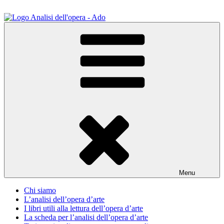
Salta
al
contenuto
ADO Analisi dell'opera
Osservare le opere d'arte per capirle e imparare ad amarle
Menu
Chi siamo
L’analisi dell’opera d’arte
I libri utili alla lettura dell’opera d’arte
La scheda per l’analisi dell’opera d’arte