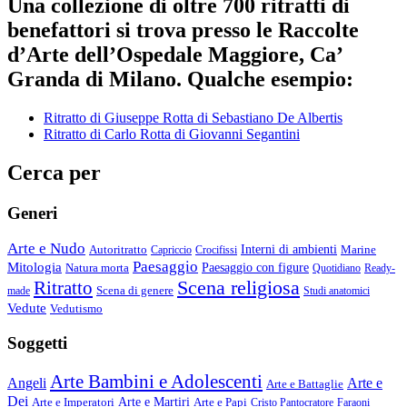
Una collezione di oltre 700 ritratti di
benefattori si trova presso le Raccolte
d’Arte dell’Ospedale Maggiore, Ca’
Granda di Milano. Qualche esempio:
Ritratto di Giuseppe Rotta di Sebastiano De Albertis
Ritratto di Carlo Rotta di Giovanni Segantini
Cerca per
Generi
Arte e Nudo
Autoritratto
Interni di ambienti
Marine
Capriccio
Crocifissi
Paesaggio
Mitologia
Natura morta
Paesaggio con figure
Quotidiano
Ready-
Scena religiosa
Ritratto
Scena di genere
made
Studi anatomici
Vedute
Vedutismo
Soggetti
Arte Bambini e Adolescenti
Angeli
Arte e
Arte e Battaglie
Dei
Arte e Imperatori
Arte e Martiri
Arte e Papi
Cristo Pantocratore
Faraoni