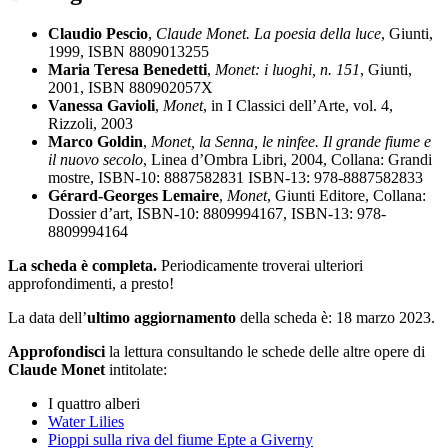
Claudio Pescio
,
Claude Monet. La poesia della luce
, Giunti,
1999, ISBN 8809013255
Maria Teresa Benedetti
,
Monet: i luoghi, n. 151
, Giunti,
2001, ISBN 880902057X
Vanessa Gavioli
,
Monet
, in I Classici dell’Arte, vol. 4,
Rizzoli, 2003
Marco Goldin
,
Monet, la Senna, le ninfee. Il grande fiume e
il nuovo secolo
, Linea d’Ombra Libri, 2004, Collana: Grandi
mostre, ISBN-10: 8887582831 ISBN-13: 978-8887582833
Gérard-Georges Lemaire
,
Monet
, Giunti Editore, Collana:
Dossier d’art, ISBN-10: 8809994167, ISBN-13: 978-
8809994164
La scheda è completa.
Periodicamente troverai ulteriori
approfondimenti, a presto!
La data dell’
ultimo aggiornamento
della scheda è: 18 marzo 2023.
Approfondisci
la lettura consultando le schede delle altre opere di
Claude Monet
intitolate:
I quattro alberi
Water Lilies
Pioppi sulla riva del fiume Epte a Giverny