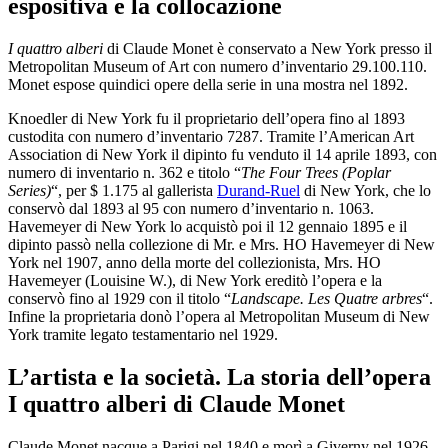
espositiva e la collocazione
I quattro alberi
di Claude Monet è conservato a New York presso il
Metropolitan Museum of Art con numero d’inventario 29.100.110.
Monet espose quindici opere della serie in una mostra nel 1892.
Knoedler di New York fu il proprietario dell’opera fino al 1893
custodita con numero d’inventario 7287. Tramite l’American Art
Association di New York il dipinto fu venduto il 14 aprile 1893, con
numero di inventario n. 362 e titolo “
The Four Trees (Poplar
Series)
“, per $ 1.175 al gallerista
Durand-Ruel
di New York, che lo
conservò dal 1893 al 95 con numero d’inventario n. 1063.
Havemeyer di New York lo acquistò poi il 12 gennaio 1895 e il
dipinto passò nella collezione di Mr. e Mrs. HO Havemeyer di New
York nel 1907, anno della morte del collezionista, Mrs. HO
Havemeyer (Louisine W.), di New York ereditò l’opera e la
conservò fino al 1929 con il titolo “
Landscape. Les Quatre arbres
“.
Infine la proprietaria donò l’opera al Metropolitan Museum di New
York tramite legato testamentario nel 1929.
L’artista e la società. La storia dell’opera
I quattro alberi di Claude Monet
Claude Monet nacque a Parigi nel 1840 e morì a Giverny nel 1926.