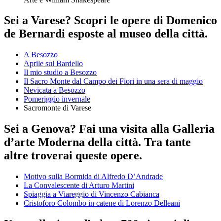
Sei a Varese? Scopri le opere di Domenico
de Bernardi esposte al museo della città.
A Besozzo
Aprile sul Bardello
Il mio studio a Besozzo
Il Sacro Monte dal Campo dei Fiori in una sera di maggio
Nevicata a Besozzo
Pomeriggio invernale
Sacromonte di Varese
Sei a Genova? Fai una visita alla Galleria
d’arte Moderna della città. Tra tante
altre troverai queste opere.
Motivo sulla Bormida di Alfredo D’Andrade
La Convalescente di Arturo Martini
Spiaggia a Viareggio di Vincenzo Cabianca
Cristoforo Colombo in catene di Lorenzo Delleani