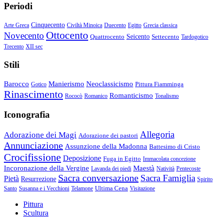
Periodi
Cinquecento
Arte Greca
Civiltà Minoica
Duecento
Egitto
Grecia classica
Ottocento
Novecento
Quattrocento
Seicento
Settecento
Tardogotico
Trecento
XII sec
Stili
Barocco
Manierismo
Neoclassicismo
Pittura Fiamminga
Gotico
Rinascimento
Romanticismo
Rococò
Romanico
Tonalismo
Iconografia
Allegoria
Adorazione dei Magi
Adorazione dei pastori
Annunciazione
Assunzione della Madonna
Battesimo di Cristo
Crocifissione
Deposizione
Fuga in Egitto
Immacolata concezione
Incoronazione della Vergine
Maestà
Lavanda dei piedi
Natività
Pentecoste
Sacra conversazione
Sacra Famiglia
Pietà
Resurrezione
Spirito
Ultima Cena
Santo
Susanna e i Vecchioni
Telamone
Visitazione
Pittura
Scultura