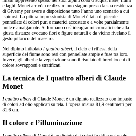
infatti rappresentò spesso nei suoi dipinti corsi d’acqua, mare, fiumi
e laghi. Monet arrivò a realizzare uno stagno presso la sua residenza
di Giverny per avere a disposizione tutto l’anno uno scenario a cui
ispirarsi. La pittura impressionista di Monet è fatta di piccole
pennellate di colori puri e materici accostate e a volte parzialmente
unite e amalgamate. Si formano così ideogranmi cromatici che alla
giusta distanza evocano fiori e figure naturali e da vicino rivelano il
gesto pittorico del maestro.
Nel dipinto intitolato
I quattro alberi
, il cielo e i riflessi della
superficie del fiume sono resi con pennellate ampie e fuse tra loro.
Invece, gli alberi e la vegetazione sono il risultato di brevi tocchi di
colore sovrapposti e stratificati.
La tecnica de I quattro alberi di Claude
Monet
I quattro alberi
di Claude Monet è un dipinto realizzato con impasto
di colori ad olio applicati su tela. L’opera misura 81,9 centimetri per
81.6 cm.
Il colore e l’illuminazione
I quattro alberi
di Monet è un dipinto dai colori freddi e nel quale