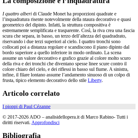
La composizione e l’inquadratura
I quattro alberi
di Claude Monet ha proporzioni quadrate e
l’inquadratura risente notevolmente della ntaura decorativo e quasi
geometrico del dipinto. Infatti, la struttura compositiva è
estremamente semplificata e trasparente. Così, la riva crea una fascia
scura che separa, in basso, un terzo dell’altezza del quadradrato,
riservando i due terzi superiori al cielo. I quattro tronchi sono
collocati poi a distanza regolare e scandiscono il piano dipinto dal
bordo superiore a quello inferiore in modo ordinato. La scena
assume un valore decorativo e grafico grazie al colore molto scuro
della riva e dei tronchi che diventano spesse linee scure contro il
colore chiaro del cielo, e dei riflessi in basso sul fiume. A sinistra,
infine, il filare lontano assume l’andamento sinuoso di un colpo di
frusta, tipico elemento decorativo dello stile
Liberty
.
Articolo correlato
I pioppi di Paul Cézanne
© 2017-2026 ADO – analisidellopera.it di Marco Rabino- Tutti i
diritti riservati.
Approfondisci
Bibliografia