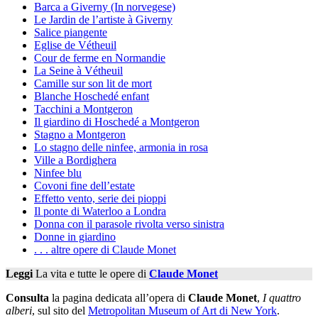
Barca a Giverny (In norvegese)
Le Jardin de l’artiste à Giverny
Salice piangente
Eglise de Vétheuil
Cour de ferme en Normandie
La Seine à Vétheuil
Camille sur son lit de mort
Blanche Hoschedé enfant
Tacchini a Montgeron
Il giardino di Hoschedé a Montgeron
Stagno a Montgeron
Lo stagno delle ninfee, armonia in rosa
Ville a Bordighera
Ninfee blu
Covoni fine dell’estate
Effetto vento, serie dei pioppi
Il ponte di Waterloo a Londra
Donna con il parasole rivolta verso sinistra
Donne in giardino
. . . altre opere di Claude Monet
Leggi
La vita e tutte le opere di
Claude Monet
Consulta
la pagina dedicata all’opera di
Claude Monet
,
I quattro
alberi
, sul sito del
Metropolitan Museum of Art di New York
.