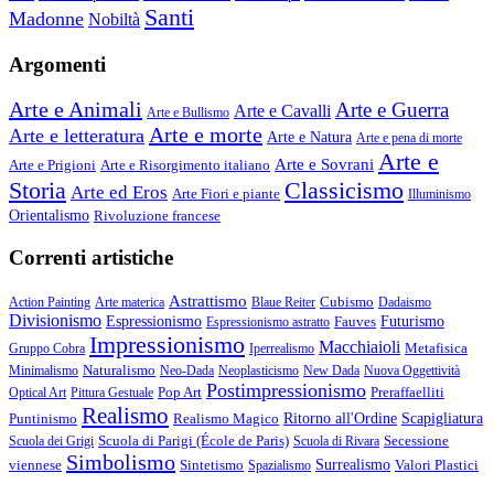
Santi
Madonne
Nobiltà
Argomenti
Arte e Animali
Arte e Guerra
Arte e Cavalli
Arte e Bullismo
Arte e morte
Arte e letteratura
Arte e Natura
Arte e pena di morte
Arte e
Arte e Sovrani
Arte e Prigioni
Arte e Risorgimento italiano
Storia
Classicismo
Arte ed Eros
Arte Fiori e piante
Illuminismo
Orientalismo
Rivoluzione francese
Correnti artistiche
Astrattismo
Cubismo
Action Painting
Arte materica
Blaue Reiter
Dadaismo
Divisionismo
Espressionismo
Fauves
Futurismo
Espressionismo astratto
Impressionismo
Macchiaioli
Metafisica
Gruppo Cobra
Iperrealismo
Naturalismo
Minimalismo
Neo-Dada
Neoplasticismo
New Dada
Nuova Oggettività
Postimpressionismo
Pop Art
Preraffaelliti
Optical Art
Pittura Gestuale
Realismo
Puntinismo
Realismo Magico
Ritorno all'Ordine
Scapigliatura
Scuola di Parigi (École de Paris)
Secessione
Scuola dei Grigi
Scuola di Rivara
Simbolismo
viennese
Sintetismo
Surrealismo
Valori Plastici
Spazialismo