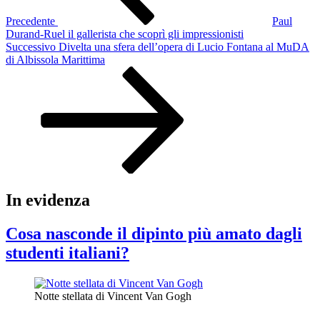
Precedente
Paul
Durand-Ruel il gallerista che scoprì gli impressionisti
Articolo
Successivo
Divelta una sfera dell’opera di Lucio Fontana al MuDA
successivo
di Albissola Marittima
In evidenza
Cosa nasconde il dipinto più amato dagli
studenti italiani?
Notte stellata di Vincent Van Gogh