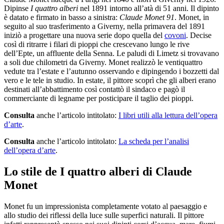
Dipinse
I quattro alberi
nel 1891 intorno all’atà di 51 anni. Il dipinto
è datato e firmato in basso a sinistra:
Claude Monet 91
. Monet, in
seguito al suo trasferimento a Giverny, nella primavera del 1891
iniziò a progettare una nuova serie dopo quella del
covoni
. Decise
così di ritrarre i filari di pioppi che crescevano lungo le rive
dell’Epte, un affluente della Senna. Le paludi di Limetz si trovavano
a soli due chilometri da Giverny. Monet realizzò le ventiquattro
vedute tra l’estate e l’autunno osservando e dipingendo i bozzetti dal
vero e le tele in studio. In estate, il pittore scoprì che gli alberi erano
destinati all’abbattimento così contattò il sindaco e pagò il
commerciante di legname per posticipare il taglio dei pioppi.
Consulta
anche l’articolo intitolato:
I libri utili alla lettura dell’opera
d’arte
.
Consulta
anche l’articolo intitolato:
La scheda per l’analisi
dell’opera d’arte
.
Lo stile de I quattro alberi di Claude
Monet
Monet fu un impressionista completamente votato al paesaggio e
allo studio dei riflessi della luce sulle superfici naturali. Il pittore