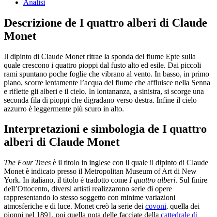
Analisi
Descrizione de I quattro alberi di Claude
Monet
Il dipinto di Claude Monet ritrae la sponda del fiume Epte sulla
quale crescono i quattro pioppi dal fusto alto ed esile. Dai piccoli
rami spuntano poche foglie che vibrano al vento. In basso, in primo
piano, scorre lentamente l’acqua del fiume che affluisce nella Senna
e riflette gli alberi e il cielo. In lontananza, a sinistra, si scorge una
seconda fila di pioppi che digradano verso destra. Infine il cielo
azzurro è leggermente più scuro in alto.
Interpretazioni e simbologia de I quattro
alberi di Claude Monet
The Four Trees
è il titolo in inglese con il quale il dipinto di Claude
Monet è indicato presso il Metropolitan Museum of Art di New
York. In italiano, il titolo è tradotto come
I quattro alberi
. Sul finire
dell’Ottocento, diversi artisti realizzarono serie di opere
rappresentando lo stesso soggetto con minime variazioni
atmosferiche e di luce. Monet creò la serie dei
covoni
, quella dei
pioppi nel 1891, poi quella nota delle facciate della
cattedrale di