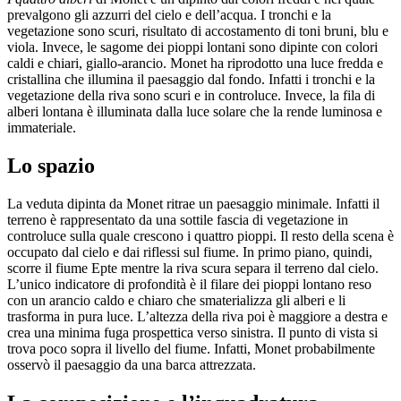
prevalgono gli azzurri del cielo e dell’acqua. I tronchi e la
vegetazione sono scuri, risultato di accostamento di toni bruni, blu e
viola. Invece, le sagome dei pioppi lontani sono dipinte con colori
caldi e chiari, giallo-arancio. Monet ha riprodotto una luce fredda e
cristallina che illumina il paesaggio dal fondo. Infatti i tronchi e la
vegetazione della riva sono scuri e in controluce. Invece, la fila di
alberi lontana è illuminata dalla luce solare che la rende luminosa e
immateriale.
Lo spazio
La veduta dipinta da Monet ritrae un paesaggio minimale. Infatti il
terreno è rappresentato da una sottile fascia di vegetazione in
controluce sulla quale crescono i quattro pioppi. Il resto della scena è
occupato dal cielo e dai riflessi sul fiume. In primo piano, quindi,
scorre il fiume Epte mentre la riva scura separa il terreno dal cielo.
L’unico indicatore di profondità è il filare dei pioppi lontano reso
con un arancio caldo e chiaro che smaterializza gli alberi e li
trasforma in pura luce. L’altezza della riva poi è maggiore a destra e
crea una minima fuga prospettica verso sinistra. Il punto di vista si
trova poco sopra il livello del fiume. Infatti, Monet probabilmente
osservò il paesaggio da una barca attrezzata.