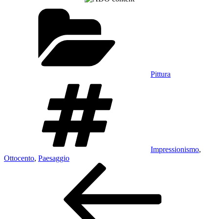
Categorie
Pittura
Tag
Impressionismo
,
Ottocento
,
Paesaggio
Navigazione
Articolo
precedente:
articoli