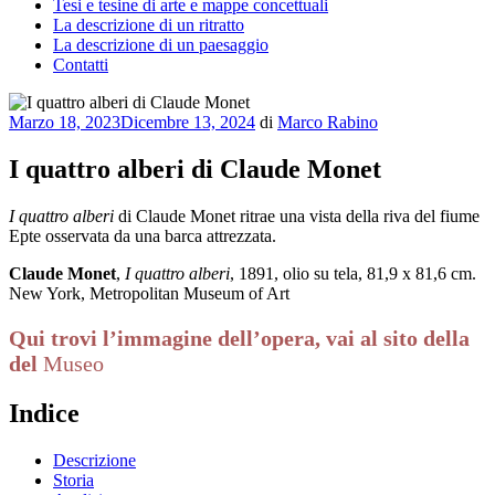
Tesi e tesine di arte e mappe concettuali
La descrizione di un ritratto
La descrizione di un paesaggio
Contatti
Pubblicato
Marzo 18, 2023
Dicembre 13, 2024
di
Marco Rabino
il
I quattro alberi di Claude Monet
I quattro alberi
di Claude Monet ritrae una vista della riva del fiume
Epte osservata da una barca attrezzata.
Claude Monet
,
I quattro alberi
, 1891, olio su tela, 81,9 x 81,6 cm.
New York, Metropolitan Museum of Art
Qui trovi l’immagine dell’opera, vai al sito della
del
Museo
Indice
Descrizione
Storia