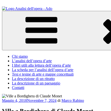
Salta
al
contenuto
ADO Analisi dell'opera
Osservare le opere d'arte per capirle e imparare ad amarle
Chi siamo
L’analisi dell’opera d’arte
I libri utili alla lettura dell’opera d’arte
La scheda per l’analisi dell’opera d’arte
Tesi e tesine di arte e mappe concettuali
La descrizione di un ritratto
La descrizione di un paesaggio
Contatti
Pubblicato
Maggio 4, 2018
Novembre 7, 2024
di
Marco Rabino
il
Ville a Bordighera di Claude Monet