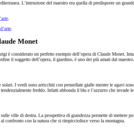
editerranea. L’intenzione del maestro era quella di predisporre un grande
’arte
.
 d’arte
.
 Claude Monet
igi è considerato un perfetto esempio dell’opera di Claude Monet. Intant
nfine il soggetto dell’opera, il giardino, è uno dei più amati dal maestro
 solari. I verdi sono arricchiti con pennellate gialle mentre le agavi s
 è tendenzialmente freddo. Infatti abbonda il blu e l’azzurro che invade l
e sulle ville di destra. La prospettiva di grandezza permette di mettere p
 al confronto con la natura che si rimpicciolisce verso la montagna.