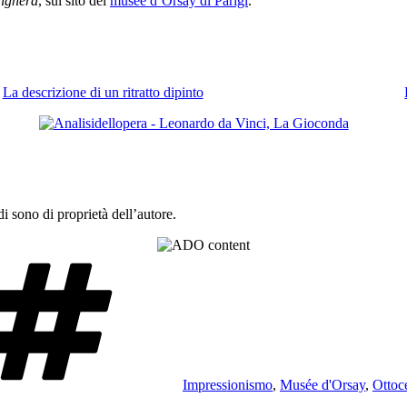
dighera
, sul sito del
musée d’Orsay di Parigi
.
La descrizione di un ritratto dipinto
 sono di proprietà dell’autore.
Tag
Impressionismo
,
Musée d'Orsay
,
Ottoc