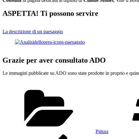
Consulta
la pagina dedicata al dipinto di
Claude Monet
,
Ville a Bor
ASPETTA! Ti possono servire
La descrizione di un paesaggio
Grazie per aver consultato ADO
Le immagini pubblicate su ADO sono state prodotte in proprio e quindi
Categorie
Pittura
Navigazione
Articolo