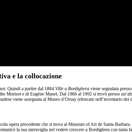
tiva e la collocazione
isot. Quindi a partire dal 1884
Ville a Bordighera
viene segnalata presso 
the Morisot e di Eugène Manet. Dal 1966 al 1992 si trovò presso un’altr
dese viene assegnata al Museo d’Orsay (elencato nell’inventario dei di
cola opera precedente che si trova al Museum of Art de Santa Barbara. Mo
comunicò la sua meraviglia nel vedere crescere a Bordighera con tanta f