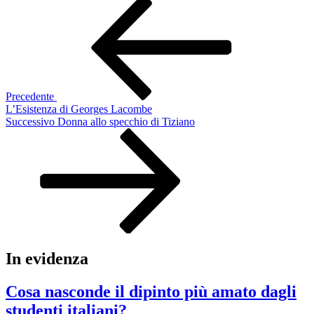
Navigazione
Articolo
precedente:
articoli
Precedente
L’Esistenza di Georges Lacombe
Articolo
Successivo
Donna allo specchio di Tiziano
successivo
In evidenza
Cosa nasconde il dipinto più amato dagli
studenti italiani?