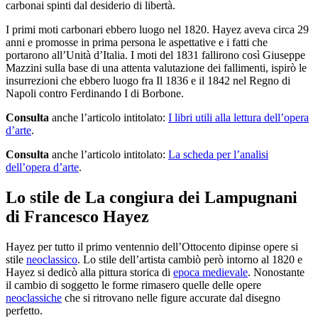
carbonai spinti dal desiderio di libertà.
I primi moti carbonari ebbero luogo nel 1820. Hayez aveva circa 29
anni e promosse in prima persona le aspettative e i fatti che
portarono all’Unità d’Italia. I moti del 1831 fallirono così Giuseppe
Mazzini sulla base di una attenta valutazione dei fallimenti, ispirò le
insurrezioni che ebbero luogo fra Il 1836 e il 1842 nel Regno di
Napoli contro Ferdinando I di Borbone.
Consulta
anche l’articolo intitolato:
I libri utili alla lettura dell’opera
d’arte
.
Consulta
anche l’articolo intitolato:
La scheda per l’analisi
dell’opera d’arte
.
Lo stile de La congiura dei Lampugnani
di Francesco Hayez
Hayez per tutto il primo ventennio dell’Ottocento dipinse opere si
stile
neoclassico
. Lo stile dell’artista cambiò però intorno al 1820 e
Hayez si dedicò alla pittura storica di
epoca medievale
. Nonostante
il cambio di soggetto le forme rimasero quelle delle opere
neoclassiche
che si ritrovano nelle figure accurate dal disegno
perfetto.