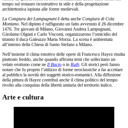
tempo sul restauro ricostruttivo in stile e della progettazione
architettonica ispirata alle forme medievali.
La Congiura dei Lampugnani
è detta anche
Congiura di Cola
Montano
. Nel dipinto è raffigurato un fatto avvenuto il 26 dicembre
1476. Tre giovani di Milano, Giovanni Andrea Lampugnani,
Girolamo Olgiati e Carlo Visconti, organizzarono l’omicidio del
tiranno il duca Galeazzo Maria Sforza. La scena è ambientata
all’interno della Chiesa di Santo Stefano a Milano.
Nell’insieme il clima emotivo delle opere di Francesco Hayez risulta
piuttosto freddo, anche quando affronta temi che sollecitano un
velato erotismo come ne
Il Bacio
o in
Ruth
. Gli storici però fanno
notare che fu proprio l’utilizzo di forme neoclassiche a far accettare
al pubblico la novità dei soggetti storico-romantici. Alla diffusione
della pittura di Hayez contribuì anche il clima politico del tempo
rivolto alla conquista della libertà unitaria del territorio italico.
Arte e cultura