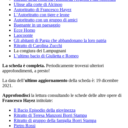
Ulisse alla corte di Alcinoo
Autoritratto di Francesco Hayez
L’Autoritratto con tigre e leone
Autoritratto con un gruppo di amici
Bagnante in un paesaggio
Ecce Homo
Laocoonte
Gli abitanti di Parga che abbandonano la loro patria
Ritratto di Carolina Zucchi
La congiura dei Lampugnani
L’ultimo bacio di Giulietta e Romeo
La scheda è completa.
Periodicamente troverai ulteriori
approfondimenti, a presto!
La data dell’
ultimo aggiornamento
della scheda è: 19 dicembre
2021.
Approfondisci
la lettura consultando le schede delle altre opere di
Francesco Hayez
intitolate:
Il Bacio Episodio della giovinezza
Ritratto di Teresa Manzoni Borri Stampa
Ritratto di gruppo della famiglia Borri Stampa
Pietro Rossi