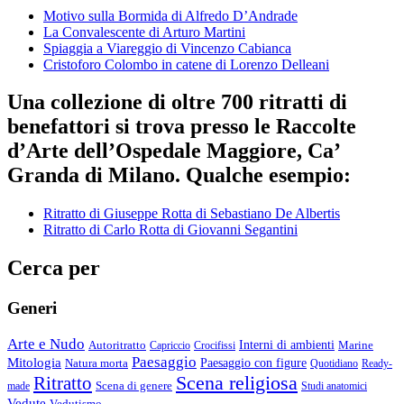
Motivo sulla Bormida di Alfredo D’Andrade
La Convalescente di Arturo Martini
Spiaggia a Viareggio di Vincenzo Cabianca
Cristoforo Colombo in catene di Lorenzo Delleani
Una collezione di oltre 700 ritratti di
benefattori si trova presso le Raccolte
d’Arte dell’Ospedale Maggiore, Ca’
Granda di Milano. Qualche esempio:
Ritratto di Giuseppe Rotta di Sebastiano De Albertis
Ritratto di Carlo Rotta di Giovanni Segantini
Cerca per
Generi
Arte e Nudo
Autoritratto
Interni di ambienti
Marine
Capriccio
Crocifissi
Paesaggio
Mitologia
Natura morta
Paesaggio con figure
Quotidiano
Ready-
Scena religiosa
Ritratto
Scena di genere
made
Studi anatomici
Vedute
Vedutismo