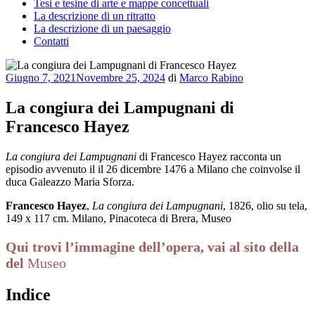
Tesi e tesine di arte e mappe concettuali
La descrizione di un ritratto
La descrizione di un paesaggio
Contatti
Pubblicato
Giugno 7, 2021
Novembre 25, 2024
di
Marco Rabino
il
La congiura dei Lampugnani di
Francesco Hayez
La congiura dei Lampugnani
di Francesco Hayez racconta un
episodio avvenuto il il 26 dicembre 1476 a Milano che coinvolse il
duca Galeazzo Maria Sforza.
Francesco Hayez
,
La congiura dei Lampugnani
, 1826, olio su tela,
149 x 117 cm. Milano, Pinacoteca di Brera, Museo
Qui trovi l’immagine dell’opera, vai al sito della
del
Museo
Indice