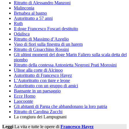
Ritratto di Alessandro Manzoni
Malinconia
Betsabea al bagno
Autoritratto a 57 anni
Ruth
Il doge Francesco Foscari destituito
Odalisca
Ritratto di Massimo d’Azeglio
Vaso di fiori sulla finestra di un harem
Ritratto di Gioacchino Rossini
Gli ultimi momenti del doge Marin Faliero sulla scala detta del
piombo
Ritratto della contessa Antonietta Negroni Prati Morosini
Ulisse alla corte di Alcinoo
Autoritratto di Francesco Hayez
L’Autoritratto con tigre e leone
Autoritratto con un gruppo di amici
Bagnante in un paesaggio
Ecce Homo
Laocoonte
Gli abitanti di Parga che abbandonano la loro patria
Ritratto di Carolina Zucchi
La congiura dei Lampugnani
Leggi
La vita e tutte le opere di
Francesco Hayez