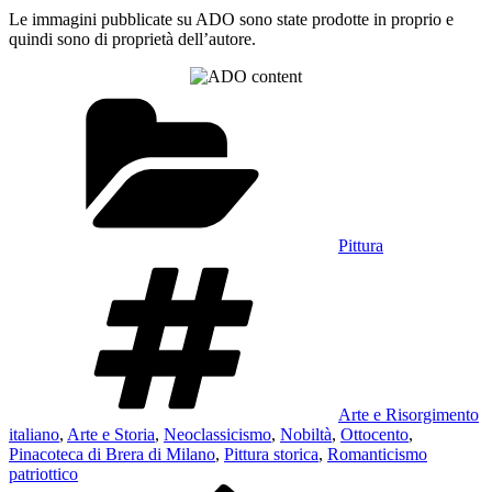
Le immagini pubblicate su ADO sono state prodotte in proprio e
quindi sono di proprietà dell’autore.
Categorie
Pittura
Tag
Arte e Risorgimento
italiano
,
Arte e Storia
,
Neoclassicismo
,
Nobiltà
,
Ottocento
,
Pinacoteca di Brera di Milano
,
Pittura storica
,
Romanticismo
patriottico