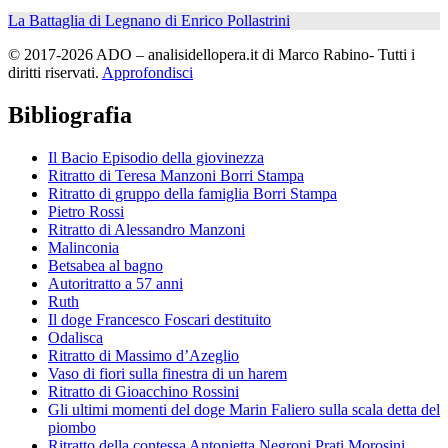
La Battaglia di Legnano di Enrico Pollastrini
© 2017-2026 ADO – analisidellopera.it di Marco Rabino- Tutti i
diritti riservati.
Approfondisci
Bibliografia
Il Bacio Episodio della giovinezza
Ritratto di Teresa Manzoni Borri Stampa
Ritratto di gruppo della famiglia Borri Stampa
Pietro Rossi
Ritratto di Alessandro Manzoni
Malinconia
Betsabea al bagno
Autoritratto a 57 anni
Ruth
Il doge Francesco Foscari destituito
Odalisca
Ritratto di Massimo d’Azeglio
Vaso di fiori sulla finestra di un harem
Ritratto di Gioacchino Rossini
Gli ultimi momenti del doge Marin Faliero sulla scala detta del
piombo
Ritratto della contessa Antonietta Negroni Prati Morosini