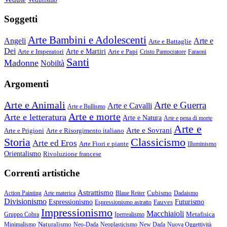
Soggetti
Arte Bambini e Adolescenti
Angeli
Arte e
Arte e Battaglie
Dei
Arte e Imperatori
Arte e Martiri
Arte e Papi
Cristo Pantocratore
Faraoni
Santi
Madonne
Nobiltà
Argomenti
Arte e Animali
Arte e Guerra
Arte e Cavalli
Arte e Bullismo
Arte e morte
Arte e letteratura
Arte e Natura
Arte e pena di morte
Arte e
Arte e Sovrani
Arte e Prigioni
Arte e Risorgimento italiano
Storia
Classicismo
Arte ed Eros
Arte Fiori e piante
Illuminismo
Orientalismo
Rivoluzione francese
Correnti artistiche
Astrattismo
Cubismo
Action Painting
Arte materica
Blaue Reiter
Dadaismo
Divisionismo
Espressionismo
Fauves
Futurismo
Espressionismo astratto
Impressionismo
Macchiaioli
Metafisica
Gruppo Cobra
Iperrealismo
Naturalismo
Minimalismo
Neo-Dada
Neoplasticismo
New Dada
Nuova Oggettività