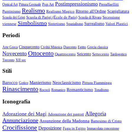
Postimpressionismo
Pop Art
Preraffaelliti
Optical Art
Pittura Gestuale
Realismo
Puntinismo
Realismo Magico
Ritorno all'Ordine
Scapigliatura
Scuola di Parigi (École de Paris)
Secessione
Scuola dei Grigi
Scuola di Rivara
Simbolismo
viennese
Sintetismo
Surrealismo
Valori Plastici
Spazialismo
Periodi
Cinquecento
Arte Greca
Civiltà Minoica
Duecento
Egitto
Grecia classica
Ottocento
Novecento
Quattrocento
Seicento
Settecento
Tardogotico
Trecento
XII sec
Stili
Barocco
Manierismo
Neoclassicismo
Pittura Fiamminga
Gotico
Rinascimento
Romanticismo
Rococò
Romanico
Tonalismo
Iconografia
Allegoria
Adorazione dei Magi
Adorazione dei pastori
Annunciazione
Assunzione della Madonna
Battesimo di Cristo
Crocifissione
Deposizione
Fuga in Egitto
Immacolata concezione