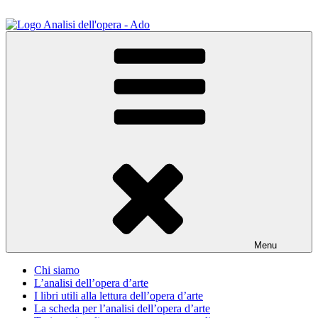
Salta
al
contenuto
ADO Analisi dell'opera
Osservare le opere d'arte per capirle e imparare ad amarle
Menu
Chi siamo
L’analisi dell’opera d’arte
I libri utili alla lettura dell’opera d’arte
La scheda per l’analisi dell’opera d’arte