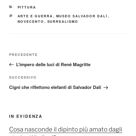
CATEGORIE
PITTURA
TAG
ARTE E GUERRA
,
MUSEO SALVADOR DALÍ
,
NOVECENTO
,
SURREALISMO
Navigazione
Articolo
PRECEDENTE
articoli
precedente:
L’impero delle luci di René Magritte
Articolo
SUCCESSIVO
successivo
Cigni che riflettono elefanti di Salvador Dalí
IN EVIDENZA
Cosa nasconde il dipinto più amato dagli