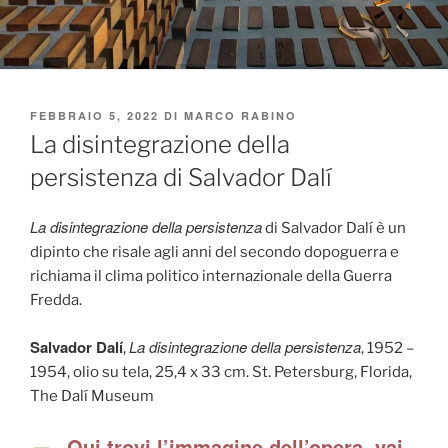
PUBBLICATO
FEBBRAIO 5, 2022
DI
MARCO RABINO
IL
La disintegrazione della
persistenza di Salvador Dalí
La disintegrazione della persistenza
di Salvador Dalí è un
dipinto che risale agli anni del secondo dopoguerra e
richiama il clima politico internazionale della Guerra
Fredda.
Salvador Dalí
La disintegrazione della persistenza
,
, 1952 –
1954, olio su tela, 25,4 x 33 cm. St. Petersburg, Florida,
The Dalí Museum
Qui trovi l’immagine dell’opera, vai