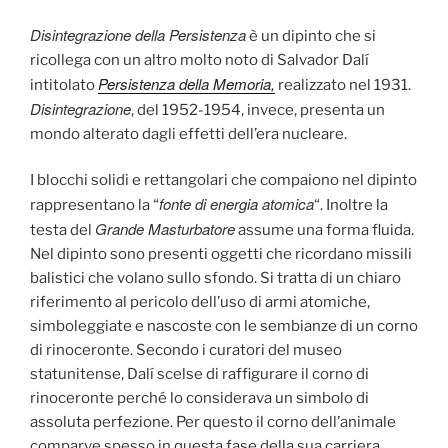
Disintegrazione della Persistenza
è un dipinto che si
ricollega con un altro molto noto di Salvador Dalí
Persistenza della Memoria,
intitolato
realizzato nel 1931.
Disintegrazione
, del 1952-1954, invece, presenta un
mondo alterato dagli effetti dell’era nucleare.
I blocchi solidi e rettangolari che compaiono nel dipinto
fonte di energia atomica
rappresentano la “
“. Inoltre la
Grande Masturbatore
testa del
assume una forma fluida.
Nel dipinto sono presenti oggetti che ricordano missili
balistici che volano sullo sfondo. Si tratta di un chiaro
riferimento al pericolo dell’uso di armi atomiche,
simboleggiate e nascoste con le sembianze di un corno
di rinoceronte. Secondo i curatori del museo
statunitense, Dalí scelse di raffigurare il corno di
rinoceronte perché lo considerava un simbolo di
assoluta perfezione. Per questo il corno dell’animale
comparve spesso in questa fase della sua carriera,