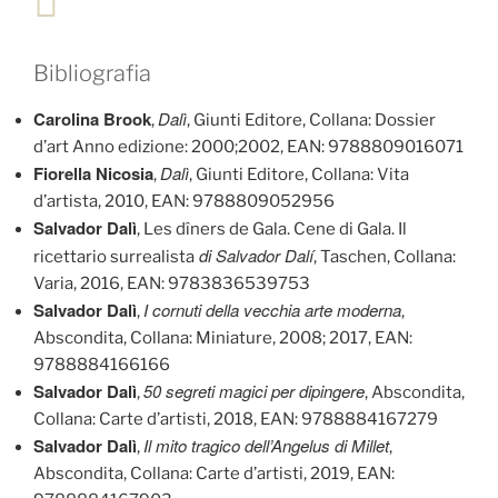
Bibliografia
Carolina Brook
Dalì
,
, Giunti Editore, Collana: Dossier
d’art Anno edizione: 2000;2002, EAN: 9788809016071
Fiorella Nicosia
Dalì
,
, Giunti Editore, Collana: Vita
d’artista, 2010, EAN: 9788809052956
Salvador Dalì
, Les dîners de Gala. Cene di Gala. Il
di Salvador Dalí
ricettario surrealista
, Taschen, Collana:
Varia, 2016, EAN: 9783836539753
Salvador Dalì
I cornuti della vecchia arte moderna
,
,
Abscondita, Collana: Miniature, 2008; 2017, EAN:
9788884166166
Salvador Dalì
50 segreti magici per dipingere
,
, Abscondita,
Collana: Carte d’artisti, 2018, EAN: 9788884167279
Salvador Dalì
Il mito tragico dell’Angelus di Millet
,
,
Abscondita, Collana: Carte d’artisti, 2019, EAN: