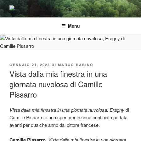
Salta
al
ADO ANALISI DELL'OPERA
Osservare le opere d'arte per capirle e imparare ad amarle
contenuto
Menu
PUBBLICATO
GENNAIO 21, 2023
DI
MARCO RABINO
IL
Vista dalla mia finestra in una
giornata nuvolosa di Camille
Pissarro
Vista dalla mia finestra in una giornata nuvolosa, Eragny
di
Camille Pissarro è una sperimentazione puntinista portata
avanti per qualche anno dal pittore francese.
Camille Pissarro
,
Vista dalla mia finestra in una giornata