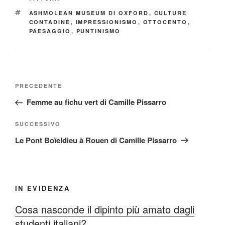
TAG
ASHMOLEAN MUSEUM DI OXFORD
,
CULTURE
CONTADINE
,
IMPRESSIONISMO
,
OTTOCENTO
,
PAESAGGIO
,
PUNTINISMO
Navigazione
Articolo
PRECEDENTE
articoli
precedente:
Femme au fichu vert di Camille Pissarro
Articolo
SUCCESSIVO
successivo
Le Pont Boïeldieu à Rouen di Camille Pissarro
IN EVIDENZA
Cosa nasconde il dipinto più amato dagli
studenti italiani?