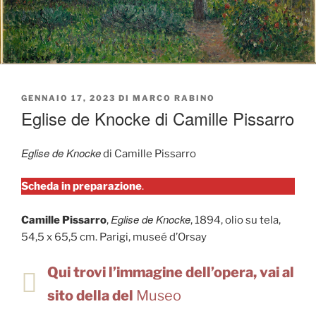
PUBBLICATO
GENNAIO 17, 2023
DI
MARCO RABINO
IL
Eglise de Knocke di Camille Pissarro
Eglise de Knocke
di Camille Pissarro
Scheda in preparazione
.
Eglise de Knocke
Camille Pissarro
,
, 1894, olio su tela,
54,5 x 65,5 cm. Parigi, museé d’Orsay
Qui trovi l’immagine dell’opera, vai al
sito della del
Museo