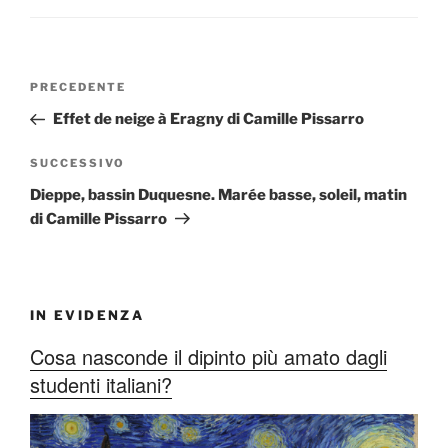
Navigazione
Articolo
PRECEDENTE
articoli
precedente:
Effet de neige à Eragny di Camille Pissarro
Articolo
SUCCESSIVO
successivo
Dieppe, bassin Duquesne. Marée basse, soleil, matin
di Camille Pissarro
IN EVIDENZA
Cosa nasconde il dipinto più amato dagli
studenti italiani?