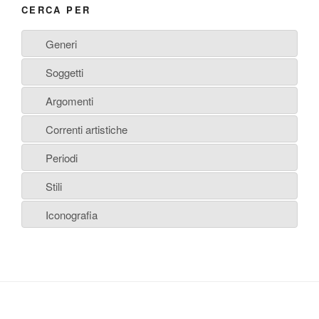
CERCA PER
Generi
Soggetti
Argomenti
Correnti artistiche
Periodi
Stili
Iconografia