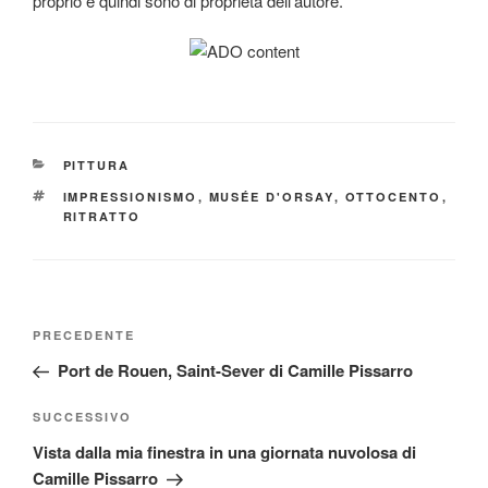
proprio e quindi sono di proprietà dell’autore.
CATEGORIE
PITTURA
TAG
IMPRESSIONISMO
,
MUSÉE D'ORSAY
,
OTTOCENTO
,
RITRATTO
Navigazione
Articolo
PRECEDENTE
articoli
precedente:
Port de Rouen, Saint-Sever di Camille Pissarro
Articolo
SUCCESSIVO
successivo
Vista dalla mia finestra in una giornata nuvolosa di
Camille Pissarro