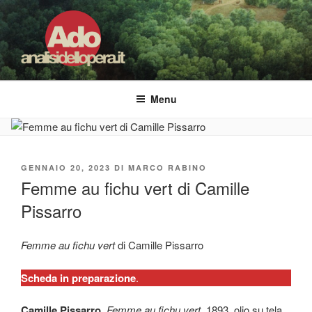
Salta
al
contenuto
ADO ANALISI DELL'OPERA
Osservare le opere d'arte per capirle e imparare ad amarle
Menu
PUBBLICATO
GENNAIO 20, 2023
DI
MARCO RABINO
IL
Femme au fichu vert di Camille
Pissarro
Femme au fichu vert
di Camille Pissarro
Scheda in preparazione
.
Camille Pissarro
,
Femme au fichu vert
, 1893, olio su tela,