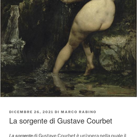
PUBBLICATO
DICEMBRE 26, 2021
DI
MARCO RABINO
IL
La sorgente di Gustave Courbet
La sorgente
di Gustave Courbet è un’opera nella quale il