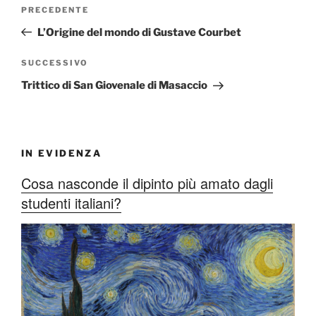
Navigazione
Articolo
PRECEDENTE
articoli
precedente:
L’Origine del mondo di Gustave Courbet
Articolo
SUCCESSIVO
successivo
Trittico di San Giovenale di Masaccio
IN EVIDENZA
Cosa nasconde il dipinto più amato dagli
studenti italiani?