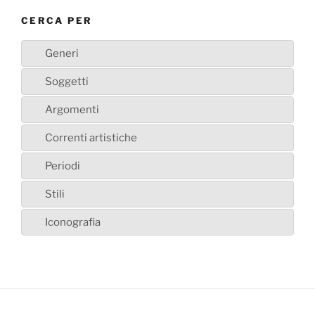
CERCA PER
Generi
Soggetti
Argomenti
Correnti artistiche
Periodi
Stili
Iconografia