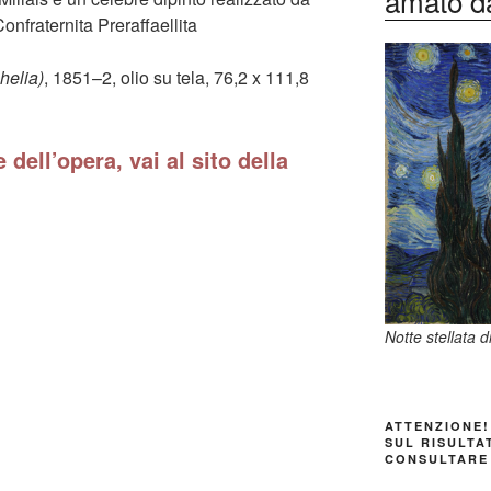
amato dag
onfraternita Preraffaellita
helia)
, 1851–2, olio su tela, 76,2 x 111,8
 dell’opera, vai al sito della
Notte stellata 
ATTENZIONE!
SUL RISULTA
CONSULTARE