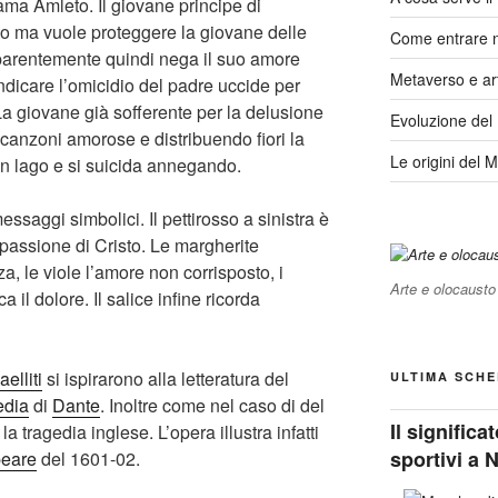
 ama Amleto. Il giovane principe di
o ma vuole proteggere la giovane delle
Come entrare 
parentemente quindi nega il suo amore
Metaverso e ar
vendicare l’omicidio del padre uccide per
 La giovane già sofferente per la delusione
Evoluzione del
anzoni amorose e distribuendo fiori la
Le origini del 
un lago e si suicida annegando.
messaggi simbolici. Il pettirosso a sinistra è
 passione di Cristo. Le margherite
, le viole l’amore non corrisposto, i
Arte e olocausto
a il dolore. Il salice infine ricorda
aelliti
si ispirarono alla letteratura del
ULTIMA SCHE
edia
di
Dante
. Inoltre come nel caso di del
Il signific
la tragedia inglese. L’opera illustra infatti
sportivi a 
eare
del 1601-02.