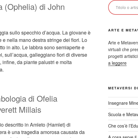
a (Ophelia) di John
ARTE E META
ggia sullo specchio d’acqua. La giovane è
 e nella mano destra stringe dei fiori. Lo
Arte e Metaver
tto in alto. Le labbra sono semiaperte e
virtuali che p
i, sull’acqua, galleggiano fiori di diverse
progetti artisti
 infine, da piante palustri e molta
a leggere
a.
METAVERSI D
mbologia di Ofelia
Insegnare Mine
erett Millais
Scuola e Meta
 descritto in Amleto (Hamlet) di
Che cos’è l’Edu
pera è una tragedia amorosa causata da
A cosa serve i