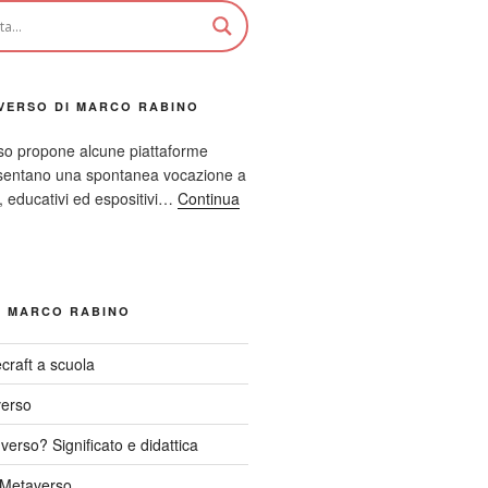
VERSO DI MARCO RABINO
so propone alcune piattaforme
resentano una spontanea vocazione a
ci, educativi ed espositivi…
Continua
I MARCO RABINO
craft a scuola
verso
verso? Significato e didattica
l Metaverso