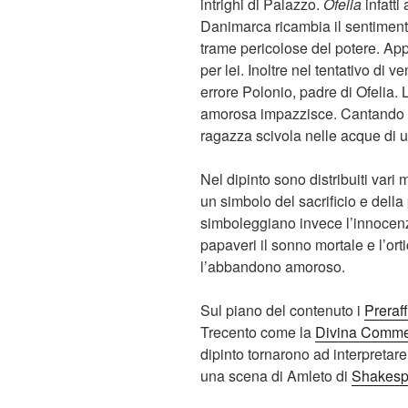
intrighi di Palazzo.
Ofelia
infatti
Danimarca ricambia il sentiment
trame pericolose del potere. Ap
per lei. Inoltre nel tentativo di 
errore Polonio, padre di Ofelia.
amorosa impazzisce. Cantando c
ragazza scivola nelle acque di 
Nel dipinto sono distribuiti vari 
un simbolo del sacrificio e della
simboleggiano invece l’innocenza
papaveri il sonno mortale e l’ortic
l’abbandono amoroso.
Sul piano del contenuto i
Preraff
Trecento come la
Divina Comm
dipinto tornarono ad interpretare 
una scena di Amleto di
Shakesp