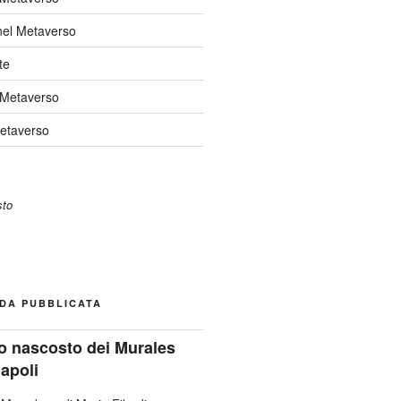
nel Metaverso
te
 Metaverso
Metaverso
DA PUBBLICATA
ato nascosto dei Murales
Napoli