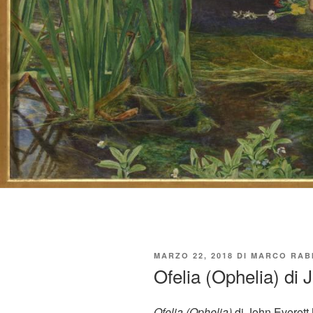
PUBBLICATO
MARZO 22, 2018
DI
MARCO RAB
IL
Ofelia (Ophelia) di 
Ofelia (Ophelia)
di John Everett 