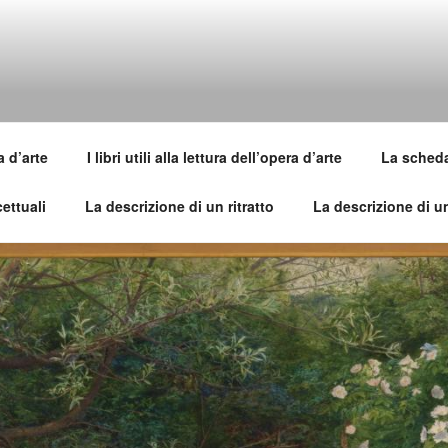
SI DELL'OPERA
pirle e imparare ad amarle
a d’arte
I libri utili alla lettura dell’opera d’arte
La scheda 
ettuali
La descrizione di un ritratto
La descrizione di 