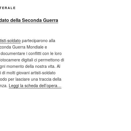
ATERALE
oldato della Seconda Guerra
tisti-soldato
parteciparono alla
econda Guerra Mondiale e
documentare i conflitti con le loro
fotocamere digitali ci permettono di
ni momento della nostra vita. Al
 di molti giovani artisti-soldato
odo per lasciare una traccia della
enza.
Leggi la scheda dell’opera…