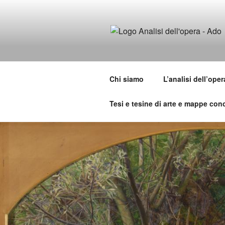
Salta
al
contenuto
ADO ANALI
Osservare le opere d'arte per ca
Chi siamo
L’analisi dell’oper
Tesi e tesine di arte e mappe conc