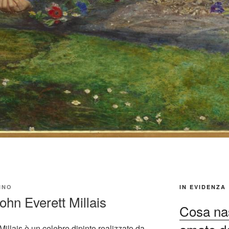
INO
IN EVIDENZA
John Everett Millais
Cosa nas
Millais è un celebre dipinto realizzato da