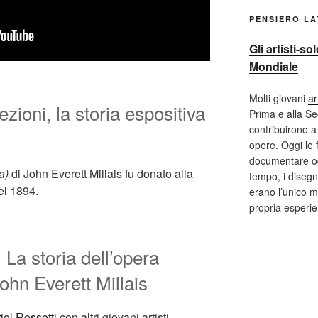
PENSIERO L
Gli artisti-s
Mondiale
Molti giovani
ar
ezioni, la storia espositiva
Prima e alla S
contribuirono a 
opere. Oggi le 
documentare og
a)
di John Everett Millais fu donato alla
tempo, i disegni
el 1894.
erano l’unico m
propria esperi
. La storia dell’opera
John Everett Millais
el Rossetti
con altri giovani artisti