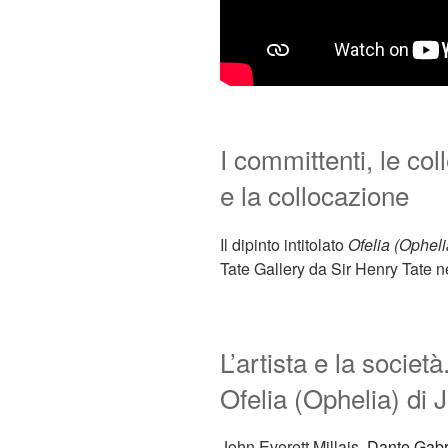
I committenti, le coll
e la collocazione
Il dipinto intitolato
Ofelia (Opheli
Tate Gallery da Sir Henry Tate n
L’artista e la società
Ofelia (Ophelia) di 
John Everett Millais,
Dante Gabri