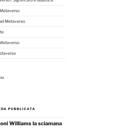
l Metaverso
nel Metaverso
te
 Metaverso
Metaverso
EDA PUBBLICATA
loni Williams la sciamana