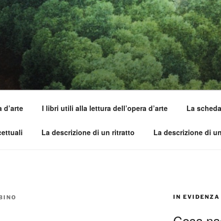
SI DELL'OPERA
capirle e imparare ad amarle
a d’arte
I libri utili alla lettura dell’opera d’arte
La scheda 
ettuali
La descrizione di un ritratto
La descrizione di u
IN EVIDENZA
BINO
Cosa nas