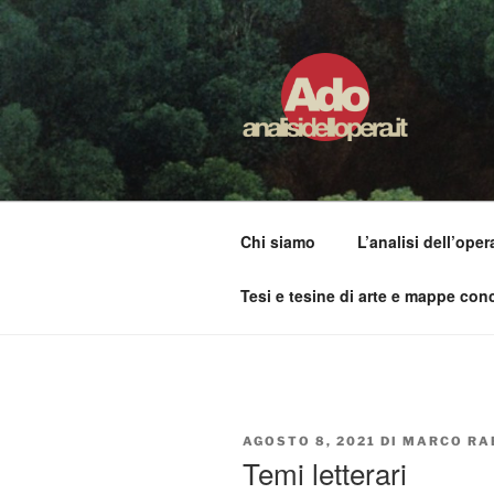
Salta
al
contenuto
ADO ANALI
Osservare le opere d'arte per 
Chi siamo
L’analisi dell’oper
Tesi e tesine di arte e mappe conc
PUBBLICATO
AGOSTO 8, 2021
DI
MARCO RA
IL
Temi letterari