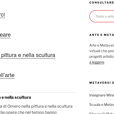
CONSULTARE
ci
peare
ARTE E MET
Arte e Metaver
virtuali che p
ittura e nella scultura
progetti artisti
a leggere
l’arte
METAVERSI 
Insegnare Mine
 e nella scultura
Scuola e Meta
 di Omero nella pittura e nella scultura
lie opere che nel tempo hanno
Che cos’è l’Edu