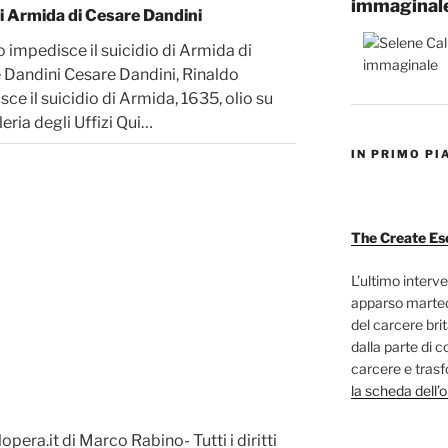
immaginal
di Armida di Cesare Dandini
 impedisce il suicidio di Armida di
 Dandini Cesare Dandini, Rinaldo
ce il suicidio di Armida, 1635, olio su
leria degli Uffizi Qui…
IN PRIMO PI
The Create Es
L’ultimo interve
apparso marted
del carcere bri
dalla parte di c
carcere e trasf
la scheda dell’
era.it di Marco Rabino- Tutti i diritti