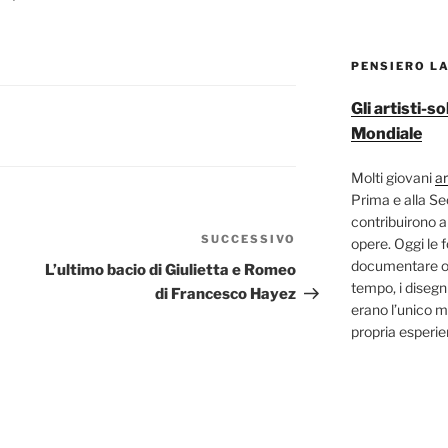
PENSIERO L
Gli artisti-
Mondiale
Molti giovani
ar
Prima e alla S
contribuirono a
SUCCESSIVO
Articolo
opere. Oggi le 
successivo
documentare og
L’ultimo bacio di Giulietta e Romeo
tempo, i disegni
di Francesco Hayez
erano l’unico m
propria esperi