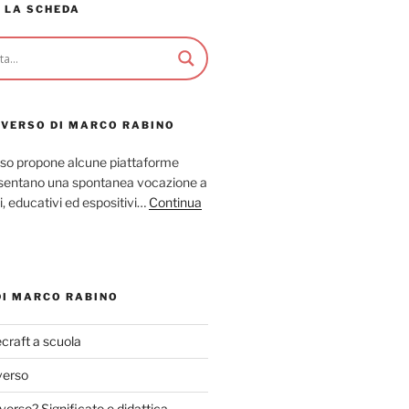
 LA SCHEDA
AVERSO DI MARCO RABINO
so propone alcune piattaforme
resentano una spontanea vocazione a
ci, educativi ed espositivi…
Continua
DI MARCO RABINO
craft a scuola
verso
verso? Significato e didattica