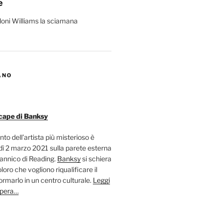
e
ANO
cape di Banksy
nto dell’artista più misterioso è
ì 2 marzo 2021 sulla parete esterna
tannico di Reading.
Banksy
si schiera
oloro che vogliono riqualificare il
ormarlo in un centro culturale.
Leggi
opera…