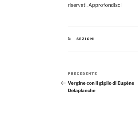
riservati.
Approfondisci
CATEGORIE
SEZIONI
Navigazione
Articolo
PRECEDENTE
articoli
precedente:
Vergine con il giglio di Eugène
Delaplanche