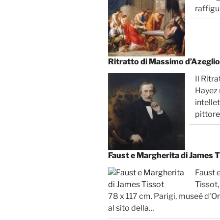
raffigu
Ritratto di Massimo d’Azegli
Il Rit
Hayez 
intelle
pittore
Faust e Margherita di James T
Faust 
Tissot,
78 x 117 cm. Parigi, museé d'Or
al sito della…