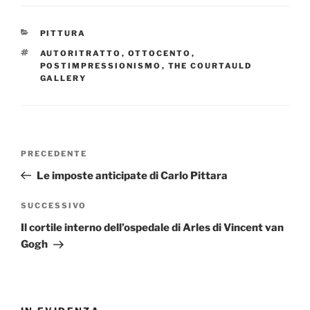
CATEGORIE
PITTURA
TAG
AUTORITRATTO
,
OTTOCENTO
,
POSTIMPRESSIONISMO
,
THE COURTAULD
GALLERY
Navigazione
Articolo
PRECEDENTE
articoli
precedente:
Le imposte anticipate di Carlo Pittara
Articolo
SUCCESSIVO
successivo
Il cortile interno dell’ospedale di Arles di Vincent van
Gogh