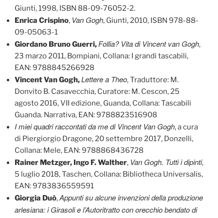
Giunti, 1998, ISBN 88-09-76052-2.
Van Gogh
Enrica Crispino
,
, Giunti, 2010, ISBN 978-88-
09-05063-1
Follia? Vita di Vincent van Gogh
Giordano Bruno Guerri,
,
23 marzo 2011, Bompiani, Collana: I grandi tascabili,
EAN: 9788845266928
Lettere a Theo
Vincent Van Gogh,
, Traduttore: M.
Donvito B. Casavecchia, Curatore: M. Cescon, 25
agosto 2016, VII edizione, Guanda, Collana: Tascabili
Guanda. Narrativa, EAN: 9788823516908
I miei quadri raccontati da me di Vincent Van Gogh
, a cura
di Piergiorgio Dragone, 20 settembre 2017, Donzelli,
Collana: Mele, EAN: 9788868436728
Van Gogh. Tutti i dipinti
Rainer Metzger, Ingo F. Walther
,
,
5 luglio 2018, Taschen, Collana: Bibliotheca Universalis,
EAN: 9783836559591
Appunti su alcune invenzioni della produzione
Giorgia Duò
,
arlesiana: i Girasoli e l’Autoritratto con orecchio bendato di