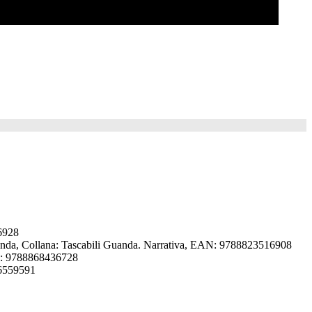
66928
uanda, Collana: Tascabili Guanda. Narrativa, EAN: 9788823516908
AN: 9788868436728
36559591