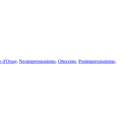
 d'Orsay
,
Neoimpressionismo
,
Ottocento
,
Postimpressionismo
,