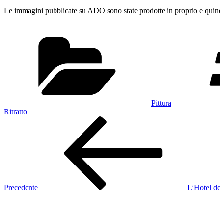
Le immagini pubblicate su ADO sono state prodotte in proprio e quindi
Categorie
Pittura
Ritratto
Navigazione
Articolo
precedente:
articoli
Precedente
L’Hotel de
Articolo
successivo