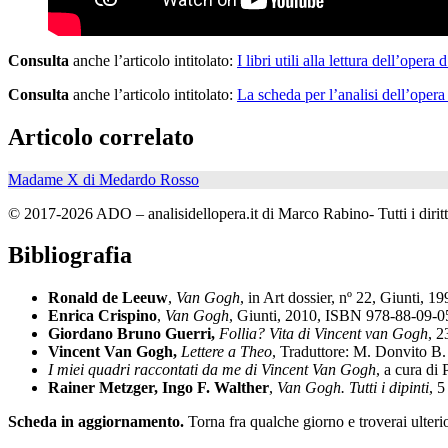
Consulta
anche l’articolo intitolato:
I libri utili alla lettura dell’opera d
Consulta
anche l’articolo intitolato:
La scheda per l’analisi dell’opera
Articolo correlato
Madame X di Medardo Rosso
© 2017-2026 ADO – analisidellopera.it di Marco Rabino- Tutti i diritti
Bibliografia
Ronald de Leeuw
,
Van Gogh
, in Art dossier, nº 22, Giunti,
Enrica Crispino
,
Van Gogh
, Giunti, 2010, ISBN 978-88-09-
Giordano Bruno Guerri,
Follia? Vita di Vincent van Gogh
, 
Vincent Van Gogh,
Lettere a Theo
, Traduttore: M. Donvito B
I miei quadri raccontati da me di Vincent Van Gogh
, a cura d
Rainer Metzger, Ingo F. Walther
,
Van Gogh. Tutti i dipinti
, 
Scheda in aggiornamento.
Torna fra qualche giorno e troverai ulteri