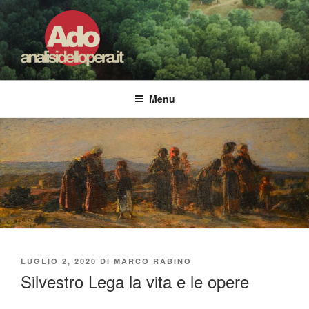
Salta
al
contenuto
ADO ANALISI DELL'OPERA
Osservare le opere d'arte per capirle e imparare ad amarle
Menu
PUBBLICATO
LUGLIO 2, 2020
DI
MARCO RABINO
IL
Silvestro Lega la vita e le opere