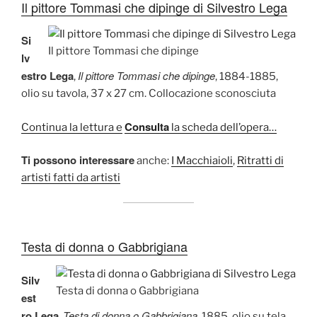
Il pittore Tommasi che dipinge di Silvestro Lega
Si
Il pittore Tommasi che dipinge
lv
estro Lega
Il pittore Tommasi che dipinge
,
, 1884-1885,
olio su tavola, 37 x 27 cm. Collocazione sconosciuta
Consulta
Continua la lettura e
la scheda dell’opera…
Ti possono interessare
anche:
I Macchiaioli
,
Ritratti di
artisti fatti da artisti
Testa di donna o Gabbrigiana
Silv
Testa di donna o Gabbrigiana
est
ro Lega
Testa di donna o Gabbrigiana
,
, 1885, olio su tela,