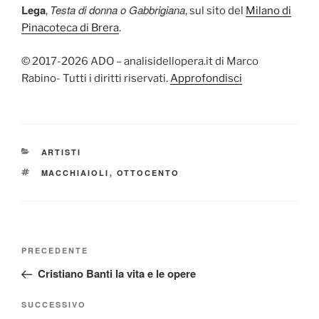
Lega
Testa di donna o Gabbrigiana
,
, sul sito del
Milano di
Pinacoteca di Brera
.
© 2017-2026 ADO – analisidellopera.it di Marco
Rabino- Tutti i diritti riservati.
Approfondisci
CATEGORIE
ARTISTI
TAG
MACCHIAIOLI
,
OTTOCENTO
Navigazione
Articolo
PRECEDENTE
articoli
precedente:
Cristiano Banti la vita e le opere
Articolo
SUCCESSIVO