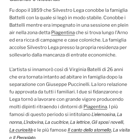
Fu dopo il 1859 che Silvestro Lega conobbe la famiglia
Battelli con la quale si legò in modo stabile. Conobbe i
Battelli mentre era impegnato in una sessione en plein
air nella zona detta
Piagentina
che si trova lungo l’Arno
ed era ricca di campagne e case coloniche. La famiglia
accolse Silvestro Lega presso la propria residenza per
sollevarlo dalla mancanza di entrate economiche.
L’artista si innamorò così di Virginia Batelli di 26 anni
che era tornata intanto ad abitare in famiglia dopo la
separazione con Giuseppe Puccinelli. La loro relazione
fu approvata da tutti i familiari. I due si fidanzarono e
Lega tornò a lavorare con grande vigore producendo
molti dipinti ritraendo i dintorni di
Piagentina
. I più
L’elemosina
La
famosi di questo periodo si intitolano
,
nonna
L’indovina
La cucitrice
La lettrice
Gli sposi novelli
,
,
,
,
,
La curiosità
Il canto dello stornello
La visita
e le più famose
,
Il Pergolato
e
.