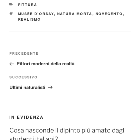
CATEGORIE
PITTURA
TAG
MUSÉE D'ORSAY
,
NATURA MORTA
,
NOVECENTO
,
REALISMO
Navigazione
Articolo
PRECEDENTE
articoli
precedente:
Pittori moderni della realtà
Articolo
SUCCESSIVO
successivo
Ultimi naturalisti
IN EVIDENZA
Cosa nasconde il dipinto più amato dagli
studenti italiani?