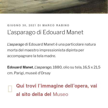
PUBBLICATO
GIUGNO 30, 2021
DI
MARCO RABINO
IL
L’asparago di Edouard Manet
L’asparago
di Edouard Manet è una particolare natura
morta del maestro impressionista dipinta per
accompagnare la tela madre.
Edouard Manet
L’asparago
,
, 1880, olio su tela, 16,5 x 21,5
cm. Parigi, museé d’Orsay
Qui trovi l’immagine dell’opera, vai
al sito della del
Museo