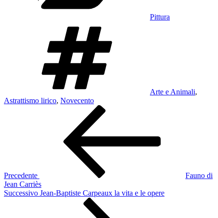
Pittura
Tag
Arte e Animali
,
Astrattismo lirico
,
Novecento
Navigazione
Articolo
precedente:
articoli
Precedente
Fauno di
Jean Carriès
Articolo
Successivo
Jean-Baptiste Carpeaux la vita e le opere
successivo