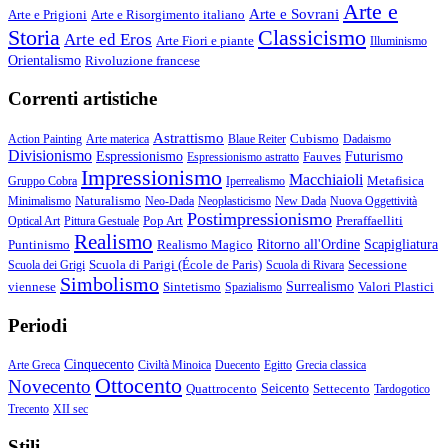
Arte e
Arte e Sovrani
Arte e Prigioni
Arte e Risorgimento italiano
Storia
Classicismo
Arte ed Eros
Arte Fiori e piante
Illuminismo
Orientalismo
Rivoluzione francese
Correnti artistiche
Astrattismo
Cubismo
Action Painting
Arte materica
Blaue Reiter
Dadaismo
Divisionismo
Espressionismo
Fauves
Futurismo
Espressionismo astratto
Impressionismo
Macchiaioli
Metafisica
Gruppo Cobra
Iperrealismo
Naturalismo
Minimalismo
Neo-Dada
Neoplasticismo
New Dada
Nuova Oggettività
Postimpressionismo
Pop Art
Preraffaelliti
Optical Art
Pittura Gestuale
Realismo
Puntinismo
Realismo Magico
Ritorno all'Ordine
Scapigliatura
Scuola di Parigi (École de Paris)
Secessione
Scuola dei Grigi
Scuola di Rivara
Simbolismo
viennese
Sintetismo
Surrealismo
Valori Plastici
Spazialismo
Periodi
Cinquecento
Arte Greca
Civiltà Minoica
Duecento
Egitto
Grecia classica
Ottocento
Novecento
Quattrocento
Seicento
Settecento
Tardogotico
Trecento
XII sec
Stili