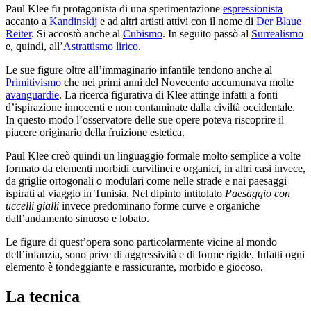
Paul Klee fu protagonista di una sperimentazione
espressionista
accanto a
Kandinskij
e ad altri artisti attivi con il nome di
Der Blaue
Reiter
. Si accostò anche al
Cubismo
. In seguito passò al
Surrealismo
e, quindi, all’
Astrattismo lirico
.
Le sue figure oltre all’immaginario infantile tendono anche al
Primitivismo
che nei primi anni del Novecento accumunava molte
avanguardie
. La ricerca figurativa di Klee attinge infatti a fonti
d’ispirazione innocenti e non contaminate dalla civiltà occidentale.
In questo modo l’osservatore delle sue opere poteva riscoprire il
piacere originario della fruizione estetica.
Paul Klee creò quindi un linguaggio formale molto semplice a volte
formato da elementi morbidi curvilinei e organici, in altri casi invece,
da griglie ortogonali o modulari come nelle strade e nai paesaggi
ispirati al viaggio in Tunisia. Nel dipinto intitolato
Paesaggio con
uccelli gialli
invece predominano forme curve e organiche
dall’andamento sinuoso e lobato.
Le figure di quest’opera sono particolarmente vicine al mondo
dell’infanzia, sono prive di aggressività e di forme rigide. Infatti ogni
elemento è tondeggiante e rassicurante, morbido e giocoso.
La tecnica