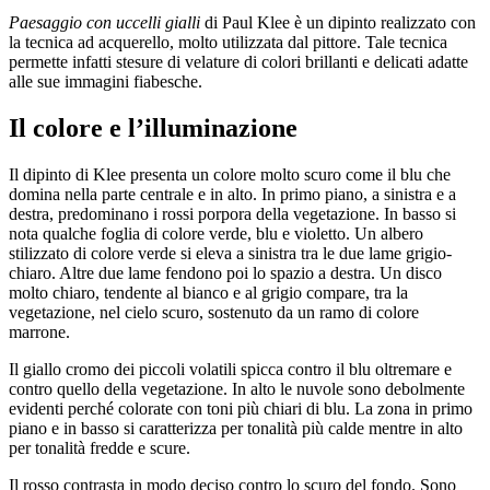
Paesaggio con uccelli gialli
di Paul Klee è un dipinto realizzato con
la tecnica ad acquerello, molto utilizzata dal pittore. Tale tecnica
permette infatti stesure di velature di colori brillanti e delicati adatte
alle sue immagini fiabesche.
Il colore e l’illuminazione
Il dipinto di Klee presenta un colore molto scuro come il blu che
domina nella parte centrale e in alto. In primo piano, a sinistra e a
destra, predominano i rossi porpora della vegetazione. In basso si
nota qualche foglia di colore verde, blu e violetto. Un albero
stilizzato di colore verde si eleva a sinistra tra le due lame grigio-
chiaro. Altre due lame fendono poi lo spazio a destra. Un disco
molto chiaro, tendente al bianco e al grigio compare, tra la
vegetazione, nel cielo scuro, sostenuto da un ramo di colore
marrone.
Il giallo cromo dei piccoli volatili spicca contro il blu oltremare e
contro quello della vegetazione. In alto le nuvole sono debolmente
evidenti perché colorate con toni più chiari di blu. La zona in primo
piano e in basso si caratterizza per tonalità più calde mentre in alto
per tonalità fredde e scure.
Il rosso contrasta in modo deciso contro lo scuro del fondo. Sono