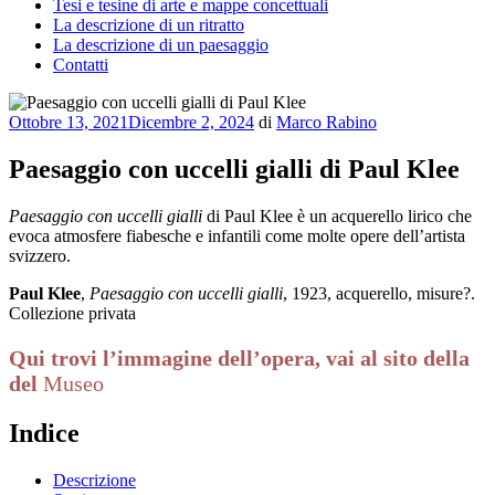
Tesi e tesine di arte e mappe concettuali
La descrizione di un ritratto
La descrizione di un paesaggio
Contatti
Pubblicato
Ottobre 13, 2021
Dicembre 2, 2024
di
Marco Rabino
il
Paesaggio con uccelli gialli di Paul Klee
Paesaggio con uccelli gialli
di Paul Klee è un acquerello lirico che
evoca atmosfere fiabesche e infantili come molte opere dell’artista
svizzero.
Paul Klee
,
Paesaggio con uccelli gialli
, 1923, acquerello, misure?.
Collezione privata
Qui trovi l’immagine dell’opera, vai al sito della
del
Museo
Indice
Descrizione