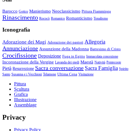
Barocco
Manierismo
Neoclassicismo
Pittura Fiamminga
Gotico
Rinascimento
Romanticismo
Rococò
Romanico
Tonalismo
Iconografia
Allegoria
Adorazione dei Magi
Adorazione dei pastori
Annunciazione
Assunzione della Madonna
Battesimo di Cristo
Crocifissione
Deposizione
Fuga in Egitto
Immacolata concezione
Incoronazione della Vergine
Maestà
Lavanda dei piedi
Natività
Pentecoste
Sacra conversazione
Sacra Famiglia
Pietà
Resurrezione
Spirito
Ultima Cena
Santo
Susanna e i Vecchioni
Telamone
Visitazione
Pittura
Scultura
Grafica
Illustrazione
Assemblage
Privacy
Privacy Policy