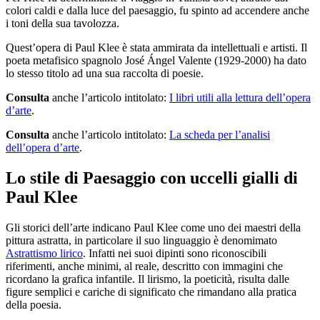
colori caldi e dalla luce del paesaggio, fu spinto ad accendere anche
i toni della sua tavolozza.
Quest’opera di Paul Klee è stata ammirata da intellettuali e artisti. Il
poeta metafisico spagnolo José Ángel Valente (1929-2000) ha dato
lo stesso titolo ad una sua raccolta di poesie.
Consulta
anche l’articolo intitolato:
I libri utili alla lettura dell’opera
d’arte
.
Consulta
anche l’articolo intitolato:
La scheda per l’analisi
dell’opera d’arte
.
Lo stile di Paesaggio con uccelli gialli di
Paul Klee
Gli storici dell’arte indicano Paul Klee come uno dei maestri della
pittura astratta, in particolare il suo linguaggio è denomimato
Astrattismo lirico
. Infatti nei suoi dipinti sono riconoscibili
riferimenti, anche minimi, al reale, descritto con immagini che
ricordano la grafica infantile. Il lirismo, la poeticità, risulta dalle
figure semplici e cariche di significato che rimandano alla pratica
della poesia.