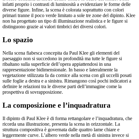
infatti proprio i contrasti di luminosità a evidenziare le forme delle
diverse figure. Infine, la scena è colorata soprattutto con colori
primari tranne il poco verde limitato a sole tre zone del dipinto. Klee
non ha progettato un tipo di illuminazione realistica e le figure si
distinguono grazie ai valori timbrici dei diversi colori.
Lo spazio
Nella scena fiabesca concepita da Paul Klee gli elementi del
paesaggio non si succedono in profondità ma tutte le figure si
ribaltano sulla superficie dell’opera appiattendosi in una
rappresentazione bidimensionale. In basso e lateralmente la
vegetazione stilizzata fa da cornice alla scena con gli uccelli posati
sulle foglie a destra e a sinistra. Rimangono così pochi indicatori a
definire le relazioni tra le diverse parti dell’immagine come la
prospettiva di sovrapposizione.
La composizione e l’inquadratura
Il dipinto di Paul Klee è di forma rettangolare e l’inquadratura, che
ricorda una illustrazione, presenta la scena in orizzontale. La
struttura compositiva è governata dalle quattro lame chiare e
leggermente curve. L’albero verde nella metà di sinistra invece si