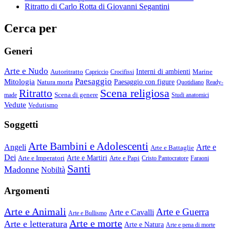
Ritratto di Carlo Rotta di Giovanni Segantini
Cerca per
Generi
Arte e Nudo
Autoritratto
Interni di ambienti
Marine
Capriccio
Crocifissi
Paesaggio
Mitologia
Natura morta
Paesaggio con figure
Quotidiano
Ready-
Scena religiosa
Ritratto
Scena di genere
made
Studi anatomici
Vedute
Vedutismo
Soggetti
Arte Bambini e Adolescenti
Angeli
Arte e
Arte e Battaglie
Dei
Arte e Imperatori
Arte e Martiri
Arte e Papi
Cristo Pantocratore
Faraoni
Santi
Madonne
Nobiltà
Argomenti
Arte e Animali
Arte e Guerra
Arte e Cavalli
Arte e Bullismo
Arte e morte
Arte e letteratura
Arte e Natura
Arte e pena di morte