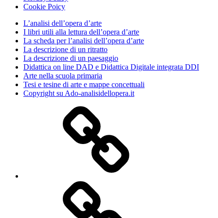
Cookie Poicy
L’analisi dell’opera d’arte
I libri utili alla lettura dell’opera d’arte
La scheda per l’analisi dell’opera d’arte
La descrizione di un ritratto
La descrizione di un paesaggio
Didattica on line DAD e Didattica Digitale integrata DDI
Arte nella scuola primaria
Tesi e tesine di arte e mappe concettuali
Copyright su Ado-analisidellopera.it
Privacy
Policy
Cookie
Poicy