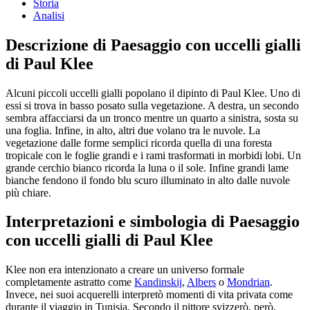
Storia
Analisi
Descrizione di Paesaggio con uccelli gialli
di Paul Klee
Alcuni piccoli uccelli gialli popolano il dipinto di Paul Klee. Uno di
essi si trova in basso posato sulla vegetazione. A destra, un secondo
sembra affacciarsi da un tronco mentre un quarto a sinistra, sosta su
una foglia. Infine, in alto, altri due volano tra le nuvole. La
vegetazione dalle forme semplici ricorda quella di una foresta
tropicale con le foglie grandi e i rami trasformati in morbidi lobi. Un
grande cerchio bianco ricorda la luna o il sole. Infine grandi lame
bianche fendono il fondo blu scuro illuminato in alto dalle nuvole
più chiare.
Interpretazioni e simbologia di Paesaggio
con uccelli gialli di Paul Klee
Klee non era intenzionato a creare un universo formale
completamente astratto come
Kandinskij
,
Albers
o
Mondrian
.
Invece, nei suoi acquerelli interpretò momenti di vita privata come
durante il viaggio in Tunisia. Secondo il pittore svizzerò, però,