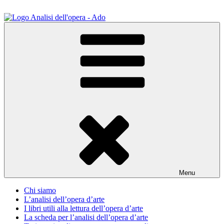
Salta
al
contenuto
ADO Analisi dell'opera
Osservare le opere d'arte per capirle e imparare ad amarle
Menu
Chi siamo
L’analisi dell’opera d’arte
I libri utili alla lettura dell’opera d’arte
La scheda per l’analisi dell’opera d’arte