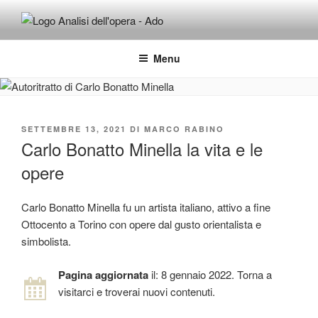
Salta
al
ADO ANALISI DELL'OPERA
Osservare le opere d'arte per capirle e imparare ad amarle
contenuto
Menu
PUBBLICATO
SETTEMBRE 13, 2021
DI
MARCO RABINO
IL
Carlo Bonatto Minella la vita e le
opere
Carlo Bonatto Minella fu un artista italiano, attivo a fine
Ottocento a Torino con opere dal gusto orientalista e
simbolista.
Pagina aggiornata
il: 8 gennaio 2022. Torna a
visitarci e troverai nuovi contenuti.