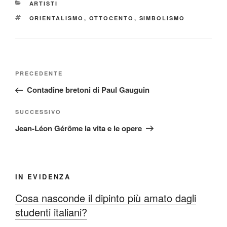
CATEGORIE
ARTISTI
TAG
ORIENTALISMO
,
OTTOCENTO
,
SIMBOLISMO
Navigazione
Articolo
PRECEDENTE
articoli
precedente:
Contadine bretoni di Paul Gauguin
Articolo
SUCCESSIVO
successivo
Jean-Léon Gérôme la vita e le opere
IN EVIDENZA
Cosa nasconde il dipinto più amato dagli
studenti italiani?