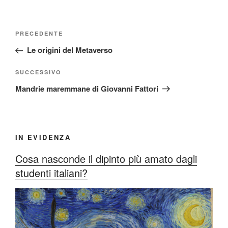
Navigazione
Articolo
PRECEDENTE
articoli
precedente:
Le origini del Metaverso
Articolo
SUCCESSIVO
successivo
Mandrie maremmane di Giovanni Fattori
IN EVIDENZA
Cosa nasconde il dipinto più amato dagli
studenti italiani?