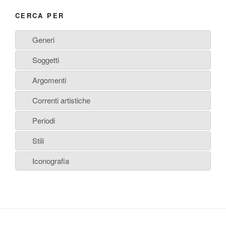
CERCA PER
Generi
Soggetti
Argomenti
Correnti artistiche
Periodi
Stili
Iconografia