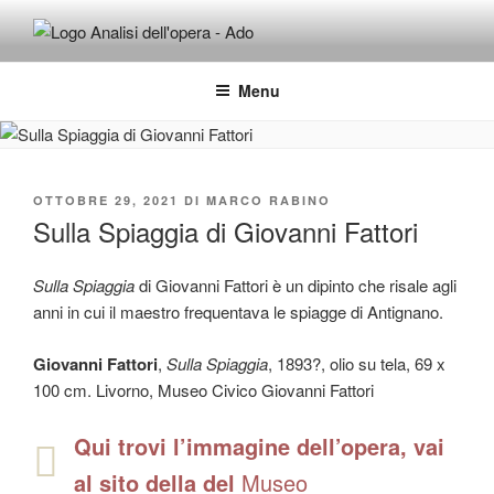
Salta
al
ADO ANALISI DELL'OPERA
Osservare le opere d'arte per capirle e imparare ad amarle
contenuto
Menu
PUBBLICATO
OTTOBRE 29, 2021
DI
MARCO RABINO
IL
Sulla Spiaggia di Giovanni Fattori
Sulla Spiaggia
di Giovanni Fattori è un dipinto che risale agli
anni in cui il maestro frequentava le spiagge di Antignano.
Giovanni Fattori
,
Sulla Spiaggia
, 1893?, olio su tela, 69 x
100 cm. Livorno, Museo Civico Giovanni Fattori
Qui trovi l’immagine dell’opera, vai
al sito della del
Museo