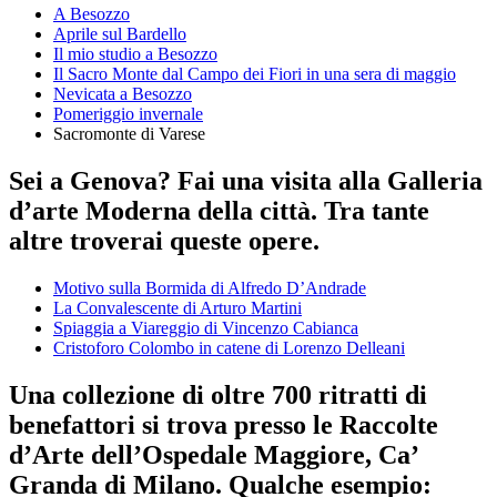
A Besozzo
Aprile sul Bardello
Il mio studio a Besozzo
Il Sacro Monte dal Campo dei Fiori in una sera di maggio
Nevicata a Besozzo
Pomeriggio invernale
Sacromonte di Varese
Sei a Genova? Fai una visita alla Galleria
d’arte Moderna della città. Tra tante
altre troverai queste opere.
Motivo sulla Bormida di Alfredo D’Andrade
La Convalescente di Arturo Martini
Spiaggia a Viareggio di Vincenzo Cabianca
Cristoforo Colombo in catene di Lorenzo Delleani
Una collezione di oltre 700 ritratti di
benefattori si trova presso le Raccolte
d’Arte dell’Ospedale Maggiore, Ca’
Granda di Milano. Qualche esempio: