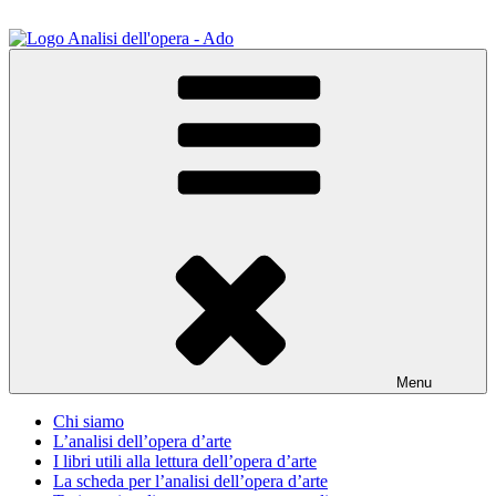
Salta
al
contenuto
ADO Analisi dell'opera
Osservare le opere d'arte per capirle e imparare ad amarle
Menu
Chi siamo
L’analisi dell’opera d’arte
I libri utili alla lettura dell’opera d’arte
La scheda per l’analisi dell’opera d’arte