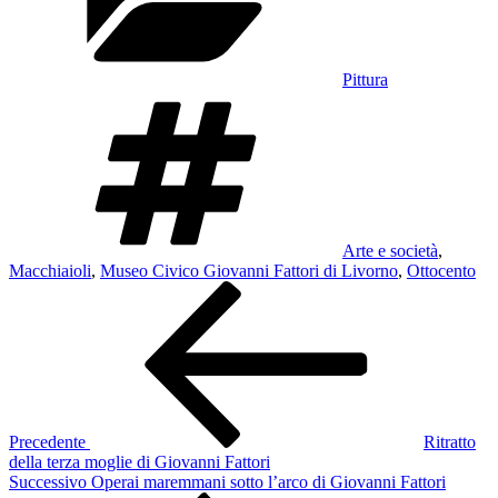
Pittura
Tag
Arte e società
,
Macchiaioli
,
Museo Civico Giovanni Fattori di Livorno
,
Ottocento
Navigazione
Articolo
precedente:
articoli
Precedente
Ritratto
della terza moglie di Giovanni Fattori
Articolo
Successivo
Operai maremmani sotto l’arco di Giovanni Fattori