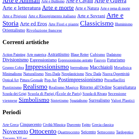
Arte e Animali
Arte e Guerra
Arte e Cavalli
Arte e Bullismo
Arte e morte
Arte e letteratura
Arte e Natura
Arte e pena di morte
Arte e
Arte e Sovrani
Arte e Prigioni
Arte e Risorgimento italiano
Storia
Classicismo
Arte ed Eros
Arte Fiori e piante
Illuminismo
Orientalismo
Rivoluzione francese
Correnti artistiche
Astrattismo
Cubismo
Action Painting
Arte materica
Blaue Reiter
Dadaismo
Divisionismo
Espressionismo
Fauves
Futurismo
Espressionismo astratto
Impressionismo
Macchiaioli
Metafisica
Gruppo Cobra
Iperrealismo
Naturalismo
Minimalismo
Neo-Dada
Neoplasticismo
New Dada
Nuova Oggettività
Postimpressionismo
Pop Art
Preraffaelliti
Optical Art
Pittura Gestuale
Realismo
Puntinismo
Realismo Magico
Ritorno all'Ordine
Scapigliatura
Scuola di Parigi (École de Paris)
Secessione
Scuola dei Grigi
Scuola di Rivara
Simbolismo
viennese
Sintetismo
Surrealismo
Valori Plastici
Spazialismo
Periodi
Cinquecento
Arte Greca
Civiltà Minoica
Duecento
Egitto
Grecia classica
Ottocento
Novecento
Quattrocento
Seicento
Settecento
Tardogotico
Trecento
XII sec