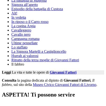
La battaglia di Magenta
Signora all’aperto
Episodio della battaglia di Custoza
Alt!
In vedetta
In riposo o il Carro rosso
La cugina Argia
Cavalleggero
Cavallo nero
Campagna romana
Ultime pennellate
Lo staffato
La Signora Martelli a Castiglioncello
Hurrah ai valorosi
Ritratto della terza moglie di Giovanni Fattori
Il fabbro
Leggi
La vita e tutte le opere di
Giovanni Fattori
Consulta
la pagina dedicata al dipinto di
Giovanni Fattori
,
Il
fabbro
, sul sito della
Museo Civico Giovanni Fattori di Livorno
.
ASPETTA! Ti possono servire