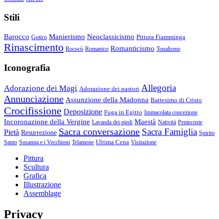
Stili
Barocco
Manierismo
Neoclassicismo
Pittura Fiamminga
Gotico
Rinascimento
Romanticismo
Rococò
Romanico
Tonalismo
Iconografia
Allegoria
Adorazione dei Magi
Adorazione dei pastori
Annunciazione
Assunzione della Madonna
Battesimo di Cristo
Crocifissione
Deposizione
Fuga in Egitto
Immacolata concezione
Incoronazione della Vergine
Maestà
Lavanda dei piedi
Natività
Pentecoste
Sacra conversazione
Sacra Famiglia
Pietà
Resurrezione
Spirito
Ultima Cena
Santo
Susanna e i Vecchioni
Telamone
Visitazione
Pittura
Scultura
Grafica
Illustrazione
Assemblage
Privacy