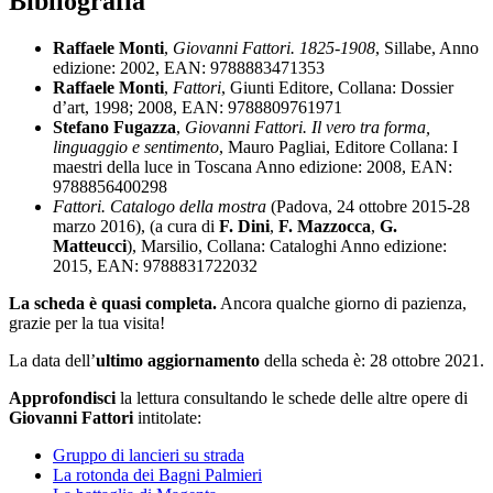
Bibliografia
Raffaele Monti
,
Giovanni Fattori. 1825-1908
, Sillabe, Anno
edizione: 2002, EAN: 9788883471353
Raffaele Monti
,
Fattori
, Giunti Editore, Collana: Dossier
d’art, 1998; 2008, EAN: 9788809761971
Stefano Fugazza
,
Giovanni Fattori. Il vero tra forma,
linguaggio e sentimento
, Mauro Pagliai, Editore Collana: I
maestri della luce in Toscana Anno edizione: 2008, EAN:
9788856400298
Fattori. Catalogo della mostra
(Padova, 24 ottobre 2015-28
marzo 2016), (a cura di
F. Dini
,
F. Mazzocca
,
G.
Matteucci
), Marsilio, Collana: Cataloghi Anno edizione:
2015, EAN: 9788831722032
La scheda è quasi completa.
Ancora qualche giorno di pazienza,
grazie per la tua visita!
La data dell’
ultimo aggiornamento
della scheda è: 28 ottobre 2021.
Approfondisci
la lettura consultando le schede delle altre opere di
Giovanni Fattori
intitolate:
Gruppo di lancieri su strada
La rotonda dei Bagni Palmieri