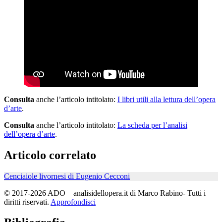
Consulta
anche l’articolo intitolato:
I libri utili alla lettura dell’opera
d’arte
.
Consulta
anche l’articolo intitolato:
La scheda per l’analisi
dell’opera d’arte
.
Articolo correlato
Cenciaiole livornesi di Eugenio Cecconi
© 2017-2026 ADO – analisidellopera.it di Marco Rabino- Tutti i
diritti riservati.
Approfondisci