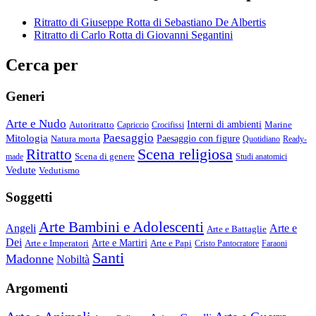
Ritratto di Giuseppe Rotta di Sebastiano De Albertis
Ritratto di Carlo Rotta di Giovanni Segantini
Cerca per
Generi
Arte e Nudo
Autoritratto
Interni di ambienti
Marine
Capriccio
Crocifissi
Paesaggio
Mitologia
Natura morta
Paesaggio con figure
Quotidiano
Ready-
Scena religiosa
Ritratto
Scena di genere
made
Studi anatomici
Vedute
Vedutismo
Soggetti
Arte Bambini e Adolescenti
Angeli
Arte e
Arte e Battaglie
Dei
Arte e Imperatori
Arte e Martiri
Arte e Papi
Cristo Pantocratore
Faraoni
Santi
Madonne
Nobiltà
Argomenti