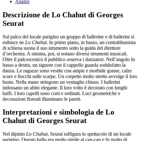
Analisi
Descrizione de Lo Chahut di Georges
Seurat
Sul palco del locale parigino un gruppo di ballerine e di ballerini si
esibisce ne
Lo Chahut
. In primo piano, in basso, un contrabbassista
di schiena suona il suo strumento sotto la guida del direttore
d’orchestra. A sinistra, poi, si notano diversi strumenti musicali.
Oltre il palcoscenico il pubblico osserva i danzatori. Nell’angolo In
basso a destra, un signore con il cappello guarda soddisfatto la
danza. Le ragazze sono vestite con ampie e morbide gonne, calze
scure e fiocchi sulle scarpe. Un corpetto molto stretto avvolge il loro
busto. Nella mano stringono un ventaglio chiuso. I ballerini
indossano un abito elegante. Il loro volto è decorato con lunghi
baffi. I loro capelli sono corti e ordinati. Luci geometriche e
decorazioni floreali illuminano le pareti.
Interpretazioni e simbologia de Lo
Chahut di Georges Seurat
Nel dipinto
Lo Chahut
, Seurat raffigura lo spettacolo di un locale
parigino. Questo ballo era molto simile al can-can e fu molto di