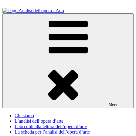
Salta
al
contenuto
ADO Analisi dell'opera
Osservare le opere d'arte per capirle e imparare ad amarle
Menu
Chi siamo
L’analisi dell’opera d’arte
I libri utili alla lettura dell’opera d’arte
La scheda per l’analisi dell’opera d’arte