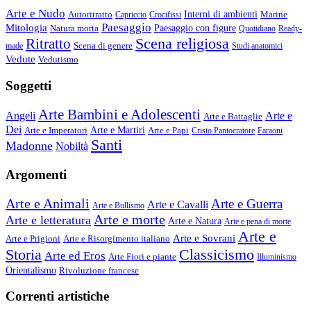
Arte e Nudo
Autoritratto
Interni di ambienti
Marine
Capriccio
Crocifissi
Paesaggio
Mitologia
Natura morta
Paesaggio con figure
Quotidiano
Ready-
Scena religiosa
Ritratto
Scena di genere
made
Studi anatomici
Vedute
Vedutismo
Soggetti
Arte Bambini e Adolescenti
Angeli
Arte e
Arte e Battaglie
Dei
Arte e Imperatori
Arte e Martiri
Arte e Papi
Cristo Pantocratore
Faraoni
Santi
Madonne
Nobiltà
Argomenti
Arte e Animali
Arte e Guerra
Arte e Cavalli
Arte e Bullismo
Arte e morte
Arte e letteratura
Arte e Natura
Arte e pena di morte
Arte e
Arte e Sovrani
Arte e Prigioni
Arte e Risorgimento italiano
Storia
Classicismo
Arte ed Eros
Arte Fiori e piante
Illuminismo
Orientalismo
Rivoluzione francese
Correnti artistiche