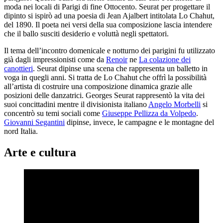
moda nei locali di Parigi di fine Ottocento. Seurat per progettare il
dipinto si ispirò ad una poesia di Jean Ajalbert intitolata Lo Chahut,
del 1890. Il poeta nei versi della sua composizione lascia intendere
che il ballo susciti desiderio e voluttà negli spettatori.
Il tema dell’incontro domenicale e notturno dei parigini fu utilizzato
già dagli impressionisti come da
Renoir
ne
La colazione dei
canottieri
. Seurat dipinse una scena che rappresenta un balletto in
voga in quegli anni. Si tratta de Lo Chahut che offrì la possibilità
all’artista di costruire una composizione dinamica grazie alle
posizioni delle danzatrici. Georges Seurat rappresentò la vita dei
suoi concittadini mentre il divisionista italiano
Angelo Morbelli
si
concentrò su temi sociali come
Giuseppe Pellizza da Volpedo
.
Giovanni Segantini
dipinse, invece, le campagne e le montagne del
nord Italia.
Arte e cultura