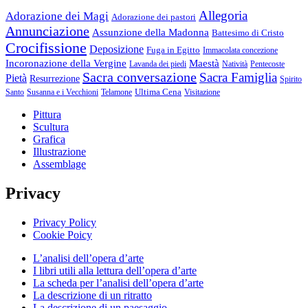
Allegoria
Adorazione dei Magi
Adorazione dei pastori
Annunciazione
Assunzione della Madonna
Battesimo di Cristo
Crocifissione
Deposizione
Fuga in Egitto
Immacolata concezione
Incoronazione della Vergine
Maestà
Lavanda dei piedi
Natività
Pentecoste
Sacra conversazione
Sacra Famiglia
Pietà
Resurrezione
Spirito
Ultima Cena
Santo
Susanna e i Vecchioni
Telamone
Visitazione
Pittura
Scultura
Grafica
Illustrazione
Assemblage
Privacy
Privacy Policy
Cookie Poicy
L’analisi dell’opera d’arte
I libri utili alla lettura dell’opera d’arte
La scheda per l’analisi dell’opera d’arte
La descrizione di un ritratto
La descrizione di un paesaggio