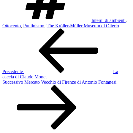
Interni di ambienti
,
Ottocento
,
Puntinismo
,
The Kröller-Müller Museum di Otterlo
Navigazione
Articolo
precedente:
articoli
Precedente
La
caccia di Claude Monet
Articolo
Successivo
Mercato Vecchio di Firenze di Antonio Fontanesi
successivo