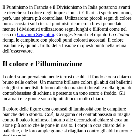
Il Puntinismo in Francia e il Divisionismo in Italia portarono avanti
le ricerche sul colore degli impressionisti. Gli artisti sperimentarono,
però, una pittura più controllata. Utilizzarono piccoli segni di colore
puro accostati sulla tela. I puntinisti ricorsero a brevi pennellate
mentre i divisionisti utilizzarono segni lunghi e filiformi come nel
caso di
Giovanni Segantini
. Georges Seurat nel dipinto
Lo Chahut
riempì le campiture con piccoli punti colorati accostati. Il colore
risultante è, quindi, frutto della fusione di questi punti nella retina
dell’osservatore.
Il colore e l’illuminazione
I colori sono prevalentemente terrosi e caldi. Il fondo è ocra chiaro e
bruno nelle ombre. Un marrone brillante colora gli abiti dei ballerini
e degli strumentisti. Intorno alle decorazioni floreali e nella figura del
contrabbassista di schiena è presente un tono scuro e freddo. Gli
incarnati e le gonne sono dipinti di ocra molto chiaro.
Il colore delle figure crea contrasti di luminosità con le campiture
bianche dello sfondo. Così, la sagoma del contrabbassista si ritaglia
contro il palco luminoso. Intorno alle decorazioni chiare si crea un
alone più scuro che le pone in risalto. I corpi in ocra chiaro delle
ballerine, e le loro ampie gonne si ritagliano contro gli abiti marrone