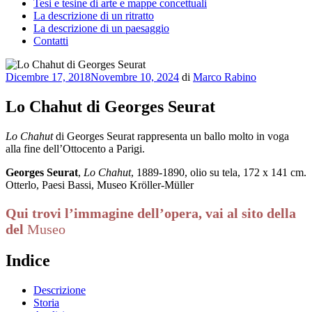
Tesi e tesine di arte e mappe concettuali
La descrizione di un ritratto
La descrizione di un paesaggio
Contatti
Pubblicato
Dicembre 17, 2018
Novembre 10, 2024
di
Marco Rabino
il
Lo Chahut di Georges Seurat
Lo Chahut
di Georges Seurat rappresenta un ballo molto in voga
alla fine dell’Ottocento a Parigi.
Georges Seurat
,
Lo Chahut
, 1889-1890, olio su tela, 172 x 141 cm.
Otterlo, Paesi Bassi, Museo Kröller-Müller
Qui trovi l’immagine dell’opera, vai al sito della
del
Museo
Indice
Descrizione
Storia