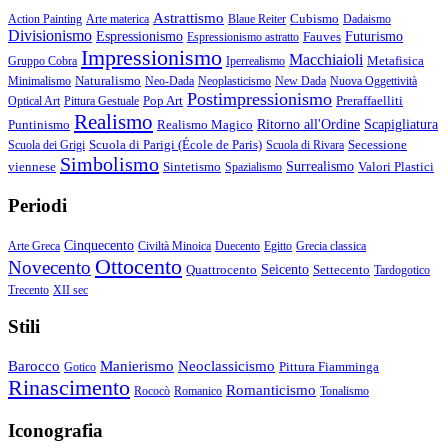
Astrattismo
Cubismo
Action Painting
Arte materica
Blaue Reiter
Dadaismo
Divisionismo
Espressionismo
Fauves
Futurismo
Espressionismo astratto
Impressionismo
Macchiaioli
Metafisica
Gruppo Cobra
Iperrealismo
Naturalismo
Minimalismo
Neo-Dada
Neoplasticismo
New Dada
Nuova Oggettività
Postimpressionismo
Pop Art
Preraffaelliti
Optical Art
Pittura Gestuale
Realismo
Puntinismo
Realismo Magico
Ritorno all'Ordine
Scapigliatura
Scuola di Parigi (École de Paris)
Secessione
Scuola dei Grigi
Scuola di Rivara
Simbolismo
viennese
Sintetismo
Surrealismo
Valori Plastici
Spazialismo
Periodi
Cinquecento
Arte Greca
Civiltà Minoica
Duecento
Egitto
Grecia classica
Ottocento
Novecento
Quattrocento
Seicento
Settecento
Tardogotico
Trecento
XII sec
Stili
Barocco
Manierismo
Neoclassicismo
Pittura Fiamminga
Gotico
Rinascimento
Romanticismo
Rococò
Romanico
Tonalismo
Iconografia