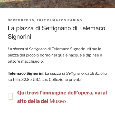
PUBBLICATO
NOVEMBRE 25, 2022
DI
MARCO RABINO
IL
La piazza di Settignano di Telemaco
Signorini
La piazza di Settignano
di Telemaco Signorini ritrae la
piazza del piccolo borgo nel quale nacque e dipinse il
pittore macchiaiolo.
La piazza di Settignano
Telemaco Signorini
,
, ca 1881, olio
su tela, 32,8 x 53,1 cm. Collezione privata
Qui trovi l’immagine dell’opera, vai al
sito della del
Museo