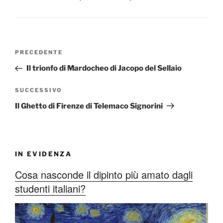
Navigazione
Articolo
PRECEDENTE
articoli
precedente:
Il trionfo di Mardocheo di Jacopo del Sellaio
Articolo
SUCCESSIVO
successivo
Il Ghetto di Firenze di Telemaco Signorini
IN EVIDENZA
Cosa nasconde il dipinto più amato dagli
studenti italiani?