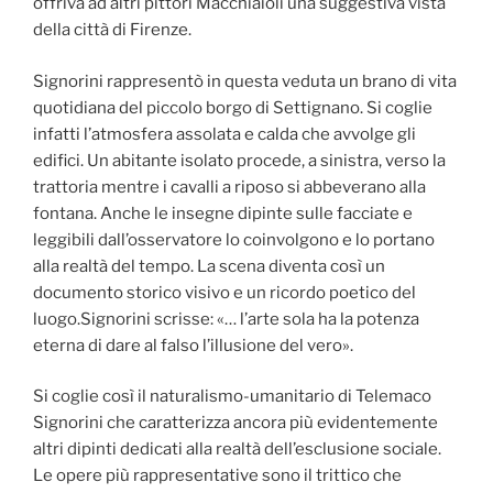
offriva ad altri pittori Macchiaioli una suggestiva vista
della città di Firenze.
Signorini rappresentò in questa veduta un brano di vita
quotidiana del piccolo borgo di Settignano. Si coglie
infatti l’atmosfera assolata e calda che avvolge gli
edifici. Un abitante isolato procede, a sinistra, verso la
trattoria mentre i cavalli a riposo si abbeverano alla
fontana. Anche le insegne dipinte sulle facciate e
leggibili dall’osservatore lo coinvolgono e lo portano
alla realtà del tempo. La scena diventa così un
documento storico visivo e un ricordo poetico del
luogo.Signorini scrisse: «… l’arte sola ha la potenza
eterna di dare al falso l’illusione del vero».
Si coglie così il naturalismo-umanitario di Telemaco
Signorini che caratterizza ancora più evidentemente
altri dipinti dedicati alla realtà dell’esclusione sociale.
Le opere più rappresentative sono il trittico che