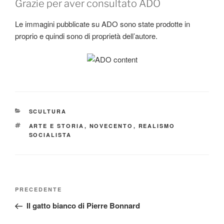
Grazie per aver consultato ADO
Le immagini pubblicate su ADO sono state prodotte in
proprio e quindi sono di proprietà dell’autore.
CATEGORIE
SCULTURA
TAG
ARTE E STORIA
,
NOVECENTO
,
REALISMO
SOCIALISTA
Navigazione
Articolo
PRECEDENTE
articoli
precedente:
Il gatto bianco di Pierre Bonnard