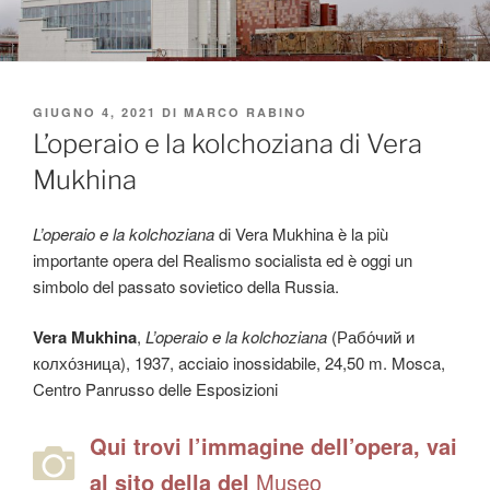
PUBBLICATO
GIUGNO 4, 2021
DI
MARCO RABINO
IL
L’operaio e la kolchoziana di Vera
Mukhina
L’operaio e la kolchoziana
di Vera Mukhina è la più
importante opera del Realismo socialista ed è oggi un
simbolo del passato sovietico della Russia.
Vera Mukhina
,
L’operaio e la kolchoziana
(Рабо́чий и
колхо́зница), 1937, acciaio inossidabile, 24,50 m. Mosca,
Centro Panrusso delle Esposizioni
Qui trovi l’immagine dell’opera, vai
al sito della del
Museo