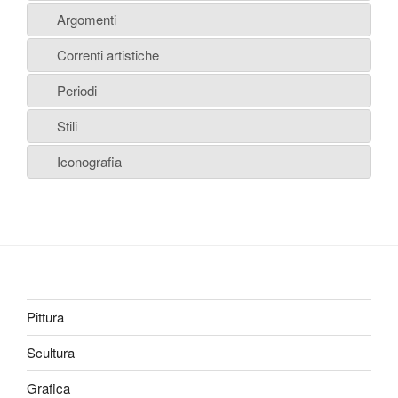
Argomenti
Correnti artistiche
Periodi
Stili
Iconografia
Pittura
Scultura
Grafica