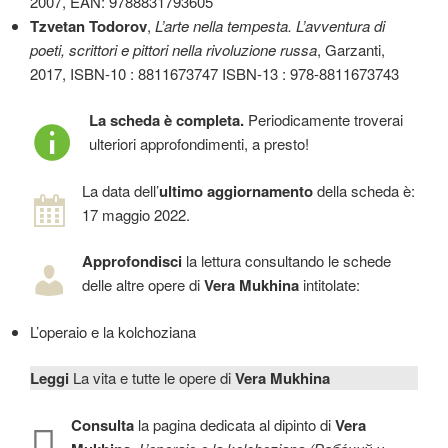
2007, EAN: 9788831793605
Tzvetan Todorov
,
L’arte nella tempesta. L’avventura di
poeti, scrittori e pittori nella rivoluzione russa
, Garzanti,
2017, ISBN-10 : 8811673747 ISBN-13 : 978-8811673743
La scheda è completa.
Periodicamente troverai
ulteriori approfondimenti, a presto!
La data dell’
ultimo aggiornamento
della scheda è:
17 maggio 2022.
Approfondisci
la lettura consultando le schede
delle altre opere di
Vera Mukhina
intitolate:
L’operaio e la kolchoziana
Leggi
La vita e tutte le opere di
Vera Mukhina
Consulta
la pagina dedicata al dipinto di
Vera