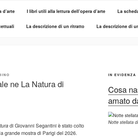
a d’arte
I libri utili alla lettura dell’opera d’arte
La scheda 
SI DELL'OPERA
pirle e imparare ad amarle
ettuali
La descrizione di un ritratto
La descrizione di 
BINO
IN EVIDENZA
ale ne La Natura di
Cosa nas
amato dag
Notte stellata 
tura
di Giovanni Segantini è stato colto
lla grande mostra di Parigi del 2026.