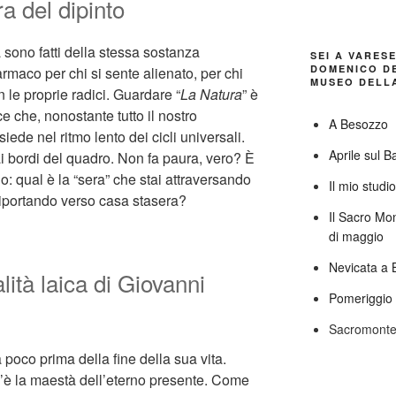
a del dipinto
sono fatti della stessa sostanza
SEI A VARES
DOMENICO DE
rmaco per chi si sente alienato, per chi
MUSEO DELLA
 le proprie radici. Guardare “
La Natura
” è
ice che, nonostante tutto il nostro
A Besozzo
iede nel ritmo lento dei cicli universali.
Aprile sul B
i bordi del quadro. Non fa paura, vero? È
o: qual è la “sera” che stai attraversando
Il mio studi
 riportando verso casa stasera?
Il Sacro Mo
di maggio
Nevicata a 
alità laica di Giovanni
Pomeriggio 
Sacromonte
 poco prima della fine della sua vita.
’è la maestà dell’eterno presente. Come