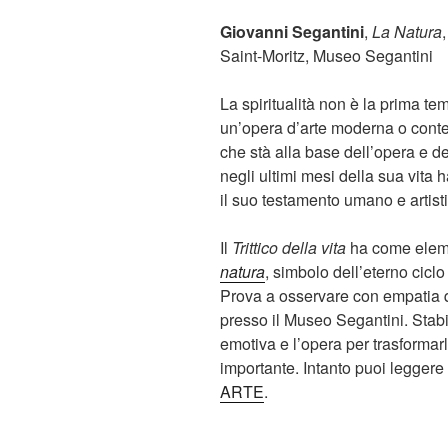
Giovanni Segantini
,
La Natura
Saint-Moritz, Museo Segantini
La spiritualità non è la prima te
un’opera d’arte moderna o cont
che stà alla base dell’opera e del
negli ultimi mesi della sua vita 
il suo testamento umano e artist
Il
Trittico della vita
ha come elemen
natura
, simbolo dell’eterno ciclo
Prova a osservare con empatia q
presso il Museo Segantini. Stabi
emotiva e l’opera per trasformar
importante. Intanto puoi leggere 
ARTE
.