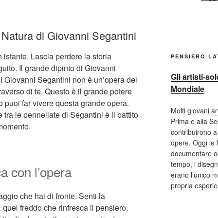
 Natura di Giovanni Segantini
 istante. Lascia perdere la storia
PENSIERO L
guito. Il grande dipinto di Giovanni
Gli artisti-s
i Giovanni Segantini non è un’opera del
Mondiale
averso di te. Questo è il grande potere
do puoi far vivere questa grande opera.
Molti giovani
ar
ra le pennellate di Segantini è il battito
Prima e alla S
 momento.
contribuirono a 
opere. Oggi le 
documentare og
tempo, i disegni
a con l’opera
erano l’unico m
propria esperi
aggio che hai di fronte. Senti la
 quel freddo che rinfresca il pensiero,