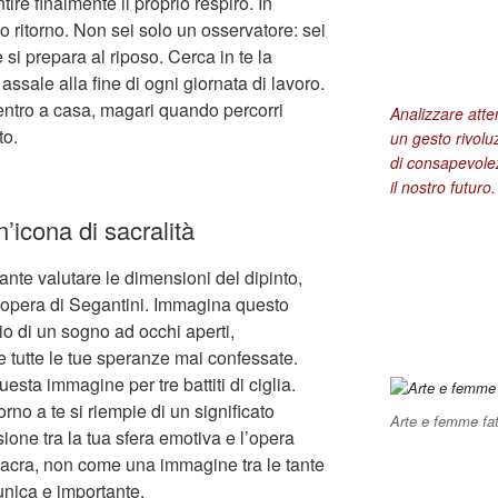
ire finalmente il proprio respiro. In
to ritorno. Non sei solo un osservatore: sei
 si prepara al riposo. Cerca in te la
ssale alla fine di ogni giornata di lavoro.
entro a casa, magari quando percorri
Analizzare att
to.
un gesto rivolu
di consapevolez
il nostro futuro.
n’icona di sacralità
nte valutare le dimensioni del dipinto,
ll’opera di Segantini. Immagina questo
 di un sogno ad occhi aperti,
tutte le tue speranze mai confessate.
esta immagine per tre battiti di ciglia.
rno a te si riempie di un significato
Arte e femme fat
ione tra la tua sfera emotiva e l’opera
acra, non come una immagine tra le tante
nica e importante.