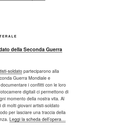
ATERALE
oldato della Seconda Guerra
tisti-soldato
parteciparono alla
econda Guerra Mondiale e
documentare i conflitti con le loro
fotocamere digitali ci permettono di
ni momento della nostra vita. Al
 di molti giovani artisti-soldato
odo per lasciare una traccia della
enza.
Leggi la scheda dell’opera…