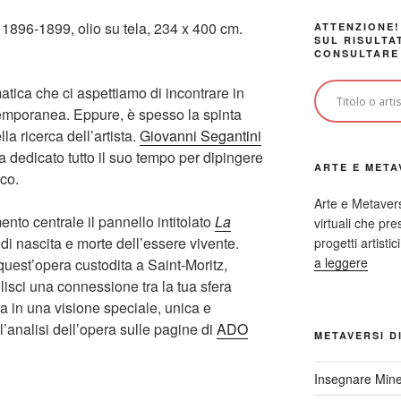
, 1896-1899, olio su tela, 234 x 400 cm.
ATTENZIONE!
SUL RISULTA
CONSULTARE
matica che ci aspettiamo di incontrare in
emporanea. Eppure, è spesso la spinta
la ricerca dell’artista.
Giovanni Segantini
ha dedicato tutto il suo tempo per dipingere
ARTE E META
ico.
Arte e Metaver
to centrale il pannello intitolato
La
virtuali che p
 di nascita e morte dell’essere vivente.
progetti artisti
a leggere
uest’opera custodita a Saint-Moritz,
lisci una connessione tra la tua sfera
la in una visione speciale, unica e
l’analisi dell’opera sulle pagine di
ADO
METAVERSI D
Insegnare Mine