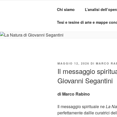
Salta
al
Chi siamo
L’analisi dell’oper
contenuto
ADO ANALI
Osservare le opere d'arte per ca
Tesi e tesine di arte e mappe conc
PUBBLICATO
MAGGIO 12, 2026
DI
MARCO RA
IL
Il messaggio spiritu
Giovanni Segantini
di Marco Rabino
Il messaggio spirituale ne
La Na
perfettamente dallle curatrici de