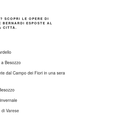
E? SCOPRI LE OPERE DI
 BERNARDI ESPOSTE AL
 CITTÀ.
ardello
o a Besozzo
nte dal Campo dei Fiori in una sera
Besozzo
invernale
 di Varese