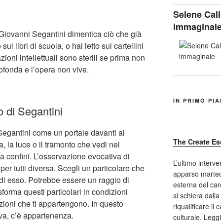
Selene Call
immaginal
 Giovanni Segantini dimentica ciò che già
i libri di scuola, o hai letto sui cartellini
oni intellettuali sono sterili se prima non
ofonda e l’opera non vive.
IN PRIMO PI
o di Segantini
egantini come un portale davanti al
The Create Es
a, la luce o il tramonto che vedi nel
 ha confini. L’osservazione evocativa di
L’ultimo interve
er tutti diversa. Scegli un particolare che
apparso marted
 di esso. Potrebbe essere un raggio di
esterna del car
asforma questi particolari in condizioni
si schiera dalla
azioni che ti appartengono. In questo
riqualificare il
iva, c’è appartenenza.
culturale.
Leggi