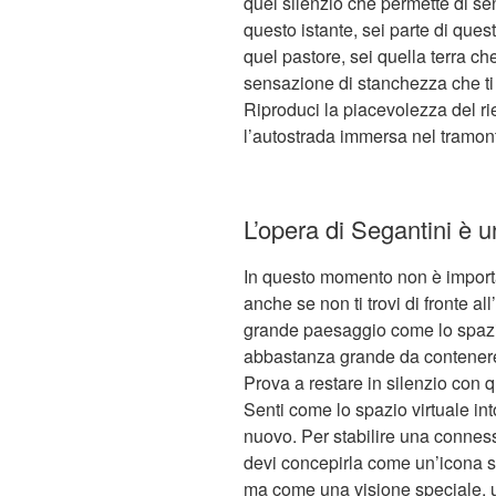
quel silenzio che permette di sent
questo istante, sei parte di ques
quel pastore, sei quella terra che
sensazione di stanchezza che ti a
Riproduci la piacevolezza del ri
l’autostrada immersa nel tramon
L’opera di Segantini è u
In questo momento non è importa
anche se non ti trovi di fronte a
grande paesaggio come lo spazio
abbastanza grande da contenere 
Prova a restare in silenzio con qu
Senti come lo spazio virtuale into
nuovo. Per stabilire una conness
devi concepirla come un’icona s
ma come una visione speciale, u