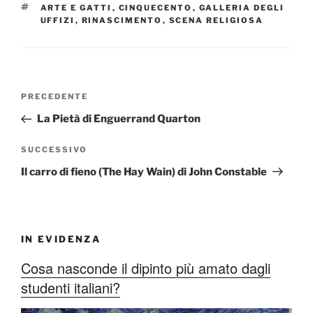
TAG
ARTE E GATTI
,
CINQUECENTO
,
GALLERIA DEGLI
UFFIZI
,
RINASCIMENTO
,
SCENA RELIGIOSA
Navigazione
Articolo
PRECEDENTE
articoli
precedente:
La Pietà di Enguerrand Quarton
Articolo
SUCCESSIVO
successivo
Il carro di fieno (The Hay Wain) di John Constable
IN EVIDENZA
Cosa nasconde il dipinto più amato dagli
studenti italiani?