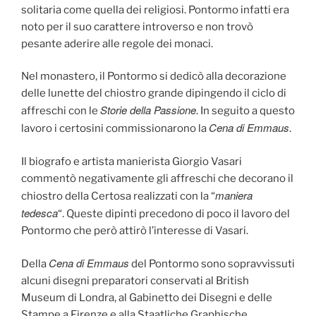
solitaria come quella dei religiosi. Pontormo infatti era
noto per il suo carattere introverso e non trovò
pesante aderire alle regole dei monaci.
Nel monastero, il Pontormo si dedicò alla decorazione
delle lunette del chiostro grande dipingendo il ciclo di
Storie della Passione
affreschi con le
. In seguito a questo
Cena di Emmaus
lavoro i certosini commissionarono la
.
Il biografo e artista manierista Giorgio Vasari
commentò negativamente gli affreschi che decorano il
maniera
chiostro della Certosa realizzati con la “
tedesca
“. Queste dipinti precedono di poco il lavoro del
Pontormo che però attirò l’interesse di Vasari.
Cena di Emmaus
Della
del Pontormo sono sopravvissuti
alcuni disegni preparatori conservati al British
Museum di Londra, al Gabinetto dei Disegni e delle
Stampe a Firenze e alla Staatliche Graphische