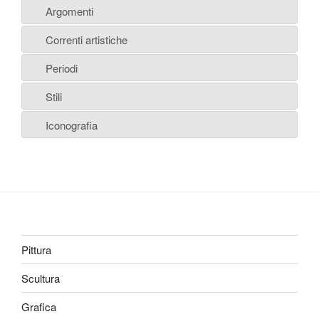
Argomenti
Correnti artistiche
Periodi
Stili
Iconografia
Pittura
Scultura
Grafica