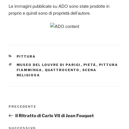
Le immagini pubblicate su ADO sono state prodotte in
proprio e quindi sono di proprietà dell’autore.
CATEGORIE
PITTURA
TAG
MUSEO DEL LOUVRE DI PARIGI
,
PIETÀ
,
PITTURA
FIAMMINGA
,
QUATTROCENTO
,
SCENA
RELIGIOSA
Navigazione
Articolo
PRECEDENTE
articoli
precedente:
Il Ritratto di Carlo VII di Jean Fouquet
Articolo
SUCCESSIVO