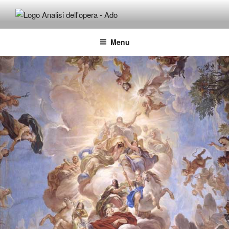
Salta
al
ADO ANALISI DELL'OPERA
Osservare le opere d'arte per capirle e imparare ad amarle
contenuto
Menu