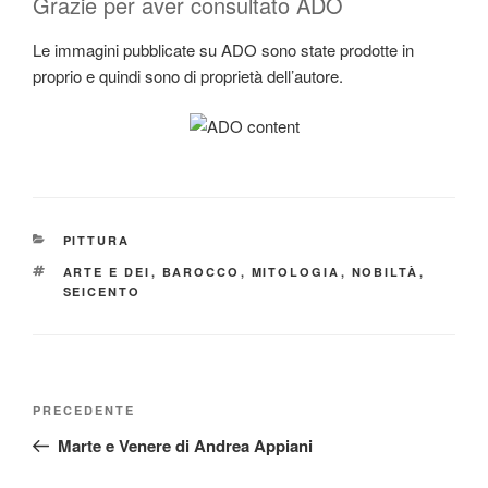
Grazie per aver consultato ADO
Le immagini pubblicate su ADO sono state prodotte in
proprio e quindi sono di proprietà dell’autore.
CATEGORIE
PITTURA
TAG
ARTE E DEI
,
BAROCCO
,
MITOLOGIA
,
NOBILTÀ
,
SEICENTO
Navigazione
Articolo
PRECEDENTE
articoli
precedente:
Marte e Venere di Andrea Appiani