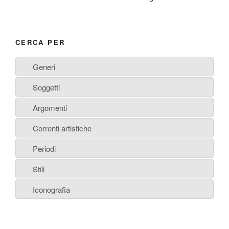
CERCA PER
Generi
Soggetti
Argomenti
Correnti artistiche
Periodi
Stili
Iconografia