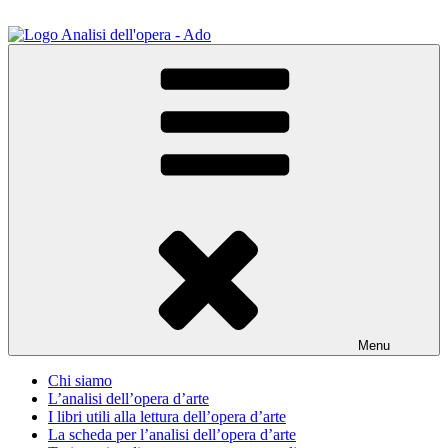
Salta
al
contenuto
ADO Analisi dell'opera
Osservare le opere d'arte per capirle e imparare ad amarle
Menu
Chi siamo
L’analisi dell’opera d’arte
I libri utili alla lettura dell’opera d’arte
La scheda per l’analisi dell’opera d’arte