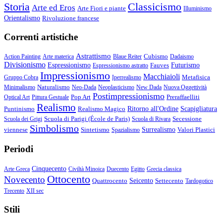
Storia
Classicismo
Arte ed Eros
Arte Fiori e piante
Illuminismo
Orientalismo
Rivoluzione francese
Correnti artistiche
Astrattismo
Cubismo
Action Painting
Arte materica
Blaue Reiter
Dadaismo
Divisionismo
Espressionismo
Fauves
Futurismo
Espressionismo astratto
Impressionismo
Macchiaioli
Metafisica
Gruppo Cobra
Iperrealismo
Naturalismo
Minimalismo
Neo-Dada
Neoplasticismo
New Dada
Nuova Oggettività
Postimpressionismo
Pop Art
Preraffaelliti
Optical Art
Pittura Gestuale
Realismo
Puntinismo
Realismo Magico
Ritorno all'Ordine
Scapigliatura
Scuola di Parigi (École de Paris)
Secessione
Scuola dei Grigi
Scuola di Rivara
Simbolismo
viennese
Sintetismo
Surrealismo
Valori Plastici
Spazialismo
Periodi
Cinquecento
Arte Greca
Civiltà Minoica
Duecento
Egitto
Grecia classica
Ottocento
Novecento
Quattrocento
Seicento
Settecento
Tardogotico
Trecento
XII sec
Stili