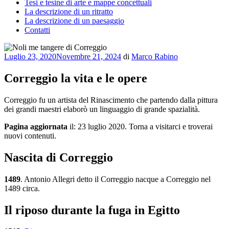
Tesi e tesine di arte e mappe concettuali
La descrizione di un ritratto
La descrizione di un paesaggio
Contatti
Pubblicato
Luglio 23, 2020
Novembre 21, 2024
di
Marco Rabino
il
Correggio la vita e le opere
Correggio fu un artista del Rinascimento che partendo dalla pittura
dei grandi maestri elaborò un linguaggio di grande spazialità.
Pagina aggiornata
il: 23 luglio 2020. Torna a visitarci e troverai
nuovi contenuti.
Nascita di Correggio
1489
. Antonio Allegri detto il Correggio nacque a Correggio nel
1489 circa.
Il riposo durante la fuga in Egitto