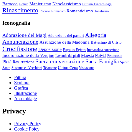
Barocco
Manierismo
Neoclassicismo
Pittura Fiamminga
Gotico
Rinascimento
Romanticismo
Rococò
Romanico
Tonalismo
Iconografia
Allegoria
Adorazione dei Magi
Adorazione dei pastori
Annunciazione
Assunzione della Madonna
Battesimo di Cristo
Crocifissione
Deposizione
Fuga in Egitto
Immacolata concezione
Incoronazione della Vergine
Maestà
Lavanda dei piedi
Natività
Pentecoste
Sacra conversazione
Sacra Famiglia
Pietà
Resurrezione
Spirito
Ultima Cena
Santo
Susanna e i Vecchioni
Telamone
Visitazione
Pittura
Scultura
Grafica
Illustrazione
Assemblage
Privacy
Privacy Policy
Cookie Poicy