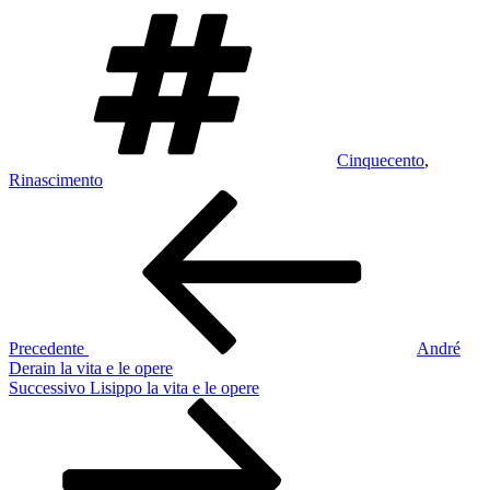
Tag
Cinquecento
,
Rinascimento
Navigazione
Articolo
precedente:
articoli
Precedente
André
Derain la vita e le opere
Articolo
Successivo
Lisippo la vita e le opere
successivo