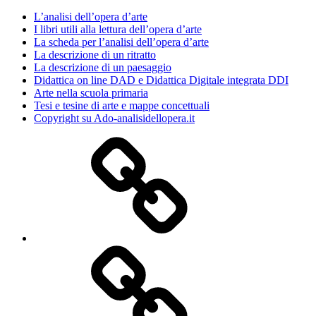
L’analisi dell’opera d’arte
I libri utili alla lettura dell’opera d’arte
La scheda per l’analisi dell’opera d’arte
La descrizione di un ritratto
La descrizione di un paesaggio
Didattica on line DAD e Didattica Digitale integrata DDI
Arte nella scuola primaria
Tesi e tesine di arte e mappe concettuali
Copyright su Ado-analisidellopera.it
Privacy
Policy
Cookie
Poicy