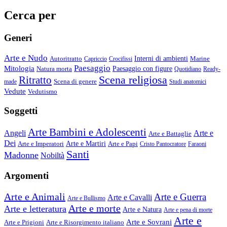
Cerca per
Generi
Arte e Nudo
Autoritratto
Interni di ambienti
Marine
Capriccio
Crocifissi
Paesaggio
Mitologia
Natura morta
Paesaggio con figure
Quotidiano
Ready-
Scena religiosa
Ritratto
Scena di genere
made
Studi anatomici
Vedute
Vedutismo
Soggetti
Arte Bambini e Adolescenti
Angeli
Arte e
Arte e Battaglie
Dei
Arte e Imperatori
Arte e Martiri
Arte e Papi
Cristo Pantocratore
Faraoni
Santi
Madonne
Nobiltà
Argomenti
Arte e Animali
Arte e Guerra
Arte e Cavalli
Arte e Bullismo
Arte e morte
Arte e letteratura
Arte e Natura
Arte e pena di morte
Arte e
Arte e Sovrani
Arte e Prigioni
Arte e Risorgimento italiano