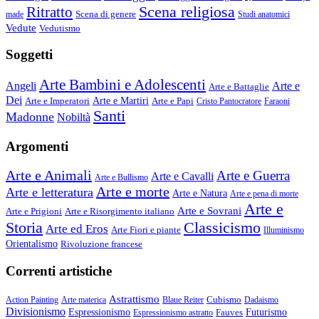
Scena religiosa
Ritratto
Scena di genere
made
Studi anatomici
Vedute
Vedutismo
Soggetti
Arte Bambini e Adolescenti
Angeli
Arte e
Arte e Battaglie
Dei
Arte e Imperatori
Arte e Martiri
Arte e Papi
Cristo Pantocratore
Faraoni
Santi
Madonne
Nobiltà
Argomenti
Arte e Animali
Arte e Guerra
Arte e Cavalli
Arte e Bullismo
Arte e morte
Arte e letteratura
Arte e Natura
Arte e pena di morte
Arte e
Arte e Sovrani
Arte e Prigioni
Arte e Risorgimento italiano
Storia
Classicismo
Arte ed Eros
Arte Fiori e piante
Illuminismo
Orientalismo
Rivoluzione francese
Correnti artistiche
Astrattismo
Cubismo
Action Painting
Arte materica
Blaue Reiter
Dadaismo
Divisionismo
Espressionismo
Fauves
Futurismo
Espressionismo astratto