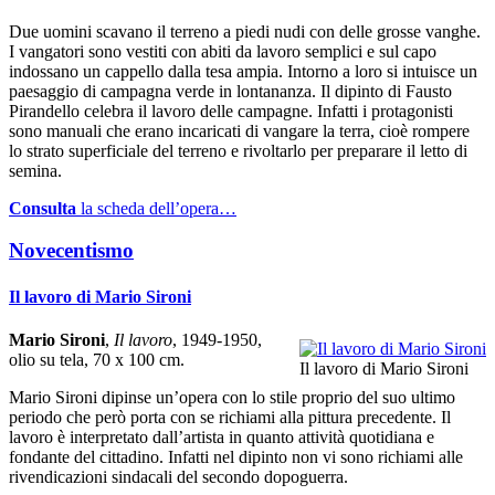
Due uomini scavano il terreno a piedi nudi con delle grosse vanghe.
I vangatori sono vestiti con abiti da lavoro semplici e sul capo
indossano un cappello dalla tesa ampia. Intorno a loro si intuisce un
paesaggio di campagna verde in lontananza. Il dipinto di Fausto
Pirandello celebra il lavoro delle campagne. Infatti i protagonisti
sono manuali che erano incaricati di vangare la terra, cioè rompere
lo strato superficiale del terreno e rivoltarlo per preparare il letto di
semina.
Consulta
la scheda dell’opera…
Novecentismo
Il lavoro di Mario Sironi
Mario Sironi
,
Il lavoro
, 1949-1950,
olio su tela, 70 x 100 cm.
Il lavoro di Mario Sironi
Mario Sironi dipinse un’opera con lo stile proprio del suo ultimo
periodo che però porta con se richiami alla pittura precedente. Il
lavoro è interpretato dall’artista in quanto attività quotidiana e
fondante del cittadino. Infatti nel dipinto non vi sono richiami alle
rivendicazioni sindacali del secondo dopoguerra.