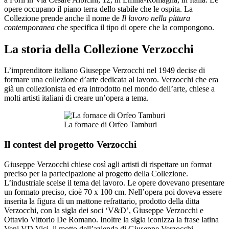
opere occupano il piano terra dello stabile che le ospita. La
Collezione prende anche il nome de
Il lavoro nella pittura
contemporanea
che specifica il tipo di opere che la compongono.
La storia della Collezione Verzocchi
L’imprenditore italiano Giuseppe Verzocchi nel 1949 decise di
formare una collezione d’arte dedicata al lavoro. Verzocchi che era
già un collezionista ed era introdotto nel mondo dell’arte, chiese a
molti artisti italiani di creare un’opera a tema.
La fornace di Orfeo Tamburi
Il contest del progetto Verzocchi
Giuseppe Verzocchi chiese così agli artisti di rispettare un format
preciso per la partecipazione al progetto della Collezione.
L’industriale scelse il tema del lavoro. Le opere dovevano presentare
un formato preciso, cioè 70 x 100 cm. Nell’opera poi doveva essere
inserita la figura di un mattone refrattario, prodotto della ditta
Verzocchi, con la sigla dei soci ‘V&D’, Giuseppe Verzocchi e
Ottavio Vittorio De Romano. Inoltre la sigla iconizza la frase latina
Veni VD Vici, il motto dell’azienda di Giuseppe Verzocchi.