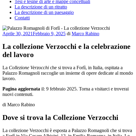
Tesi e tesine di arte e mappe concettuali
La descrizione di un ritratto
La descrizione di un paesaggio
Contatti
Pubblicato
Aprile 30, 2021
Febbraio 9, 2025
di
Marco Rabino
il
La collezione Verzocchi e la celebrazione
del lavoro
La
Collezione Verzocchi
che si trova a Forlì, in Italia, ospitata a
Palazzo Romagnoli raccoglie un insieme di opere dedicate al mondo
lavoro.
Pagina aggiornata
il: 9 febbraio 2025. Torna a visitarci e troverai
nuovi contenuti.
di Marco Rabino
Dove si trova la Collezione Verzocchi
La collezione Verzocchi è esposta a Palazzo Romagnoli che si trova
a Forlì in Via Cesare Albicini, 12, in Emilia-Romagna, in Italia. Le