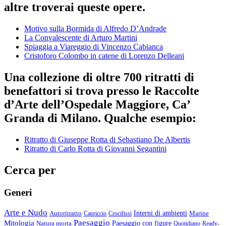
altre troverai queste opere.
Motivo sulla Bormida di Alfredo D’Andrade
La Convalescente di Arturo Martini
Spiaggia a Viareggio di Vincenzo Cabianca
Cristoforo Colombo in catene di Lorenzo Delleani
Una collezione di oltre 700 ritratti di
benefattori si trova presso le Raccolte
d’Arte dell’Ospedale Maggiore, Ca’
Granda di Milano. Qualche esempio:
Ritratto di Giuseppe Rotta di Sebastiano De Albertis
Ritratto di Carlo Rotta di Giovanni Segantini
Cerca per
Generi
Arte e Nudo
Autoritratto
Interni di ambienti
Marine
Capriccio
Crocifissi
Paesaggio
Mitologia
Natura morta
Paesaggio con figure
Quotidiano
Ready-