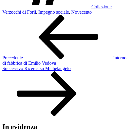
Collezione
Verzocchi di Forlì
,
Impegno sociale
,
Novecento
Navigazione
Articolo
precedente:
articoli
Precedente
Interno
di fabbrica di Emilio Vedova
Articolo
Successivo
Ricerca su Michelangelo
successivo
In evidenza