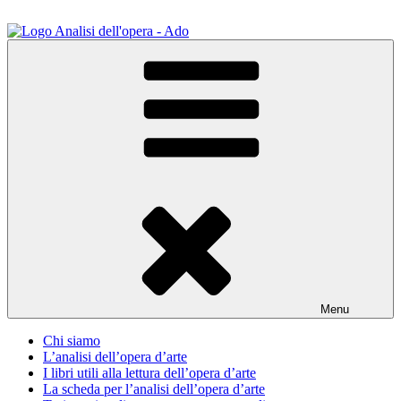
Salta
al
contenuto
ADO Analisi dell'opera
Osservare le opere d'arte per capirle e imparare ad amarle
Menu
Chi siamo
L’analisi dell’opera d’arte
I libri utili alla lettura dell’opera d’arte
La scheda per l’analisi dell’opera d’arte