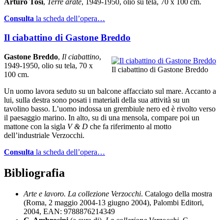
Arturo Tosi
,
Terre arate
, 1949-1950, olio su tela, 70 x 100 cm.
Consulta
la scheda dell’opera…
Il ciabattino di Gastone Breddo
Gastone Breddo
,
Il ciabattino
,
1949-1950, olio su tela, 70 x
Il ciabattino di Gastone Breddo
100 cm.
Un uomo lavora seduto su un balcone affacciato sul mare. Accanto a
lui, sulla destra sono posati i materiali della sua attività su un
tavolino basso. L’uomo indossa un grembiule nero ed è rivolto verso
il paesaggio marino. In alto, su di una mensola, compare poi un
mattone con la sigla
V & D
che fa riferimento al motto
dell’industriale Verzocchi.
Consulta
la scheda dell’opera…
Bibliografia
Arte e lavoro. La collezione Verzocchi
. Catalogo della mostra
(Roma, 2 maggio 2004-13 giugno 2004), Palombi Editori,
2004, EAN: 9788876214349