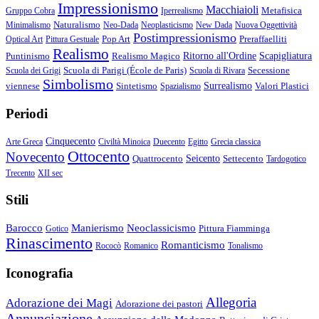
Impressionismo
Macchiaioli
Metafisica
Gruppo Cobra
Iperrealismo
Naturalismo
Minimalismo
Neo-Dada
Neoplasticismo
New Dada
Nuova Oggettività
Postimpressionismo
Pop Art
Preraffaelliti
Optical Art
Pittura Gestuale
Realismo
Puntinismo
Realismo Magico
Ritorno all'Ordine
Scapigliatura
Scuola di Parigi (École de Paris)
Secessione
Scuola dei Grigi
Scuola di Rivara
Simbolismo
viennese
Sintetismo
Surrealismo
Valori Plastici
Spazialismo
Periodi
Cinquecento
Arte Greca
Civiltà Minoica
Duecento
Egitto
Grecia classica
Ottocento
Novecento
Quattrocento
Seicento
Settecento
Tardogotico
Trecento
XII sec
Stili
Barocco
Manierismo
Neoclassicismo
Pittura Fiamminga
Gotico
Rinascimento
Romanticismo
Rococò
Romanico
Tonalismo
Iconografia
Allegoria
Adorazione dei Magi
Adorazione dei pastori
Annunciazione