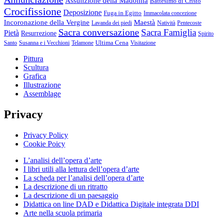
Assunzione della Madonna
Battesimo di Cristo
Crocifissione
Deposizione
Fuga in Egitto
Immacolata concezione
Incoronazione della Vergine
Maestà
Lavanda dei piedi
Natività
Pentecoste
Sacra conversazione
Sacra Famiglia
Pietà
Resurrezione
Spirito
Ultima Cena
Santo
Susanna e i Vecchioni
Telamone
Visitazione
Pittura
Scultura
Grafica
Illustrazione
Assemblage
Privacy
Privacy Policy
Cookie Poicy
L’analisi dell’opera d’arte
I libri utili alla lettura dell’opera d’arte
La scheda per l’analisi dell’opera d’arte
La descrizione di un ritratto
La descrizione di un paesaggio
Didattica on line DAD e Didattica Digitale integrata DDI
Arte nella scuola primaria