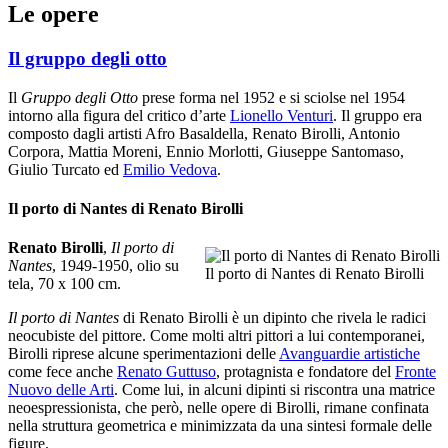
Le opere
Il gruppo degli otto
Il
Gruppo degli Otto
prese forma nel 1952 e si sciolse nel 1954
intorno alla figura del critico d’arte
Lionello Venturi
. Il gruppo era
composto dagli artisti Afro Basaldella, Renato Birolli, Antonio
Corpora, Mattia Moreni, Ennio Morlotti, Giuseppe Santomaso,
Giulio Turcato ed
Emilio Vedova
.
Il porto di Nantes di Renato Birolli
Renato Birolli
,
Il porto di
Nantes
, 1949-1950, olio su
Il porto di Nantes di Renato Birolli
tela, 70 x 100 cm.
Il porto di Nantes
di Renato Birolli è un dipinto che rivela le radici
neocubiste del pittore. Come molti altri pittori a lui contemporanei,
Birolli riprese alcune sperimentazioni delle
Avanguardie artistiche
come fece anche
Renato Guttuso
, protagnista e fondatore del
Fronte
Nuovo delle Arti
. Come lui, in alcuni dipinti si riscontra una matrice
neoespressionista, che però, nelle opere di Birolli, rimane confinata
nella struttura geometrica e minimizzata da una sintesi formale delle
figure.