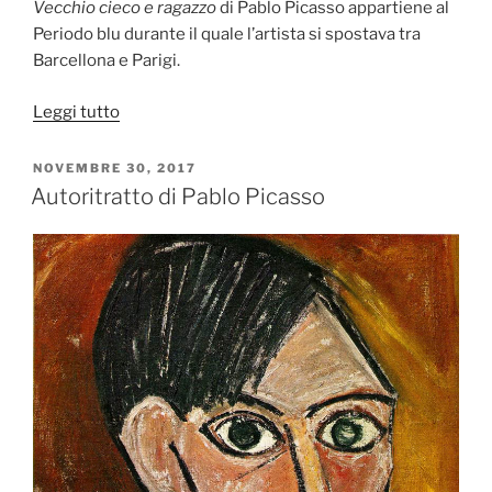
Vecchio cieco e ragazzo
di Pablo Picasso appartiene al
Periodo blu durante il quale l’artista si spostava tra
Barcellona e Parigi.
“Vecchio
Leggi tutto
cieco
e
PUBBLICATO
NOVEMBRE 30, 2017
IL
ragazzo
Autoritratto di Pablo Picasso
di
Pablo
Picasso”