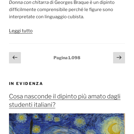
Donna con chitarra
di Georges Braque è un dipinto
di
difficilmente comprensibile perché le figure sono
Rosso
interpretate con linguaggio cubista.
Fiorentino”
“Donna
Leggi tutto
con
chitarra
di
Paginazione
Pagina
Pagi
Pagina
1.098
Georges
precedente
succ
degli
Braque”
articoli
IN EVIDENZA
Cosa nasconde il dipinto più amato dagli
studenti italiani?