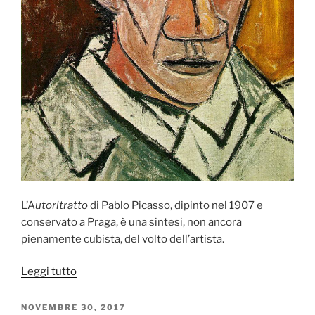
L’A
utoritratto
di Pablo Picasso, dipinto nel 1907 e
conservato a Praga, è una sintesi, non ancora
pienamente cubista, del volto dell’artista.
“Autoritratto
Leggi tutto
di
Pablo
PUBBLICATO
NOVEMBRE 30, 2017