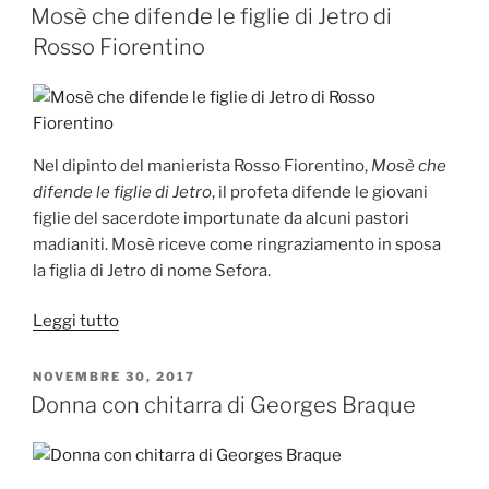
IL
Picasso”
Mosè che difende le figlie di Jetro di
Rosso Fiorentino
Nel dipinto del manierista Rosso Fiorentino,
Mosè che
difende le figlie di Jetro
, il profeta difende le giovani
figlie del sacerdote importunate da alcuni pastori
madianiti. Mosè riceve come ringraziamento in sposa
la figlia di Jetro di nome Sefora.
“Mosè
Leggi tutto
che
difende
PUBBLICATO
NOVEMBRE 30, 2017
IL
le
Donna con chitarra di Georges Braque
figlie
di
Jetro