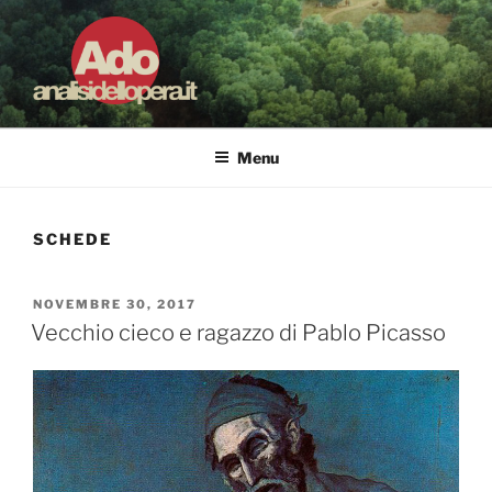
Salta
al
contenuto
ADO ANALISI DELL'OPERA
Osservare le opere d'arte per capirle e imparare ad amarle
Menu
SCHEDE
PUBBLICATO
NOVEMBRE 30, 2017
IL
Vecchio cieco e ragazzo di Pablo Picasso