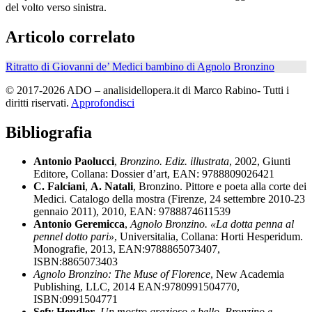
del volto verso sinistra.
Articolo correlato
Ritratto di Giovanni de’ Medici bambino di Agnolo Bronzino
© 2017-2026 ADO – analisidellopera.it di Marco Rabino- Tutti i
diritti riservati.
Approfondisci
Bibliografia
Antonio Paolucci
,
Bronzino. Ediz. illustrata
, 2002, Giunti
Editore, Collana: Dossier d’art, EAN: 9788809026421
C. Falciani
,
A. Natali
, Bronzino. Pittore e poeta alla corte dei
Medici. Catalogo della mostra (Firenze, 24 settembre 2010-23
gennaio 2011), 2010, EAN: 9788874611539
Antonio Geremicca
,
Agnolo Bronzino. «La dotta penna al
pennel dotto pari»
, Universitalia, Collana: Horti Hesperidum.
Monografie, 2013, EAN:9788865073407,
ISBN:8865073403
Agnolo Bronzino: The Muse of Florence
, New Academia
Publishing, LLC, 2014 EAN:9780991504770,
ISBN:0991504771
Sefy Hendler
,
Un mostro grazioso e bello. Bronzino e