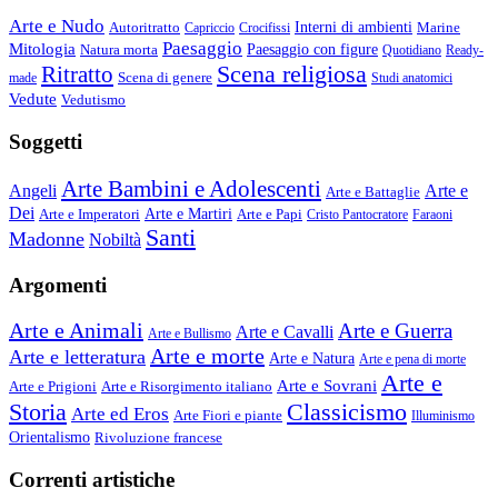
Arte e Nudo
Autoritratto
Interni di ambienti
Marine
Capriccio
Crocifissi
Paesaggio
Mitologia
Natura morta
Paesaggio con figure
Quotidiano
Ready-
Scena religiosa
Ritratto
Scena di genere
made
Studi anatomici
Vedute
Vedutismo
Soggetti
Arte Bambini e Adolescenti
Angeli
Arte e
Arte e Battaglie
Dei
Arte e Imperatori
Arte e Martiri
Arte e Papi
Cristo Pantocratore
Faraoni
Santi
Madonne
Nobiltà
Argomenti
Arte e Animali
Arte e Guerra
Arte e Cavalli
Arte e Bullismo
Arte e morte
Arte e letteratura
Arte e Natura
Arte e pena di morte
Arte e
Arte e Sovrani
Arte e Prigioni
Arte e Risorgimento italiano
Storia
Classicismo
Arte ed Eros
Arte Fiori e piante
Illuminismo
Orientalismo
Rivoluzione francese
Correnti artistiche