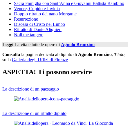
Sacra Famiglia con Sant’Anna e Giovanni Battista Bambino
Venere, Cupido e Invidia
Doppio ritratto del nano Morgante
Resurrezione
Discesa di Cristo nel Limbo
Ritratto di Dante Alighieri
Noli me tangere
Leggi
La vita e tutte le opere di
Agnolo Bronzino
Consulta
la pagina dedicata al dipinto di
Agnolo Bronzino
,
Titolo
,
sulla
Galleria degli Uffizi di Firenze
.
ASPETTA! Ti possono servire
La descrizione di un paesaggio
La descrizione di un ritratto dipinto