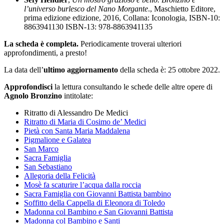
l’universo burlesco del Nano Morgante
., Maschietto Editore,
prima edizione edizione, 2016, Collana: Iconologia, ISBN-10:
8863941130 ISBN-13: 978-8863941135
La scheda è completa.
Periodicamente troverai ulteriori
approfondimenti, a presto!
La data dell’
ultimo aggiornamento
della scheda è: 25 ottobre 2022.
Approfondisci
la lettura consultando le schede delle altre opere di
Agnolo Bronzino
intitolate:
Ritratto di Alessandro De Medici
Ritratto di Maria di Cosimo de’ Medici
Pietà con Santa Maria Maddalena
Pigmalione e Galatea
San Marco
Sacra Famiglia
San Sebastiano
Allegoria della Felicità
Mosè fa scaturire l’acqua dalla roccia
Sacra Famiglia con Giovanni Battista bambino
Soffitto della Cappella di Eleonora di Toledo
Madonna col Bambino e San Giovanni Battista
Madonna col Bambino e Santi