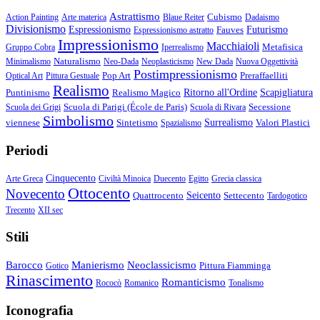
Astrattismo
Cubismo
Action Painting
Arte materica
Blaue Reiter
Dadaismo
Divisionismo
Espressionismo
Fauves
Futurismo
Espressionismo astratto
Impressionismo
Macchiaioli
Metafisica
Gruppo Cobra
Iperrealismo
Naturalismo
Minimalismo
Neo-Dada
Neoplasticismo
New Dada
Nuova Oggettività
Postimpressionismo
Pop Art
Preraffaelliti
Optical Art
Pittura Gestuale
Realismo
Puntinismo
Realismo Magico
Ritorno all'Ordine
Scapigliatura
Scuola di Parigi (École de Paris)
Secessione
Scuola dei Grigi
Scuola di Rivara
Simbolismo
viennese
Sintetismo
Surrealismo
Valori Plastici
Spazialismo
Periodi
Cinquecento
Arte Greca
Civiltà Minoica
Duecento
Egitto
Grecia classica
Ottocento
Novecento
Quattrocento
Seicento
Settecento
Tardogotico
Trecento
XII sec
Stili
Barocco
Manierismo
Neoclassicismo
Pittura Fiamminga
Gotico
Rinascimento
Romanticismo
Rococò
Romanico
Tonalismo
Iconografia