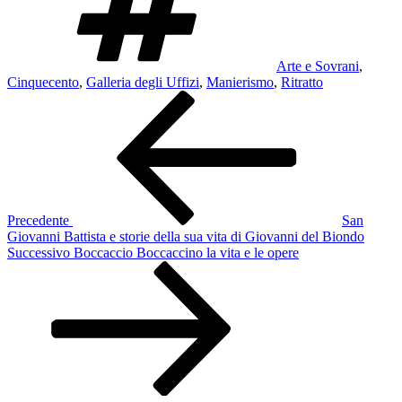
Arte e Sovrani
,
Cinquecento
,
Galleria degli Uffizi
,
Manierismo
,
Ritratto
Navigazione
Articolo
precedente:
articoli
Precedente
San
Giovanni Battista e storie della sua vita di Giovanni del Biondo
Articolo
Successivo
Boccaccio Boccaccino la vita e le opere
successivo