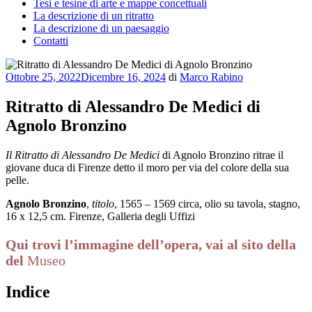
Tesi e tesine di arte e mappe concettuali
La descrizione di un ritratto
La descrizione di un paesaggio
Contatti
Pubblicato
Ottobre 25, 2022
Dicembre 16, 2024
di
Marco Rabino
il
Ritratto di Alessandro De Medici di
Agnolo Bronzino
Il Ritratto di Alessandro De Medici
di Agnolo Bronzino ritrae il
giovane duca di Firenze detto il moro per via del colore della sua
pelle.
Agnolo Bronzino
,
titolo
, 1565 – 1569 circa, olio su tavola, stagno,
16 x 12,5 cm. Firenze, Galleria degli Uffizi
Qui trovi l’immagine dell’opera, vai al sito della
del
Museo
Indice