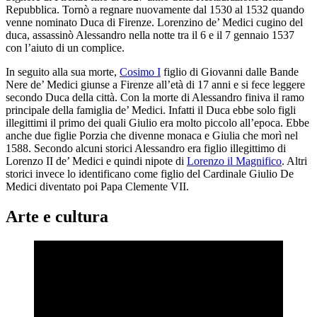
Repubblica. Tornò a regnare nuovamente dal 1530 al 1532 quando
venne nominato Duca di Firenze. Lorenzino de’ Medici cugino del
duca, assassinò Alessandro nella notte tra il 6 e il 7 gennaio 1537
con l’aiuto di un complice.
In seguito alla sua morte,
Cosimo I
figlio di Giovanni dalle Bande
Nere de’ Medici giunse a Firenze all’età di 17 anni e si fece leggere
secondo Duca della città. Con la morte di Alessandro finiva il ramo
principale della famiglia de’ Medici. Infatti il Duca ebbe solo figli
illegittimi il primo dei quali Giulio era molto piccolo all’epoca. Ebbe
anche due figlie Porzia che divenne monaca e Giulia che morì nel
1588. Secondo alcuni storici Alessandro era figlio illegittimo di
Lorenzo II de’ Medici e quindi nipote di
Lorenzo il Magnifico
. Altri
storici invece lo identificano come figlio del Cardinale Giulio De
Medici diventato poi Papa Clemente VII.
Arte e cultura