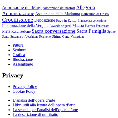
Allegoria
Adorazione dei Magi
Adorazione dei pastori
Annunciazione
Assunzione della Madonna
Battesimo di Cristo
Crocifissione
Deposizione
Fuga in Egitto
Immacolata concezione
Incoronazione della Vergine
Maestà
Lavanda dei piedi
Natività
Pentecoste
Sacra conversazione
Sacra Famiglia
Pietà
Resurrezione
Spirito
Ultima Cena
Santo
Susanna e i Vecchioni
Telamone
Visitazione
Pittura
Scultura
Grafica
Illustrazione
Assemblage
Privacy
Privacy Policy
Cookie Poicy
L’analisi dell’opera d’arte
I libri utili alla lettura dell’opera d’arte
La scheda per l’analisi dell’opera d’arte
La descrizione di un ritratto