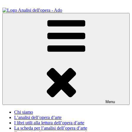
Salta
al
contenuto
ADO Analisi dell'opera
Osservare le opere d'arte per capirle e imparare ad amarle
Menu
Chi siamo
L’analisi dell’opera d’arte
I libri utili alla lettura dell’opera d’arte
La scheda per l’analisi dell’opera d’arte