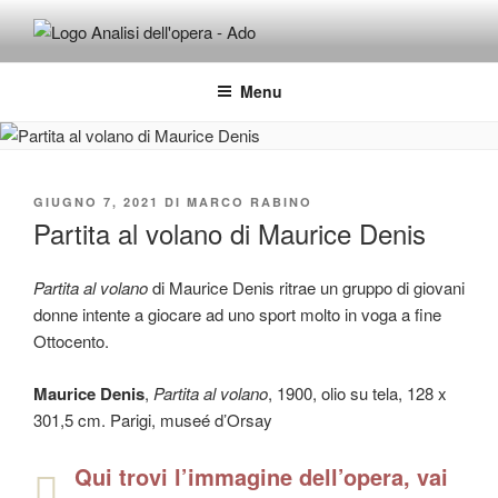
Salta
al
ADO ANALISI DELL'OPERA
Osservare le opere d'arte per capirle e imparare ad amarle
contenuto
Menu
PUBBLICATO
GIUGNO 7, 2021
DI
MARCO RABINO
IL
Partita al volano di Maurice Denis
Partita al volano
di Maurice Denis ritrae un gruppo di giovani
donne intente a giocare ad uno sport molto in voga a fine
Ottocento.
Maurice Denis
,
Partita al volano
, 1900, olio su tela, 128 x
301,5 cm. Parigi, museé d’Orsay
Qui trovi l’immagine dell’opera, vai