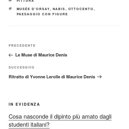
CATEGORIE
PITTURA
TAG
MUSÉE D'ORSAY
,
NABIS
,
OTTOCENTO
,
PAESAGGIO CON FIGURE
Navigazione
Articolo
PRECEDENTE
articoli
precedente:
Le Muse di Maurice Denis
Articolo
SUCCESSIVO
successivo
Ritratto di Yvonne Lerolle di Maurice Denis
IN EVIDENZA
Cosa nasconde il dipinto più amato dagli
studenti italiani?