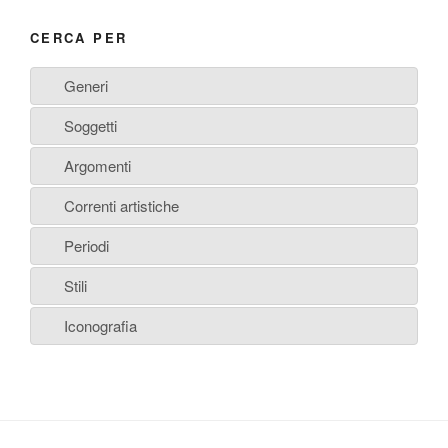
CERCA PER
Generi
Soggetti
Argomenti
Correnti artistiche
Periodi
Stili
Iconografia