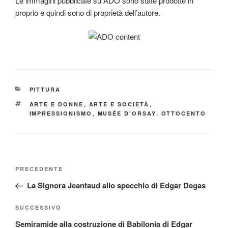
Le immagini pubblicate su ADO sono state prodotte in
proprio e quindi sono di proprietà dell’autore.
CATEGORIE
PITTURA
TAG
ARTE E DONNE
,
ARTE E SOCIETÀ
,
IMPRESSIONISMO
,
MUSÉE D'ORSAY
,
OTTOCENTO
Navigazione
Articolo
PRECEDENTE
articoli
precedente:
La Signora Jeantaud allo specchio di Edgar Degas
Articolo
SUCCESSIVO
successivo
Semiramide alla costruzione di Babilonia di Edgar