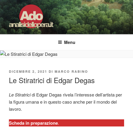
Salta
al
contenuto
ADO ANALISI DELL'OPERA
Osservare le opere d'arte per capirle e imparare ad amarle
Menu
PUBBLICATO
DICEMBRE 2, 2021
DI
MARCO RABINO
IL
Le Stiratrici di Edgar Degas
Le Stiratrici
di Edgar Degas rivela l’interesse dell’artista per
la figura umana e in questo caso anche per il mondo del
lavoro.
Scheda in preparazione
.