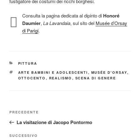
fustigatore dei costumi dei ricchi borghesi.
Consulta la pagina dedicata al dipinto di
Honoré
Daumier
,
La Lavandaia
, sul sito del
Musée d’Orsay
di Parigi
.
CATEGORIE
PITTURA
TAG
ARTE BAMBINI E ADOLESCENTI
,
MUSÉE D'ORSAY
,
OTTOCENTO
,
REALISMO
,
SCENA DI GENERE
Navigazione
Articolo
PRECEDENTE
articoli
precedente:
La visitazione di Jacopo Pontormo
Articolo
SUCCESSIVO