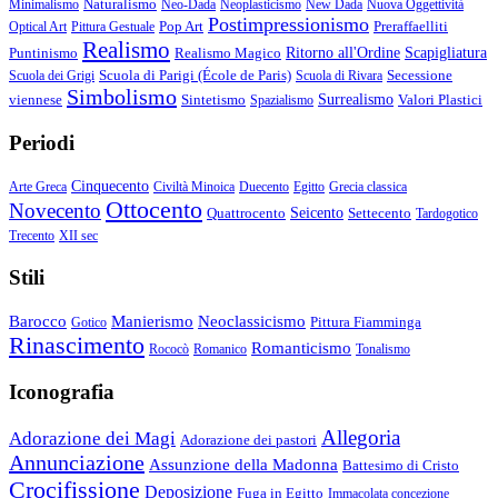
Naturalismo
Minimalismo
Neo-Dada
Neoplasticismo
New Dada
Nuova Oggettività
Postimpressionismo
Pop Art
Preraffaelliti
Optical Art
Pittura Gestuale
Realismo
Puntinismo
Realismo Magico
Ritorno all'Ordine
Scapigliatura
Scuola di Parigi (École de Paris)
Secessione
Scuola dei Grigi
Scuola di Rivara
Simbolismo
viennese
Sintetismo
Surrealismo
Valori Plastici
Spazialismo
Periodi
Cinquecento
Arte Greca
Civiltà Minoica
Duecento
Egitto
Grecia classica
Ottocento
Novecento
Quattrocento
Seicento
Settecento
Tardogotico
Trecento
XII sec
Stili
Barocco
Manierismo
Neoclassicismo
Pittura Fiamminga
Gotico
Rinascimento
Romanticismo
Rococò
Romanico
Tonalismo
Iconografia
Allegoria
Adorazione dei Magi
Adorazione dei pastori
Annunciazione
Assunzione della Madonna
Battesimo di Cristo
Crocifissione
Deposizione
Fuga in Egitto
Immacolata concezione