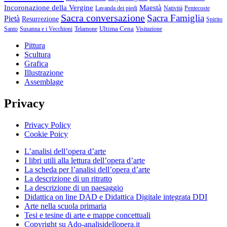
Incoronazione della Vergine
Maestà
Lavanda dei piedi
Natività
Pentecoste
Sacra conversazione
Sacra Famiglia
Pietà
Resurrezione
Spirito
Ultima Cena
Santo
Susanna e i Vecchioni
Telamone
Visitazione
Pittura
Scultura
Grafica
Illustrazione
Assemblage
Privacy
Privacy Policy
Cookie Poicy
L’analisi dell’opera d’arte
I libri utili alla lettura dell’opera d’arte
La scheda per l’analisi dell’opera d’arte
La descrizione di un ritratto
La descrizione di un paesaggio
Didattica on line DAD e Didattica Digitale integrata DDI
Arte nella scuola primaria
Tesi e tesine di arte e mappe concettuali
Copyright su Ado-analisidellopera.it