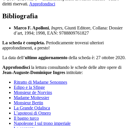
diritti riservati.
Approfondisci
Bibliografia
Marco F. Apolloni
,
Ingres
, Giunti Editore, Collana: Dossier
d’art, 1994; 1998, EAN: 9788809761827
La scheda è completa.
Periodicamente troverai ulteriori
approfondimenti, a presto!
La data dell’
ultimo aggiornamento
della scheda è: 27 ottobre 2020.
Approfondisci
la lettura consultando le schede delle altre opere di
Jean-Auguste-Dominique Ingres
intitolate:
Ritratto di Madame Senonnes
Edipo e la Sfinge
Monsieur de Norvins
Madame Moitessier
Monsieur Bertin
La Grande Odalisca
L’apoteosi di Omero
Il bagno turco
Napoleone I sul trono imperiale