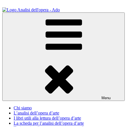
Salta
al
contenuto
ADO Analisi dell'opera
Osservare le opere d'arte per capirle e imparare ad amarle
Menu
Chi siamo
L’analisi dell’opera d’arte
I libri utili alla lettura dell’opera d’arte
La scheda per l’analisi dell’opera d’arte