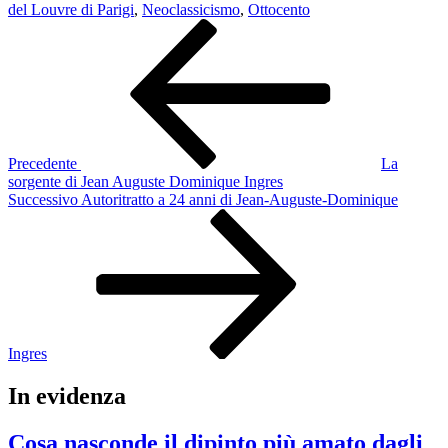
del Louvre di Parigi
,
Neoclassicismo
,
Ottocento
Navigazione
Articolo
precedente:
articoli
Precedente
La
sorgente di Jean Auguste Dominique Ingres
Articolo
Successivo
Autoritratto a 24 anni di Jean-Auguste-Dominique
successivo
Ingres
In evidenza
Cosa nasconde il dipinto più amato dagli