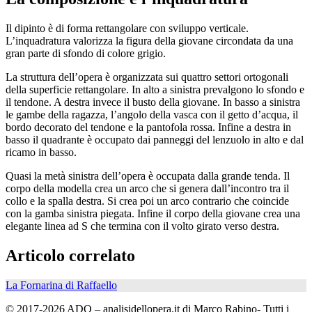
Il dipinto è di forma rettangolare con sviluppo verticale.
L’inquadratura valorizza la figura della giovane circondata da una
gran parte di sfondo di colore grigio.
La struttura dell’opera è organizzata sui quattro settori ortogonali
della superficie rettangolare. In alto a sinistra prevalgono lo sfondo e
il tendone. A destra invece il busto della giovane. In basso a sinistra
le gambe della ragazza, l’angolo della vasca con il getto d’acqua, il
bordo decorato del tendone e la pantofola rossa. Infine a destra in
basso il quadrante è occupato dai panneggi del lenzuolo in alto e dal
ricamo in basso.
Quasi la metà sinistra dell’opera è occupata dalla grande tenda. Il
corpo della modella crea un arco che si genera dall’incontro tra il
collo e la spalla destra. Si crea poi un arco contrario che coincide
con la gamba sinistra piegata. Infine il corpo della giovane crea una
elegante linea ad S che termina con il volto girato verso destra.
Articolo correlato
La Fornarina di Raffaello
© 2017-2026 ADO – analisidellopera.it di Marco Rabino- Tutti i