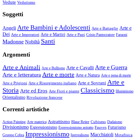
Vedute
Vedutismo
Soggetti
Arte Bambini e Adolescenti
Angeli
Arte e
Arte e Battaglie
Dei
Arte e Imperatori
Arte e Martiri
Arte e Papi
Cristo Pantocratore
Faraoni
Santi
Madonne
Nobiltà
Argomenti
Arte e Animali
Arte e Guerra
Arte e Cavalli
Arte e Bullismo
Arte e morte
Arte e letteratura
Arte e Natura
Arte e pena di morte
Arte e
Arte e Sovrani
Arte e Prigioni
Arte e Risorgimento italiano
Storia
Classicismo
Arte ed Eros
Arte Fiori e piante
Illuminismo
Orientalismo
Rivoluzione francese
Correnti artistiche
Astrattismo
Cubismo
Action Painting
Arte materica
Blaue Reiter
Dadaismo
Divisionismo
Espressionismo
Fauves
Futurismo
Espressionismo astratto
Impressionismo
Macchiaioli
Metafisica
Gruppo Cobra
Iperrealismo