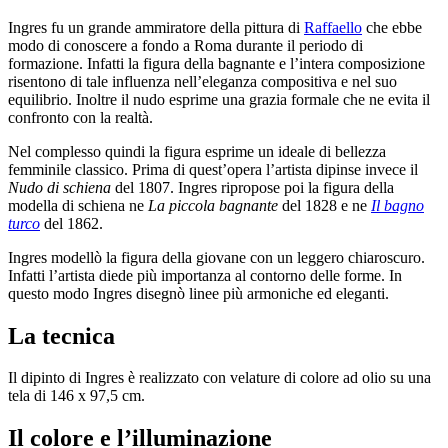
Ingres fu un grande ammiratore della pittura di
Raffaello
che ebbe
modo di conoscere a fondo a Roma durante il periodo di
formazione. Infatti la figura della bagnante e l’intera composizione
risentono di tale influenza nell’eleganza compositiva e nel suo
equilibrio. Inoltre il nudo esprime una grazia formale che ne evita il
confronto con la realtà.
Nel complesso quindi la figura esprime un ideale di bellezza
femminile classico. Prima di quest’opera l’artista dipinse invece il
Nudo di schiena
del 1807. Ingres ripropose poi la figura della
modella di schiena ne
La piccola bagnante
del 1828 e ne
Il bagno
turco
del 1862.
Ingres modellò la figura della giovane con un leggero chiaroscuro.
Infatti l’artista diede più importanza al contorno delle forme. In
questo modo Ingres disegnò linee più armoniche ed eleganti.
La tecnica
Il dipinto di Ingres è realizzato con velature di colore ad olio su una
tela di 146 x 97,5 cm.
Il colore e l’illuminazione