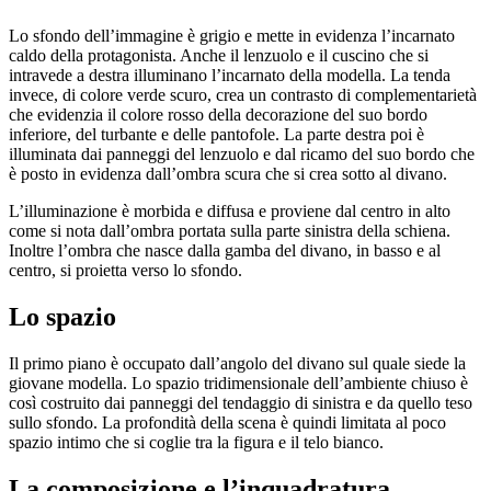
Lo sfondo dell’immagine è grigio e mette in evidenza l’incarnato
caldo della protagonista. Anche il lenzuolo e il cuscino che si
intravede a destra illuminano l’incarnato della modella. La tenda
invece, di colore verde scuro, crea un contrasto di complementarietà
che evidenzia il colore rosso della decorazione del suo bordo
inferiore, del turbante e delle pantofole. La parte destra poi è
illuminata dai panneggi del lenzuolo e dal ricamo del suo bordo che
è posto in evidenza dall’ombra scura che si crea sotto al divano.
L’illuminazione è morbida e diffusa e proviene dal centro in alto
come si nota dall’ombra portata sulla parte sinistra della schiena.
Inoltre l’ombra che nasce dalla gamba del divano, in basso e al
centro, si proietta verso lo sfondo.
Lo spazio
Il primo piano è occupato dall’angolo del divano sul quale siede la
giovane modella. Lo spazio tridimensionale dell’ambiente chiuso è
così costruito dai panneggi del tendaggio di sinistra e da quello teso
sullo sfondo. La profondità della scena è quindi limitata al poco
spazio intimo che si coglie tra la figura e il telo bianco.
La composizione e l’inquadratura