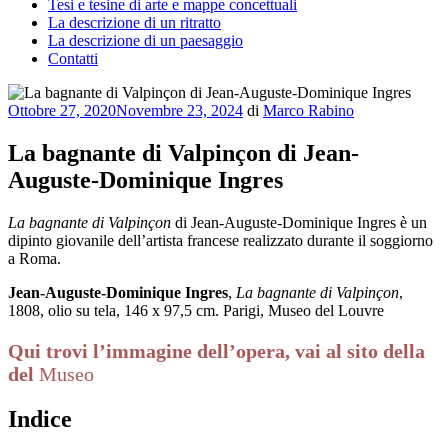
Tesi e tesine di arte e mappe concettuali
La descrizione di un ritratto
La descrizione di un paesaggio
Contatti
Pubblicato
Ottobre 27, 2020
Novembre 23, 2024
di
Marco Rabino
il
La bagnante di Valpinçon di Jean-
Auguste-Dominique Ingres
La bagnante di Valpinçon
di Jean-Auguste-Dominique Ingres è un
dipinto giovanile dell’artista francese realizzato durante il soggiorno
a Roma.
Jean-Auguste-Dominique Ingres
,
La bagnante di Valpinçon
,
1808, olio su tela, 146 x 97,5 cm. Parigi, Museo del Louvre
Qui trovi l’immagine dell’opera, vai al sito della
del
Museo
Indice