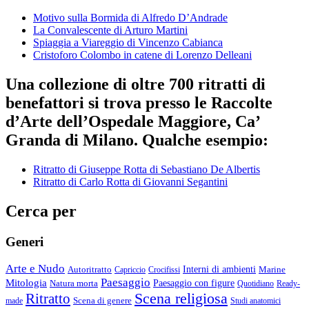
Motivo sulla Bormida di Alfredo D’Andrade
La Convalescente di Arturo Martini
Spiaggia a Viareggio di Vincenzo Cabianca
Cristoforo Colombo in catene di Lorenzo Delleani
Una collezione di oltre 700 ritratti di
benefattori si trova presso le Raccolte
d’Arte dell’Ospedale Maggiore, Ca’
Granda di Milano. Qualche esempio:
Ritratto di Giuseppe Rotta di Sebastiano De Albertis
Ritratto di Carlo Rotta di Giovanni Segantini
Cerca per
Generi
Arte e Nudo
Autoritratto
Interni di ambienti
Marine
Capriccio
Crocifissi
Paesaggio
Mitologia
Natura morta
Paesaggio con figure
Quotidiano
Ready-
Scena religiosa
Ritratto
Scena di genere
made
Studi anatomici