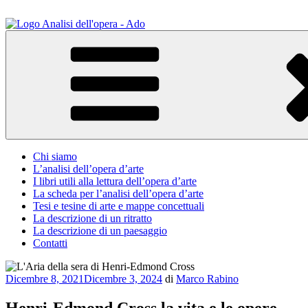
Salta
al
contenuto
ADO Analisi dell'opera
Osservare le opere d'arte per capirle e imparare ad amarle
Chi siamo
L’analisi dell’opera d’arte
I libri utili alla lettura dell’opera d’arte
La scheda per l’analisi dell’opera d’arte
Tesi e tesine di arte e mappe concettuali
La descrizione di un ritratto
La descrizione di un paesaggio
Contatti
Pubblicato
Dicembre 8, 2021
Dicembre 3, 2024
di
Marco Rabino
il
Henri-Edmond Cross la vita e le opere