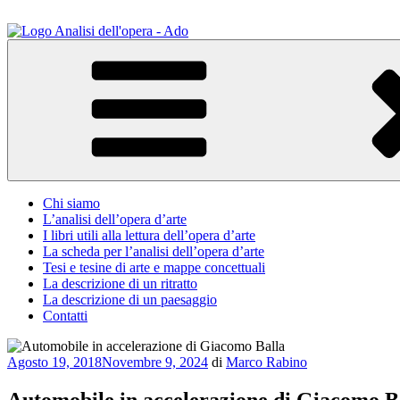
Salta
al
contenuto
ADO Analisi dell'opera
Osservare le opere d'arte per capirle e imparare ad amarle
Chi siamo
L’analisi dell’opera d’arte
I libri utili alla lettura dell’opera d’arte
La scheda per l’analisi dell’opera d’arte
Tesi e tesine di arte e mappe concettuali
La descrizione di un ritratto
La descrizione di un paesaggio
Contatti
Pubblicato
Agosto 19, 2018
Novembre 9, 2024
di
Marco Rabino
il
Automobile in accelerazione di Giacomo B