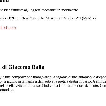
ue idee futuriste agli oggetti meccanici in movimento.
, 55.6 x 68.9 cm. New York, The Museum of Modern Art (MoMA)
el
Museo
e di Giacomo Balla
lie una composizione triangolare e la sagoma di una automobile d’epoca. A
 si individua la fiancata dell’auto e la ruota a destra in basso. A sinistr
lle della vettura. In basso si individua la ruota anteriore dell’auto. Ce
rotondate.