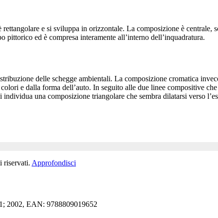
rettangolare e si sviluppa in orizzontale. La composizione è centrale, so
o pittorico ed è compresa interamente all’interno dell’inquadratura.
stribuzione delle schegge ambientali. La composizione cromatica invece è d
colori e dalla forma dell’auto. In seguito alle due linee compositive che 
si individua una composizione triangolare che sembra dilatarsi verso l’es
 riservati.
Approfondisci
 2001; 2002, EAN: 9788809019652