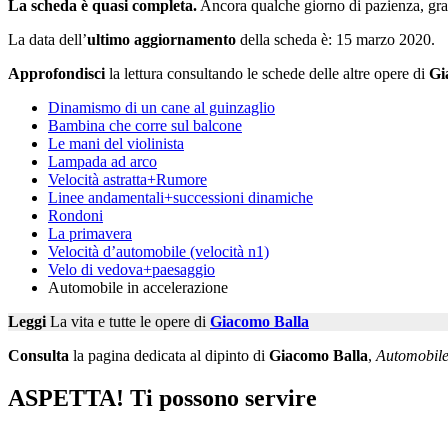
La scheda è quasi completa.
Ancora qualche giorno di pazienza, grazi
La data dell’
ultimo aggiornamento
della scheda è: 15 marzo 2020.
Approfondisci
la lettura consultando le schede delle altre opere di
Gi
Dinamismo di un cane al guinzaglio
Bambina che corre sul balcone
Le mani del violinista
Lampada ad arco
Velocità astratta+Rumore
Linee andamentali+successioni dinamiche
Rondoni
La primavera
Velocità d’automobile (velocità n1)
Velo di vedova+paesaggio
Automobile in accelerazione
Leggi
La vita e tutte le opere di
Giacomo Balla
Consulta
la pagina dedicata al dipinto di
Giacomo Balla
,
Automobile
ASPETTA! Ti possono servire