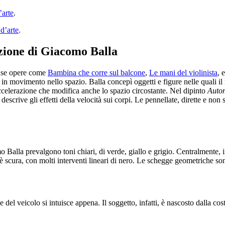
’arte
.
 d’arte
.
azione di Giacomo Balla
inse opere come
Bambina che corre sul balcone
,
Le mani del violinista
, 
in movimento nello spazio. Balla concepì oggetti e figure nelle quali il 
celerazione che modifica anche lo spazio circostante. Nel dipinto
Autom
scrive gli effetti della velocità sui corpi. Le pennellate, dirette e no
Balla prevalgono toni chiari, di verde, giallo e grigio. Centralmente, in
e, è scura, con molti interventi lineari di nero. Le schegge geometriche s
l veicolo si intuisce appena. Il soggetto, infatti, è nascosto dalla cost