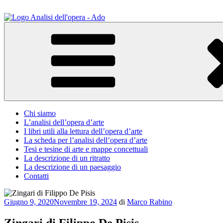
Salta
al
contenuto
ADO Analisi dell'opera
Osservare le opere d'arte per capirle e imparare ad amarle
Chi siamo
L’analisi dell’opera d’arte
I libri utili alla lettura dell’opera d’arte
La scheda per l’analisi dell’opera d’arte
Tesi e tesine di arte e mappe concettuali
La descrizione di un ritratto
La descrizione di un paesaggio
Contatti
Pubblicato
Giugno 9, 2020
Novembre 19, 2024
di
Marco Rabino
il
Zingari di Filippo De Pisis