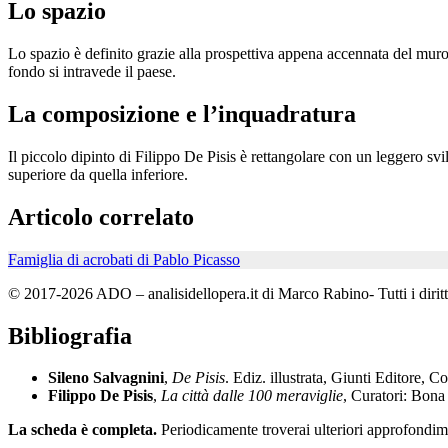
Lo spazio
Lo spazio è definito grazie alla prospettiva appena accennata del muro 
fondo si intravede il paese.
La composizione e l’inquadratura
Il piccolo dipinto di Filippo De Pisis è rettangolare con un leggero sv
superiore da quella inferiore.
Articolo correlato
Famiglia di acrobati di Pablo Picasso
© 2017-2026 ADO – analisidellopera.it di Marco Rabino- Tutti i diritti
Bibliografia
Sileno Salvagnini
,
De Pisis
. Ediz. illustrata, Giunti Editore
Filippo De Pisis
,
La città dalle 100 meraviglie
, Curatori: Bona
La scheda è completa.
Periodicamente troverai ulteriori approfondime