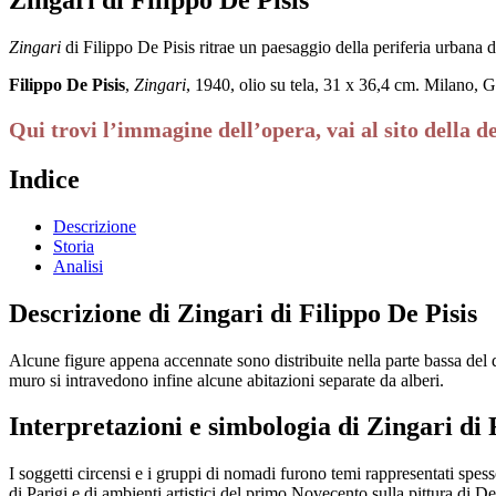
Zingari
di Filippo De Pisis ritrae un paesaggio della periferia urbana 
Filippo De Pisis
,
Zingari
, 1940, olio su tela, 31 x 36,4 cm. Milano, 
Qui trovi l’immagine dell’opera, vai al sito della d
Indice
Descrizione
Storia
Analisi
Descrizione di Zingari di Filippo De Pisis
Alcune figure appena accennate sono distribuite nella parte bassa del d
muro si intravedono infine alcune abitazioni separate da alberi.
Interpretazioni e simbologia di Zingari di 
I soggetti circensi e i gruppi di nomadi furono temi rappresentati spess
di Parigi e di ambienti artistici del primo Novecento sulla pittura di De