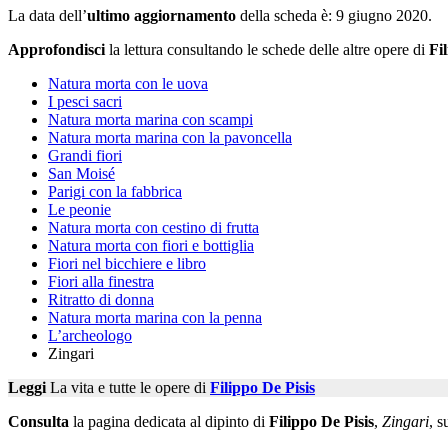
La data dell’
ultimo aggiornamento
della scheda è: 9 giugno 2020.
Approfondisci
la lettura consultando le schede delle altre opere di
Fi
Natura morta con le uova
I pesci sacri
Natura morta marina con scampi
Natura morta marina con la pavoncella
Grandi fiori
San Moisé
Parigi con la fabbrica
Le peonie
Natura morta con cestino di frutta
Natura morta con fiori e bottiglia
Fiori nel bicchiere e libro
Fiori alla finestra
Ritratto di donna
Natura morta marina con la penna
L’archeologo
Zingari
Leggi
La vita e tutte le opere di
Filippo De Pisis
Consulta
la pagina dedicata al dipinto di
Filippo De Pisis
,
Zingari
, s