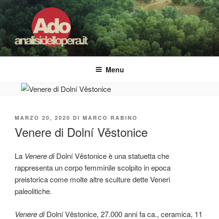
Salta
al
contenuto
ADO ANALISI DELL'OPERA
Osservare le opere d'arte per capirle e imparare ad amarle
Menu
PUBBLICATO
MARZO 20, 2020
DI
MARCO RABINO
IL
Venere di Dolní Věstonice
La
Venere di
Dolní Věstonice è una statuetta che
rappresenta un corpo femminile scolpito in epoca
preistorica come molte altre sculture dette Veneri
paleolitiche.
Venere di
Dolní Věstonice, 27.000 anni fa ca., ceramica, 11