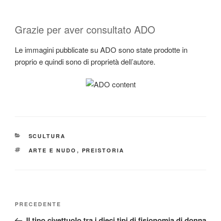
Grazie per aver consultato ADO
Le immagini pubblicate su ADO sono state prodotte in
proprio e quindi sono di proprietà dell’autore.
CATEGORIE
SCULTURA
TAG
ARTE E NUDO
,
PREISTORIA
Navigazione
Articolo
PRECEDENTE
articoli
precedente:
Il tipo civettuolo tra i dieci tipi di fisionomia di donna