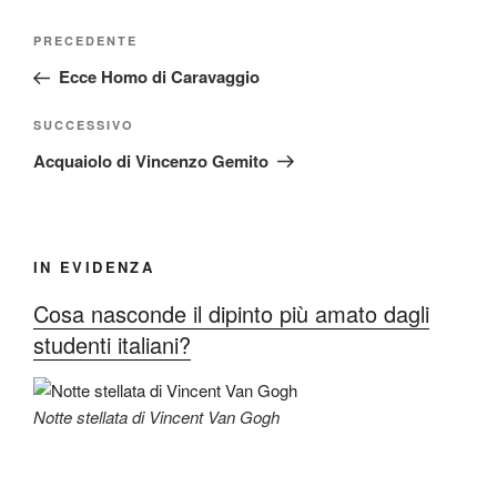
Navigazione
Articolo
PRECEDENTE
articoli
precedente:
Ecce Homo di Caravaggio
Articolo
SUCCESSIVO
successivo
Acquaiolo di Vincenzo Gemito
IN EVIDENZA
Cosa nasconde il dipinto più amato dagli
studenti italiani?
Notte stellata di Vincent Van Gogh