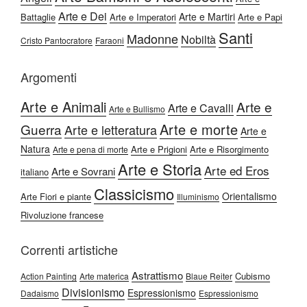
Arte e Dei
Arte e Martiri
Battaglie
Arte e Imperatori
Arte e Papi
Santi
Madonne
Nobiltà
Cristo Pantocratore
Faraoni
Argomenti
Arte e Animali
Arte e
Arte e Cavalli
Arte e Bullismo
Arte e morte
Guerra
Arte e letteratura
Arte e
Natura
Arte e Prigioni
Arte e Risorgimento
Arte e pena di morte
Arte e Storia
Arte ed Eros
Arte e Sovrani
italiano
Classicismo
Orientalismo
Arte Fiori e piante
Illuminismo
Rivoluzione francese
Correnti artistiche
Astrattismo
Cubismo
Action Painting
Arte materica
Blaue Reiter
Divisionismo
Espressionismo
Dadaismo
Espressionismo