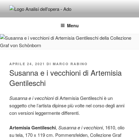
Salta
al
ADO ANALISI DELL'OPERA
Osservare le opere d'arte per capirle e imparare ad amarle
contenuto
Menu
PUBBLICATO
APRILE 24, 2021
DI
MARCO RABINO
IL
Susanna e i vecchioni di Artemisia
Gentileschi
Susanna e i vecchioni
di Artemisia Gentileschi è un
soggetto che l’artista dipinse più volte nel corso degli anni
con versioni leggermente differenti.
Artemisia Gentileschi
,
Susanna e i vecchioni
, 1610, olio
su tela, 170 x 119 cm. Pommersfelden, Collezione Graf