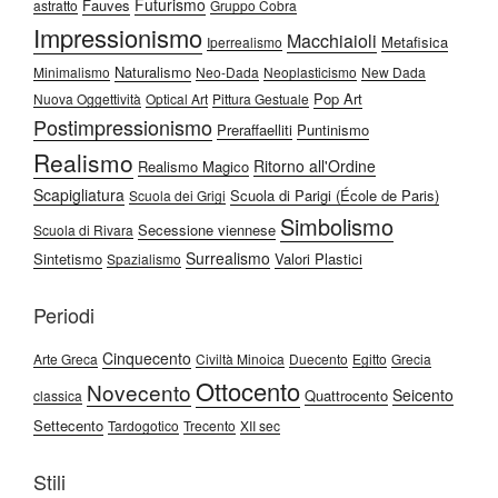
Futurismo
Fauves
astratto
Gruppo Cobra
Impressionismo
Macchiaioli
Metafisica
Iperrealismo
Naturalismo
Minimalismo
Neo-Dada
Neoplasticismo
New Dada
Pop Art
Nuova Oggettività
Optical Art
Pittura Gestuale
Postimpressionismo
Preraffaelliti
Puntinismo
Realismo
Ritorno all'Ordine
Realismo Magico
Scapigliatura
Scuola di Parigi (École de Paris)
Scuola dei Grigi
Simbolismo
Secessione viennese
Scuola di Rivara
Surrealismo
Sintetismo
Valori Plastici
Spazialismo
Periodi
Cinquecento
Arte Greca
Civiltà Minoica
Duecento
Egitto
Grecia
Ottocento
Novecento
Seicento
Quattrocento
classica
Settecento
Tardogotico
Trecento
XII sec
Stili