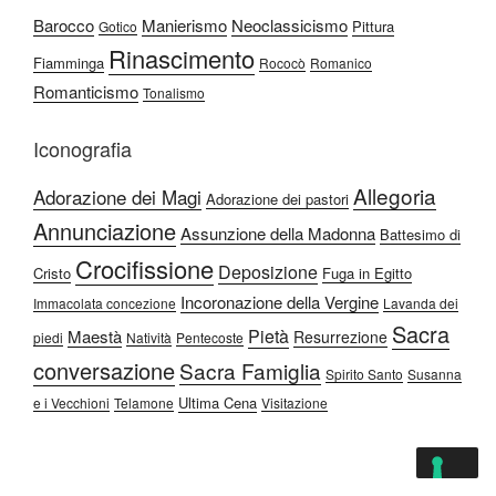
Barocco
Manierismo
Neoclassicismo
Pittura
Gotico
Rinascimento
Fiamminga
Rococò
Romanico
Romanticismo
Tonalismo
Iconografia
Allegoria
Adorazione dei Magi
Adorazione dei pastori
Annunciazione
Assunzione della Madonna
Battesimo di
Crocifissione
Deposizione
Cristo
Fuga in Egitto
Incoronazione della Vergine
Immacolata concezione
Lavanda dei
Sacra
Pietà
Maestà
Resurrezione
piedi
Natività
Pentecoste
conversazione
Sacra Famiglia
Spirito Santo
Susanna
Ultima Cena
e i Vecchioni
Telamone
Visitazione