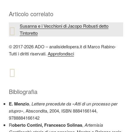
Articolo correlato
Susanna e i Vecchioni di Jacopo Robusti detto
Tintoretto
© 2017-2026 ADO – analisidellopera.it di Marco Rabino-
Tutti i diritti riservati.
Approfondisci
Bibliografia
E. Menzio
,
Lettere precedute da «Atti di un processo per
stupro»
, Abscondita, 2004, ISBN 8884166144,
9788884166142
R
oberto Contini, Francesco Solinas
,
Artemisia
Gentileschi: storia di una passione
, Mostra a Palazzo reale