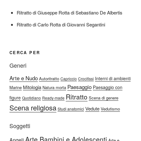
Ritratto di Giuseppe Rotta di Sebastiano De Albertis
Ritratto di Carlo Rotta di Giovanni Segantini
CERCA PER
Generi
Arte e Nudo
Interni di ambienti
Autoritratto
Capriccio
Crocifissi
Paesaggio
Mitologia
Paesaggio con
Marine
Natura morta
Ritratto
figure
Scena di genere
Quotidiano
Ready-made
Scena religiosa
Vedute
Vedutismo
Studi anatomici
Soggetti
Arte Bambini e Adolescenti
Angeli
Arte e