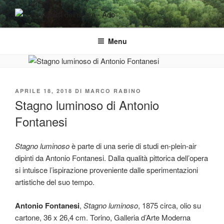
Salta
al
ADO ANALISI DELL'OPERA
Osservare le opere d'arte per capirle e imparare ad amarle
contenuto
Menu
PUBBLICATO
APRILE 18, 2018
DI
MARCO RABINO
IL
Stagno luminoso di Antonio
Fontanesi
Stagno luminoso
è parte di una serie di studi en-plein-air
dipinti da Antonio Fontanesi. Dalla qualità pittorica dell’opera
si intuisce l’ispirazione proveniente dalle sperimentazioni
artistiche del suo tempo.
Antonio Fontanesi
,
Stagno luminoso
, 1875 circa, olio su
cartone, 36 x 26,4 cm. Torino, Galleria d’Arte Moderna