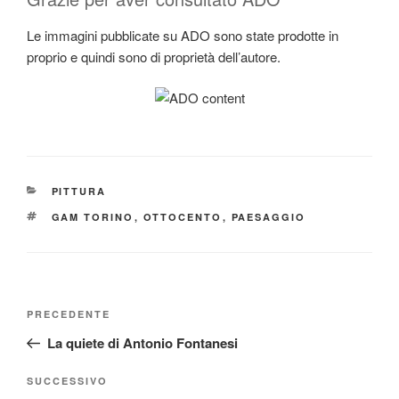
Le immagini pubblicate su ADO sono state prodotte in
proprio e quindi sono di proprietà dell’autore.
CATEGORIE
PITTURA
TAG
GAM TORINO
,
OTTOCENTO
,
PAESAGGIO
Navigazione
Articolo
PRECEDENTE
articoli
precedente:
La quiete di Antonio Fontanesi
Articolo
SUCCESSIVO