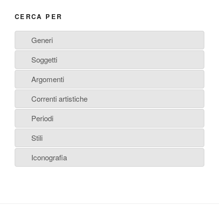
CERCA PER
Generi
Soggetti
Argomenti
Correnti artistiche
Periodi
Stili
Iconografia