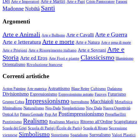
Dei
Arte e Imperatori
Arte e Martiri
Arte e Papi
Cristo Pantocratore
Faraoni
Santi
Madonne
Nobiltà
Argomenti
Arte e Animali
Arte e Guerra
Arte e Cavalli
Arte e Bullismo
Arte e morte
Arte e letteratura
Arte e Natura
Arte e pena di morte
Arte e
Arte e Sovrani
Arte e Prigioni
Arte e Risorgimento italiano
Storia
Classicismo
Arte ed Eros
Arte Fiori e piante
Illuminismo
Orientalismo
Rivoluzione francese
Correnti artistiche
Astrattismo
Cubismo
Action Painting
Arte materica
Blaue Reiter
Dadaismo
Divisionismo
Espressionismo
Fauves
Futurismo
Espressionismo astratto
Impressionismo
Macchiaioli
Metafisica
Gruppo Cobra
Iperrealismo
Naturalismo
Minimalismo
Neo-Dada
Neoplasticismo
New Dada
Nuova Oggettività
Postimpressionismo
Pop Art
Preraffaelliti
Optical Art
Pittura Gestuale
Realismo
Puntinismo
Realismo Magico
Ritorno all'Ordine
Scapigliatura
Scuola di Parigi (École de Paris)
Secessione
Scuola dei Grigi
Scuola di Rivara
Simbolismo
viennese
Sintetismo
Surrealismo
Valori Plastici
Spazialismo