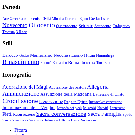
Periodi
Cinquecento
Arte Greca
Civiltà Minoica
Duecento
Egitto
Grecia classica
Ottocento
Novecento
Quattrocento
Seicento
Settecento
Tardogotico
Trecento
XII sec
Stili
Barocco
Manierismo
Neoclassicismo
Pittura Fiamminga
Gotico
Rinascimento
Romanticismo
Rococò
Romanico
Tonalismo
Iconografia
Allegoria
Adorazione dei Magi
Adorazione dei pastori
Annunciazione
Assunzione della Madonna
Battesimo di Cristo
Crocifissione
Deposizione
Fuga in Egitto
Immacolata concezione
Incoronazione della Vergine
Maestà
Lavanda dei piedi
Natività
Pentecoste
Sacra conversazione
Sacra Famiglia
Pietà
Resurrezione
Spirito
Ultima Cena
Santo
Susanna e i Vecchioni
Telamone
Visitazione
Pittura