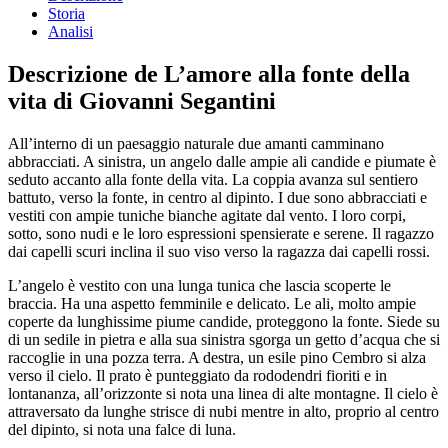
Storia
Analisi
Descrizione de L’amore alla fonte della
vita di Giovanni Segantini
All’interno di un paesaggio naturale due amanti camminano
abbracciati. A sinistra, un angelo dalle ampie ali candide e piumate è
seduto accanto alla fonte della vita. La coppia avanza sul sentiero
battuto, verso la fonte, in centro al dipinto. I due sono abbracciati e
vestiti con ampie tuniche bianche agitate dal vento. I loro corpi,
sotto, sono nudi e le loro espressioni spensierate e serene. Il ragazzo
dai capelli scuri inclina il suo viso verso la ragazza dai capelli rossi.
L’angelo è vestito con una lunga tunica che lascia scoperte le
braccia. Ha una aspetto femminile e delicato. Le ali, molto ampie
coperte da lunghissime piume candide, proteggono la fonte. Siede su
di un sedile in pietra e alla sua sinistra sgorga un getto d’acqua che si
raccoglie in una pozza terra. A destra, un esile pino Cembro si alza
verso il cielo. Il prato è punteggiato da rododendri fioriti e in
lontananza, all’orizzonte si nota una linea di alte montagne. Il cielo è
attraversato da lunghe strisce di nubi mentre in alto, proprio al centro
del dipinto, si nota una falce di luna.