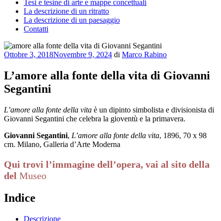
Tesi e tesine di arte e mappe concettuali
La descrizione di un ritratto
La descrizione di un paesaggio
Contatti
Pubblicato
Ottobre 3, 2018
Novembre 9, 2024
di
Marco Rabino
il
L’amore alla fonte della vita di Giovanni
Segantini
L’amore alla fonte della vita
è un dipinto simbolista e divisionista di
Giovanni Segantini che celebra la gioventù e la primavera.
Giovanni Segantini
,
L’amore alla fonte della vita
, 1896, 70 x 98
cm. Milano, Galleria d’Arte Moderna
Qui trovi l’immagine dell’opera, vai al sito della
del
Museo
Indice
Descrizione