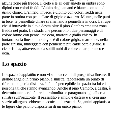
alcune zone più fredde. Il cielo e le ali dell’angelo in ombra sono
dipinti con colori freddi. L’abito degli amanti è bianco con toni di
grigio chiaro. L’angelo, invece, è dipinto con colori freddi nella
parte in ombra con pennellate di grigio e azzurro. Mentre, nelle parti
in luce, le pennellate chiare si alternano a pennellate in ocra. La rupe
che si intravede in alto a destra oltre il pino Cembro crea una zona
fredda nel prato. La strada che percorrono i due personaggi è di
colore bruno con pennellate ocra, marroni e giallo chiaro. In
lontananza la linea di montagne è di colore grigio, marrone e, nella
parte sinistra, lumeggiata con pennellate più calde ocra e gialle. Il
cielo risulta, attraversato da sottili nubi di colore chiaro, bianco e
ocra.
Lo spazio
Lo spazio è appiattito e non vi sono accenni di prospettiva lineare. Il
grande angelo in primo piano, a sinistra, rappresenta un punto di
riferimento per la distanza. Infatti è percepibile lo spazio tra lui e i
personaggi che stanno avanzando. Anche il pino Cembro, a destra, è
determinante per definire la profondità se paragonato agli alberi a
sinistra sull’orizzonte. Il paesaggio è ampio e disteso e si crea uno
spazio allargato sebbene la tecnica utilizzata da Segantini appiattisca
le figure che paiono disposte su di un unico piano.