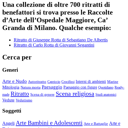
Una collezione di oltre 700 ritratti di
benefattori si trova presso le Raccolte
d’Arte dell’Ospedale Maggiore, Ca’
Granda di Milano. Qualche esempio:
Ritratto di Giuseppe Rotta di Sebastiano De Albertis
Ritratto di Carlo Rotta di Giovanni Segantini
Cerca per
Generi
Arte e Nudo
Autoritratto
Interni di ambienti
Marine
Capriccio
Crocifissi
Paesaggio
Mitologia
Natura morta
Paesaggio con figure
Quotidiano
Ready-
Scena religiosa
Ritratto
Scena di genere
made
Studi anatomici
Vedute
Vedutismo
Soggetti
Arte Bambini e Adolescenti
Angeli
Arte e
Arte e Battaglie