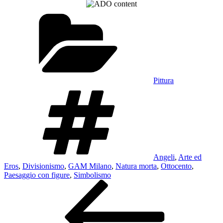
Categorie
Pittura
Tag
Angeli
,
Arte ed
Eros
,
Divisionismo
,
GAM Milano
,
Natura morta
,
Ottocento
,
Paesaggio con figure
,
Simbolismo
Navigazione
Articolo
precedente:
articoli