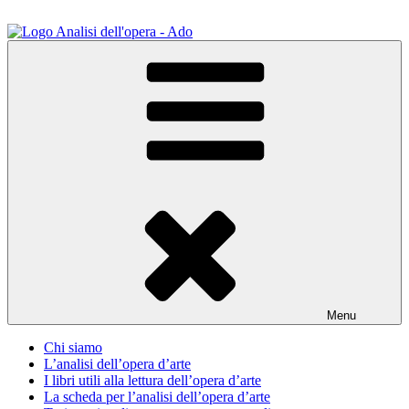
Salta
al
contenuto
ADO Analisi dell'opera
Osservare le opere d'arte per capirle e imparare ad amarle
Menu
Chi siamo
L’analisi dell’opera d’arte
I libri utili alla lettura dell’opera d’arte
La scheda per l’analisi dell’opera d’arte