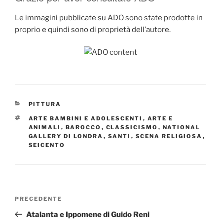
Le immagini pubblicate su ADO sono state prodotte in
proprio e quindi sono di proprietà dell’autore.
CATEGORIE
PITTURA
TAG
ARTE BAMBINI E ADOLESCENTI
,
ARTE E
ANIMALI
,
BAROCCO
,
CLASSICISMO
,
NATIONAL
GALLERY DI LONDRA
,
SANTI
,
SCENA RELIGIOSA
,
SEICENTO
Navigazione
Articolo
PRECEDENTE
articoli
precedente:
Atalanta e Ippomene di Guido Reni