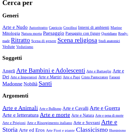
Cerca per
Generi
Arte e Nudo
Autoritratto
Interni di ambienti
Marine
Capriccio
Crocifissi
Paesaggio
Mitologia
Natura morta
Paesaggio con figure
Quotidiano
Ready-
Scena religiosa
Ritratto
Scena di genere
made
Studi anatomici
Vedute
Vedutismo
Soggetti
Arte Bambini e Adolescenti
Angeli
Arte e
Arte e Battaglie
Dei
Arte e Imperatori
Arte e Martiri
Arte e Papi
Cristo Pantocratore
Faraoni
Santi
Madonne
Nobiltà
Argomenti
Arte e Animali
Arte e Guerra
Arte e Cavalli
Arte e Bullismo
Arte e morte
Arte e letteratura
Arte e Natura
Arte e pena di morte
Arte e
Arte e Sovrani
Arte e Prigioni
Arte e Risorgimento italiano
Storia
Classicismo
Arte ed Eros
Arte Fiori e piante
Illuminismo