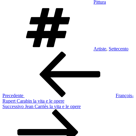
Pittura
Tag
Artiste
,
Settecento
Navigazione
Articolo
precedente:
articoli
Precedente
François-
Rupert Carabin la vita e le opere
Articolo
Successivo
Jean Carriès la vita e le opere
successivo