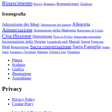
Rinascimento
Romanticismo
Rococò
Romanico
Tonalismo
Iconografia
Allegoria
Adorazione dei Magi
Adorazione dei pastori
Annunciazione
Assunzione della Madonna
Battesimo di Cristo
Crocifissione
Deposizione
Fuga in Egitto
Immacolata concezione
Incoronazione della Vergine
Maestà
Lavanda dei piedi
Natività
Pentecoste
Sacra conversazione
Sacra Famiglia
Pietà
Resurrezione
Spirito
Ultima Cena
Santo
Susanna e i Vecchioni
Telamone
Visitazione
Pittura
Scultura
Grafica
Illustrazione
Assemblage
Privacy
Privacy Policy
Cookie Poicy