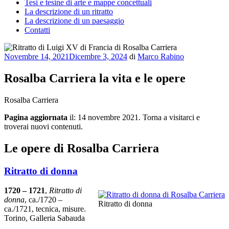
Tesi e tesine di arte e mappe concettuali
La descrizione di un ritratto
La descrizione di un paesaggio
Contatti
Pubblicato
Novembre 14, 2021
Dicembre 3, 2024
di
Marco Rabino
il
Rosalba Carriera la vita e le opere
Rosalba Carriera
Pagina aggiornata
il: 14 novembre 2021. Torna a visitarci e
troverai nuovi contenuti.
Le opere di Rosalba Carriera
Ritratto di donna
1720 – 1721
,
Ritratto di
donna
, ca./1720 –
Ritratto di donna
ca./1721, tecnica, misure.
Torino, Galleria Sabauda