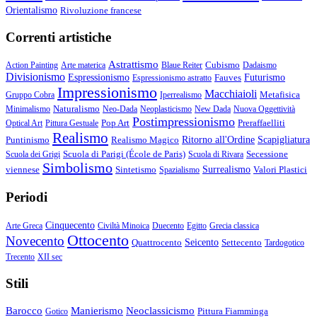
Orientalismo
Rivoluzione francese
Correnti artistiche
Astrattismo
Cubismo
Action Painting
Arte materica
Blaue Reiter
Dadaismo
Divisionismo
Espressionismo
Fauves
Futurismo
Espressionismo astratto
Impressionismo
Macchiaioli
Metafisica
Gruppo Cobra
Iperrealismo
Naturalismo
Minimalismo
Neo-Dada
Neoplasticismo
New Dada
Nuova Oggettività
Postimpressionismo
Pop Art
Preraffaelliti
Optical Art
Pittura Gestuale
Realismo
Puntinismo
Realismo Magico
Ritorno all'Ordine
Scapigliatura
Scuola di Parigi (École de Paris)
Secessione
Scuola dei Grigi
Scuola di Rivara
Simbolismo
viennese
Sintetismo
Surrealismo
Valori Plastici
Spazialismo
Periodi
Cinquecento
Arte Greca
Civiltà Minoica
Duecento
Egitto
Grecia classica
Ottocento
Novecento
Quattrocento
Seicento
Settecento
Tardogotico
Trecento
XII sec
Stili
Barocco
Manierismo
Neoclassicismo
Pittura Fiamminga
Gotico