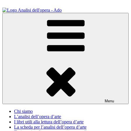
Salta
al
contenuto
ADO Analisi dell'opera
Osservare le opere d'arte per capirle e imparare ad amarle
Menu
Chi siamo
L’analisi dell’opera d’arte
I libri utili alla lettura dell’opera d’arte
La scheda per l’analisi dell’opera d’arte