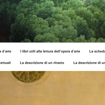
SI DELL'OPERA
pirle e imparare ad amarle
a d’arte
I libri utili alla lettura dell’opera d’arte
La scheda 
ettuali
La descrizione di un ritratto
La descrizione di 