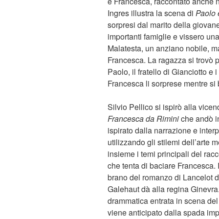
e Francesca, raccontato anche n
Ingres illustra la scena di
Paolo 
sorpresi dal marito della giovane.
importanti famiglie e vissero un
Malatesta, un anziano nobile, m
Francesca. La ragazza si trovò 
Paolo, il fratello di Gianciotto e 
Francesca li sorprese mentre si 
Silvio Pellico si ispirò alla vice
Francesca da Rimini
che andò in
ispirato dalla narrazione e inter
utilizzando gli stilemi dell’arte
insieme i temi principali del ra
che tenta di baciare Francesca. I
brano del romanzo di Lancelot du
Galehaut dà alla regina Ginevra
drammatica entrata in scena del
viene anticipato dalla spada im