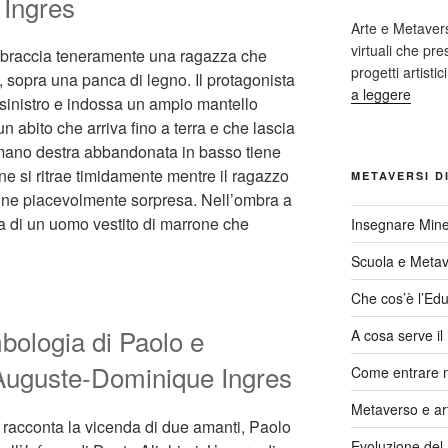
Ingres
Arte e Metaver
virtuali che p
abbraccia teneramente una ragazza che
progetti artisti
, sopra una panca di legno. Il protagonista
a leggere
 sinistro e indossa un ampio mantello
 abito che arriva fino a terra e che lascia
a mano destra abbandonata in basso tiene
ne si ritrae timidamente mentre il ragazzo
METAVERSI D
one piacevolmente sorpresa. Nell’ombra a
ura di un uomo vestito di marrone che
Insegnare Mine
Scuola e Meta
Che cos’è l’Edu
mbologia di Paolo e
A cosa serve i
Auguste-Dominique Ingres
Come entrare 
Metaverso e ar
he racconta la vicenda di due amanti, Paolo
Evoluzione del