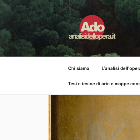
Salta
al
contenuto
ADO ANALI
Osservare le opere d'arte per ca
Chi siamo
L’analisi dell’oper
Tesi e tesine di arte e mappe conc