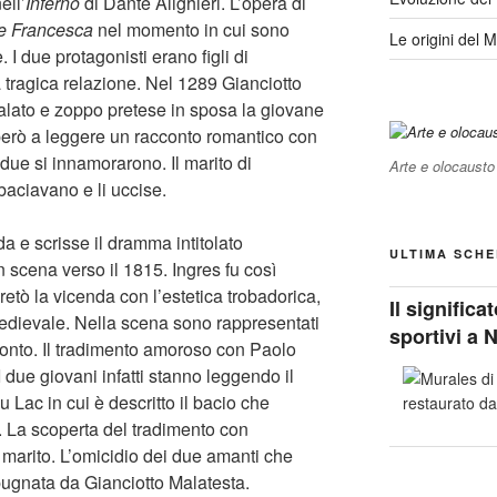
ell’
Inferno
di Dante Alighieri. L’opera di
e Francesca
nel momento in cui sono
Le origini del 
 I due protagonisti erano figli di
a tragica relazione. Nel 1289 Gianciotto
alato e zoppo pretese in sposa la giovane
però a leggere un racconto romantico con
i due si innamorarono. Il marito di
Arte e olocausto
baciavano e li uccise.
nda e scrisse il dramma intitolato
ULTIMA SCHE
 scena verso il 1815. Ingres fu così
pretò la vicenda con l’estetica trobadorica,
Il signific
 medievale. Nella scena sono rappresentati
sportivi a 
cconto. Il tradimento amoroso con Paolo
 due giovani infatti stanno leggendo il
 Lac in cui è descritto il bacio che
. La scoperta del tradimento con
 marito. L’omicidio dei due amanti che
pugnata da Gianciotto Malatesta.