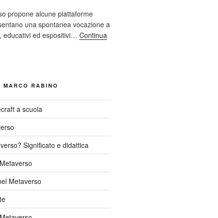
so propone alcune piattaforme
resentano una spontanea vocazione a
ci, educativi ed espositivi…
Continua
I MARCO RABINO
craft a scuola
verso
verso? Significato e didattica
l Metaverso
nel Metaverso
te
 Metaverso