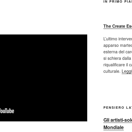
IN PRIMO PI
The Create Es
L’ultimo interve
apparso marted
esterna del car
si schiera dalla
riqualificare il
culturale.
Leggi
PENSIERO L
Gli artisti-s
Mondiale