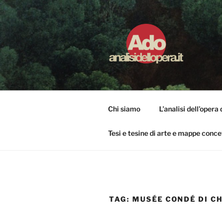
Salta
al
contenuto
ADO ANALI
Osservare le opere d'arte per 
Chi siamo
L’analisi dell’opera 
Tesi e tesine di arte e mappe conce
TAG:
MUSÉE CONDÉ DI C