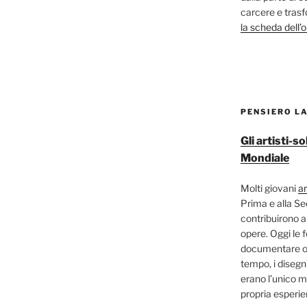
carcere e trasf
la scheda dell’
PENSIERO L
Gli artisti-
Mondiale
Molti giovani
ar
Prima e alla S
contribuirono a
opere. Oggi le 
documentare og
tempo, i disegni
erano l’unico m
propria esperi