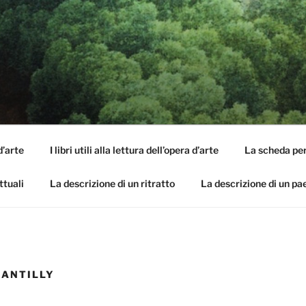
SI DELL'OPERA
capirle e imparare ad amarle
d’arte
I libri utili alla lettura dell’opera d’arte
La scheda per 
ttuali
La descrizione di un ritratto
La descrizione di un p
HANTILLY