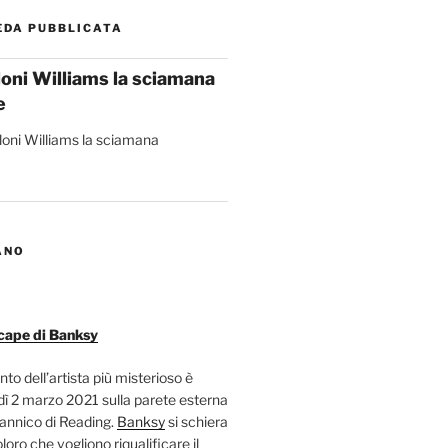
EDA PUBBLICATA
loni Williams la sciamana
e
ANO
cape di Banksy
nto dell’artista più misterioso è
ì 2 marzo 2021 sulla parete esterna
tannico di Reading.
Banksy
si schiera
oloro che vogliono riqualificare il