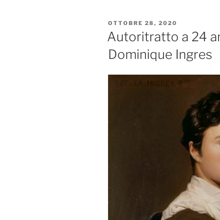
Francesca
di
PUBBLICATO
OTTOBRE 28, 2020
Jean-
IL
Autoritratto a 24 a
Auguste-
Dominique Ingres
Dominique
Ingres”