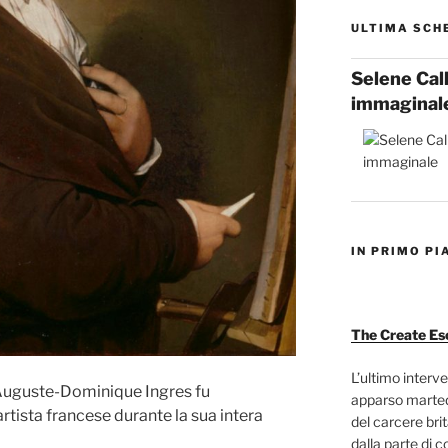
ULTIMA SCH
Selene Cal
immaginal
IN PRIMO PI
The Create Es
L’ultimo interve
Auguste-Dominique Ingres fu
apparso marted
tista francese durante la sua intera
del carcere bri
dalla parte di c